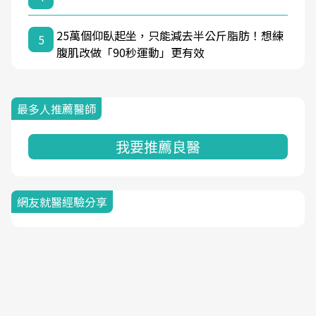
25萬個仰臥起坐，只能減去半公斤脂肪！想練
5
腹肌改做「90秒運動」更有效
最多人推薦醫師
我要推薦良醫
網友就醫經驗分享