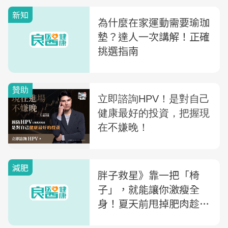
新知
為什麼在家運動需要瑜珈
墊？達人一次講解！正確
挑選指南
減肥
胖子救星》靠一把「椅
子」，就能讓你激瘦全
身！夏天前甩掉肥肉趁現
在