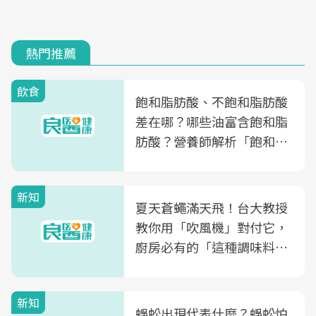
熱門推薦
飲食
飽和脂肪酸、不飽和脂肪酸
差在哪？哪些油富含飽和脂
肪酸？營養師解析「飽和脂
肪酸」的優缺點、建議攝取
量
新知
夏天蒼蠅滿天飛！台大教授
教你用「吹風機」對付它，
廚房必有的「這種調味料」
竟是蒼蠅剋星～
新知
蜈蚣出現代表什麼？蜈蚣怕