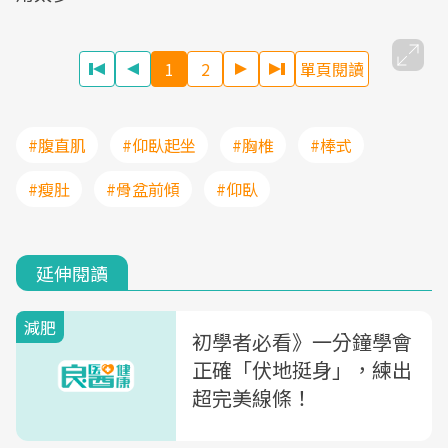
1
2
單頁閱讀
#腹直肌
#仰臥起坐
#胸椎
#棒式
#瘦肚
#骨盆前傾
#仰臥
延伸閱讀
減肥
初學者必看》一分鐘學會
正確「伏地挺身」，練出
超完美線條！