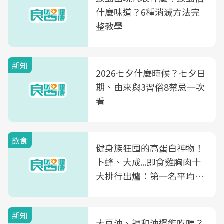
什麼味道？6種消滅方法完
整教學
新知
2026七夕什麼時候？七夕日
期、由來與3習俗8禁忌一次
看
飲食
健身族狂囤的高蛋白神物！
卜蜂、大成...即食雞胸肉十
大排行出爐：第一名平均一
片不到50元
新知
大豆油、調和油還能吃嗎？