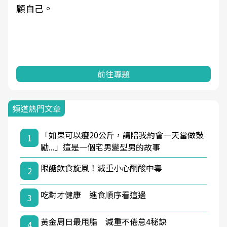
顧自己。
前往專題
頻道熱門文章
「如果可以瘦20公斤，請陪我約會一天當做鼓
1
勵...」這是一個宅男變型男的故事
限醣飲食旋風！減重小心酮酸中毒
2
吃對才健康 進食順序看這邊
3
黃金周日最甩脂 減重不倦怠4秘訣
4