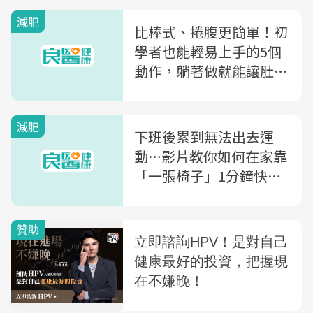
減肥
比棒式、捲腹更簡單！初
學者也能輕易上手的5個
動作，躺著做就能讓肚子
有線條
減肥
下班後累到無法出去運
動…影片教你如何在家靠
「一張椅子」1分鐘快速
瘦身，運動完脂肪持續燃
燒！