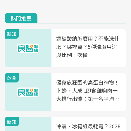
熱門推薦
新知
過碳酸鈉怎麼用？不能洗什
麼？哪裡買？5種清潔用途
與比例一次懂
飲食
健身族狂囤的高蛋白神物！
卜蜂、大成...即食雞胸肉十
大排行出爐：第一名平均一
片不到50元
新知
冷氣、冰箱誰最耗電？2026