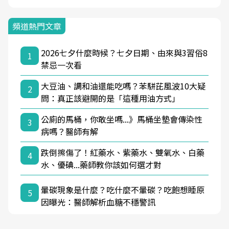
頻道熱門文章
2026七夕什麼時候？七夕日期、由來與3習俗8
1
禁忌一次看
大豆油、調和油還能吃嗎？苯駢芘風波10大疑
2
問：真正該避開的是「這種用油方式」
公廁的馬桶，你敢坐嗎...》馬桶坐墊會傳染性
3
病嗎？醫師有解
跌倒擦傷了！紅藥水、紫藥水、雙氧水、白藥
4
水、優碘...藥師教你該如何選才對
暈碳現象是什麼？吃什麼不暈碳？吃飽想睡原
5
因曝光：醫師解析血糖不穩警訊