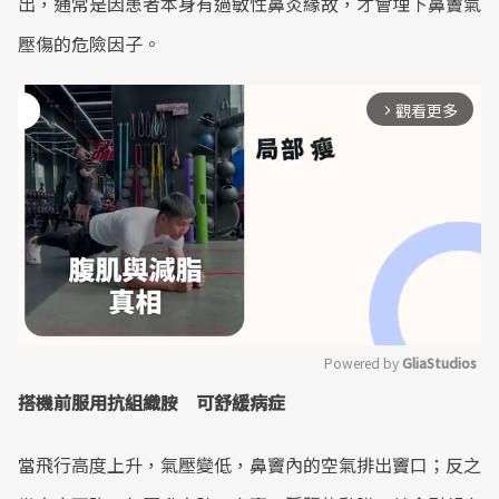
出，通常是因患者本身有過敏性鼻炎緣故，才會埋下鼻竇氣
壓傷的危險因子。
觀看更多
arrow_forward_ios
Powered by 
GliaStudios
搭機前服用抗組織胺 可舒緩病症
Mute
當飛行高度上升，氣壓變低，鼻竇內的空氣排出竇口；反之