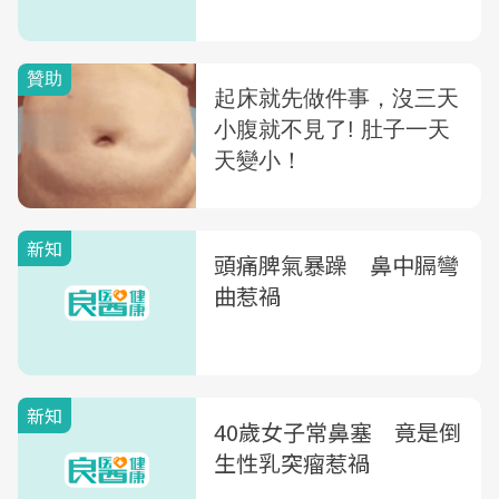
新知
頭痛脾氣暴躁 鼻中膈彎
曲惹禍
新知
40歲女子常鼻塞 竟是倒
生性乳突瘤惹禍