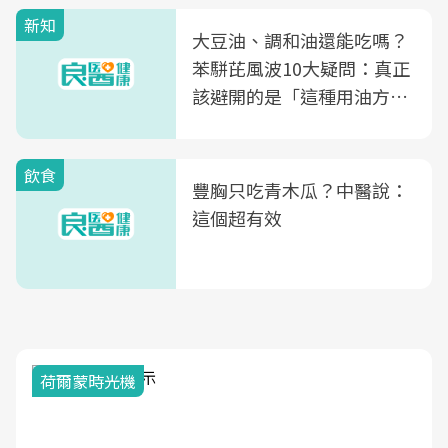
新知
大豆油、調和油還能吃嗎？
苯駢芘風波10大疑問：真正
該避開的是「這種用油方
式」
飲食
豐胸只吃青木瓜？中醫說：
這個超有效
荷爾蒙時光機