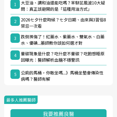
大豆油、調和油還能吃嗎？苯駢芘風波10大疑
1
問：真正該避開的是「這種用油方式」
2026七夕什麼時候？七夕日期、由來與3習俗8
2
禁忌一次看
跌倒擦傷了！紅藥水、紫藥水、雙氧水、白藥
3
水、優碘...藥師教你該如何選才對
暈碳現象是什麼？吃什麼不暈碳？吃飽想睡原
4
因曝光：醫師解析血糖不穩警訊
公廁的馬桶，你敢坐嗎...》馬桶坐墊會傳染性
5
病嗎？醫師有解
最多人推薦醫師
我要推薦良醫