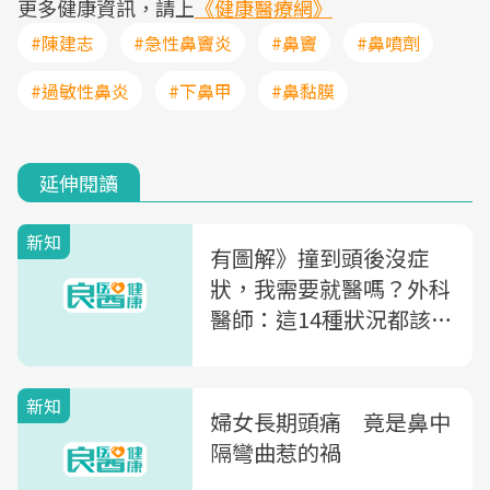
更多健康資訊，請上
《健康醫療網》
#陳建志
#急性鼻竇炎
#鼻竇
#鼻噴劑
#過敏性鼻炎
#下鼻甲
#鼻黏膜
延伸閱讀
新知
有圖解》撞到頭後沒症
狀，我需要就醫嗎？外科
醫師：這14種狀況都該馬
上看醫生！
新知
婦女長期頭痛 竟是鼻中
隔彎曲惹的禍