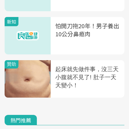
新知
怕開刀拖20年！男子養出
10公分鼻瘜肉
熱門推薦