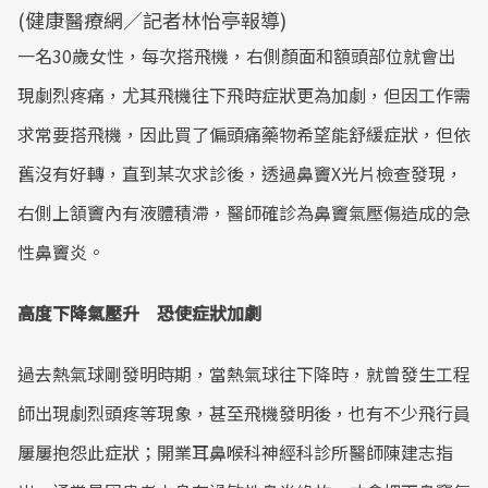
(健康醫療網／記者林怡亭報導)
一名30歲女性，每次搭飛機，右側顏面和額頭部位就會出
現劇烈疼痛，尤其飛機往下飛時症狀更為加劇，但因工作需
求常要搭飛機，因此買了偏頭痛藥物希望能舒緩症狀，但依
舊沒有好轉，直到某次求診後，透過鼻竇X光片檢查發現，
右側上頷竇內有液體積滯，醫師確診為鼻竇氣壓傷造成的急
性鼻竇炎。
高度下降氣壓升 恐使症狀加劇
過去熱氣球剛發明時期，當熱氣球往下降時，就曾發生工程
師出現劇烈頭疼等現象，甚至飛機發明後，也有不少飛行員
屢屢抱怨此症狀；開業耳鼻喉科神經科診所醫師陳建志指