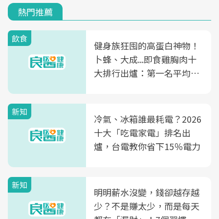
熱門推薦
飲食
健身族狂囤的高蛋白神物！
卜蜂、大成...即食雞胸肉十
大排行出爐：第一名平均一
片不到50元
新知
冷氣、冰箱誰最耗電？2026
十大「吃電家電」排名出
爐，台電教你省下15％電力
新知
明明薪水沒變，錢卻越存越
少？不是賺太少，而是每天