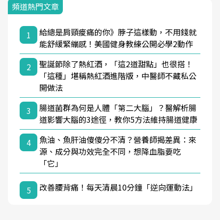
頻道熱門文章
給總是肩頸痠痛的你》脖子這樣動，不用錢就
1
能舒緩緊繃感！美國健身教練公開必學2動作
聖誕節除了熱紅酒，「這2道甜點」也很搭！
2
「這種」堪稱熱紅酒進階版，中醫師不藏私公
開做法
腸道菌群為何是人體「第二大腦」？醫解析腸
3
道影響大腦的3途徑，教你5方法維持腸道健康
魚油、魚肝油傻傻分不清？營養師揭差異：來
4
源、成分與功效完全不同，想降血脂要吃
「它」
改善腰背痛！每天清晨10分鐘「逆向運動法」
5