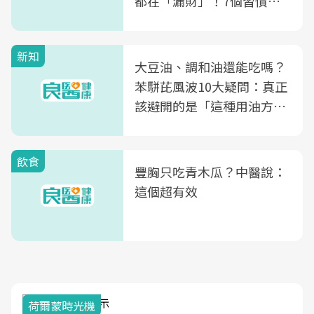
都在「漏財」！7個習慣一
次看
新知
大豆油、調和油還能吃嗎？
苯駢芘風波10大疑問：真正
該避開的是「這種用油方
式」
飲食
豐胸只吃青木瓜？中醫說：
這個超有效
荷爾蒙時光機