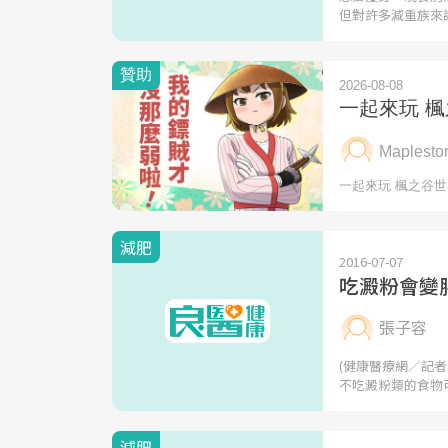
但對許多減重族來
減肥
2016-07-07
吃澱粉會變
張子容
(健康醫療網／記
不吃澱粉類的食物
減肥