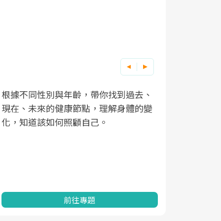
根據不同性別與年齡，帶你找到過去、
因應超高齡
現在、未來的健康節點，理解身體的變
「2025
化，知道該如何照顧自己。
康促進為目
民眾健康的
查、數據分
一起成為台
前往專題