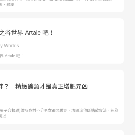
說，澱粉
胖？ 精緻醣類才是真正增肥元凶
者張子容報導)維持身材不分男女都想做到，坊間流傳斷糖飲食法，認為
可以