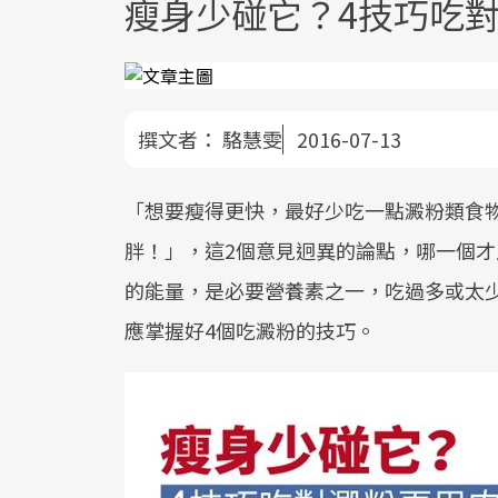
瘦身少碰它？4技巧吃
撰文者：
駱慧雯
2016-07-13
「想要瘦得更快，最好少吃一點澱粉類食
胖！」，這2個意見迥異的論點，哪一個
的能量，是必要營養素之一，吃過多或太
應掌握好4個吃澱粉的技巧。