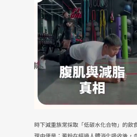
時下減重族常採取「低碳水化合物」的飲
理由便是：澱粉在經過人體消化吸收後，