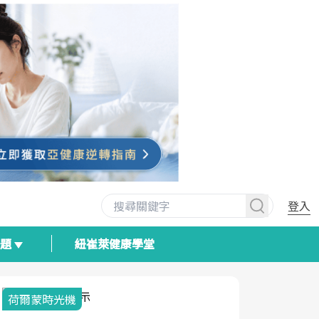
登入
專題
紐崔萊健康學堂
荷爾蒙時光機
2025健檢