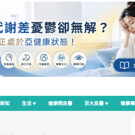
新知
生活
健康問良醫
百大良醫
健康
良醫生活祭
我與健康韌性的距離