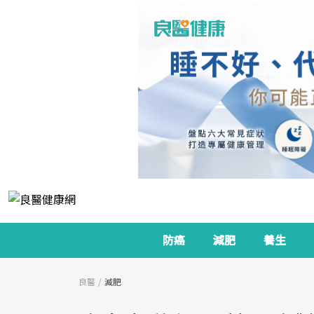
防癌
減肥
養生
良醫
減肥