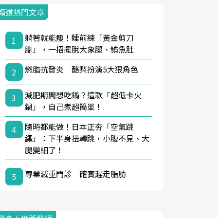
頻道熱門文章
躺著就能瘦！睡前練「黃金剪刀
1
腳」，一招擺脫大象腿、鮪魚肚
燃脂抗發炎 酪梨扮演5大狠角色
2
減肥期間想吃鍋？這款「超低卡火
3
鍋」，自己煮超簡單！
隨時都能做！日本正夯「空氣跳
4
繩」：下半身扭轉跳，小腹不見、大
腿變細了！
專業減重門診 確實趕走脂肪
5