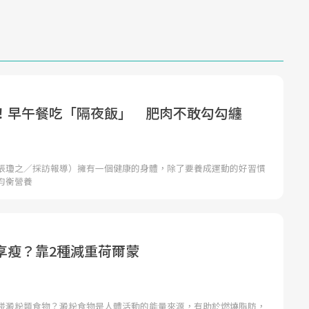
！早午餐吃「隔夜飯」 肥肉不敢勾勾纏
張瓊之／採訪報導）擁有一個健康的身體，除了要養成運動的好習慣
均衡營養
享瘦？靠2種減重荷爾蒙
碰澱粉類食物？澱粉食物是人體活動的能量來源，有助於燃燒脂肪，