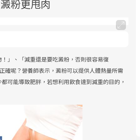
對澱粉更甩肉
物！」、「減重還是要吃澱粉，否則很容易復
面對超高齡社會的浪潮，台灣正在快速
2025年，就到良醫生活祭體驗「一站式
良醫健康網從「換季的身體變化」出
邁向「健康照護」的新時代。隨著國家
健康新生活」，從講座、體驗到運動，
發，透過醫學觀點與日常感受的對話，
才正確呢？營養師表示，澱粉可以提供人體熱量所需
政策如「健康台灣推動委員會」與「長
全面啟動你的健康革命！
建立對亞健康的認知，進而引導實際的
少都可能導致肥胖，若想利用飲食達到減重的目的，
照3.0」的推進，「預防醫學」已成全民
改善行動。
關注的核心議題。然而，健檢不只是醫
療院所的服務，更是民眾了解自身健康
狀況、啟動健康管理的重要起點。
前往專題
前往專題
前往專題