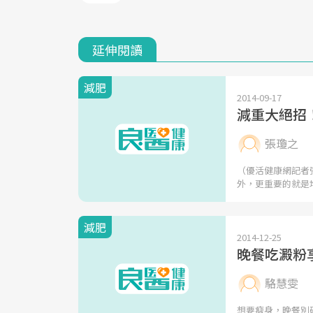
延伸閱讀
減肥
2014-09-17
減重大絕招
張瓊之
（優活健康網記者
外，更重要的就是
減肥
2014-12-25
晚餐吃澱粉
駱慧雯
想要瘦身，晚餐別