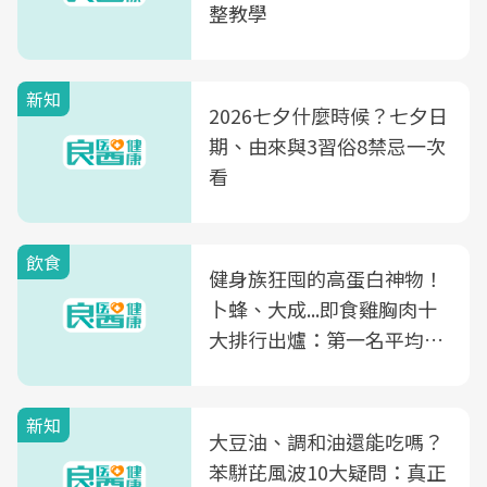
整教學
新知
2026七夕什麼時候？七夕日
期、由來與3習俗8禁忌一次
看
飲食
健身族狂囤的高蛋白神物！
卜蜂、大成...即食雞胸肉十
大排行出爐：第一名平均一
片不到50元
新知
大豆油、調和油還能吃嗎？
苯駢芘風波10大疑問：真正