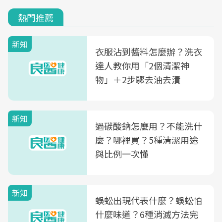
熱門推薦
新知
衣服沾到醬料怎麼辦？洗衣
達人教你用「2個清潔神
物」＋2步驟去油去漬
新知
過碳酸鈉怎麼用？不能洗什
麼？哪裡買？5種清潔用途
與比例一次懂
新知
蜈蚣出現代表什麼？蜈蚣怕
什麼味道？6種消滅方法完