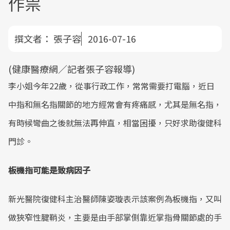
作祟
撰文者：
張子容
2016-07-16
(健康醫療網／記者張子容報導)
李小姐今年22歲，從事行政工作，常常需要打電腦，近日
中指和無名指關節的地方經常會有疼痛感，尤其是無名指，
有時候彎曲之後就無法再伸直，相當困擾，只好求助復健科
門診。
板機指可能是致病因子
新光醫院復健科主治醫師陳姿璇表示該案例為板機指，又叫
做狹窄性腱鞘炎，主要是由手部掌側靠近掌指骨關節處的手