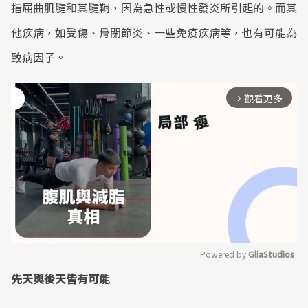
指屈曲肌腱和其腱鞘，因為急性或慢性發炎所引起的。而其
他疾病，如受傷、骨關節炎、一些免疫疾病等，也有可能為
致病因子。
觀看更多
arrow_forward_ios
Powered by 
GliaStudios
先天與後天皆有可能
Mute