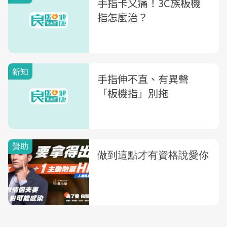
手指卡又痛！3C族板機
指怎麼治？
新知
手指伸不直、有異聲
「板機指」別拖