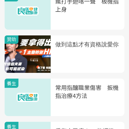
瘋打手遊喀一聲 板機指
上身
養生
常用指釀職業傷害 扳機
指治療4方法
養生