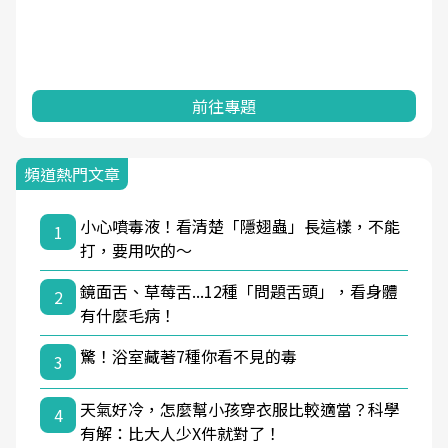
前往專題
頻道熱門文章
小心噴毒液！看清楚「隱翅蟲」長這樣，不能
1
打，要用吹的～
鏡面舌、草莓舌...12種「問題舌頭」，看身體
2
有什麼毛病！
驚！浴室藏著7種你看不見的毒
3
天氣好冷，怎麼幫小孩穿衣服比較適當？科學
4
有解：比大人少X件就對了！