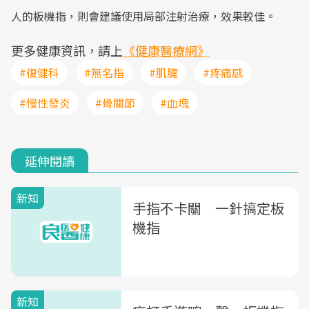
人的板機指，則會建議使用局部注射治療，效果較佳。
更多健康資訊，請上
《健康醫療網》
#復健科
#無名指
#肌腱
#疼痛感
#慢性發炎
#骨關節
#血塊
延伸閱讀
新知
手指不卡關 一針搞定板
機指
新知