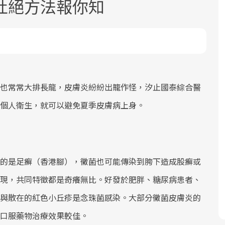
杜絕方法報你知
也常常大排長龍，皮膚炎紛紛出籠作怪，汐止國泰綜合醫
面對超高齡社會的浪潮，台灣正在快速
2025年，就到良醫生活祭體驗「一站式
良醫健康網從「換季的身體變化」出
個人衛生，就可以避免夏季皮膚病上身。
邁向「健康照護」的新時代。隨著國家
健康新生活」，從講座、體驗到運動，
發，透過醫學觀點與日常感受的對話，
政策如「健康台灣推動委員會」與「長
全面啟動你的健康革命！
建立對亞健康的認知，進而引導實際的
照3.0」的推進，「預防醫學」已成全民
改善行動。
關注的核心議題。然而，健檢不只是醫
的是足癬（香港腳），黴菌也可能傳染到胯下造成股癬或
療院所的服務，更是民眾了解自身健康
現，共同特徵都是奇癢無比。好發於肥胖、糖尿病患者、
狀況、啟動健康管理的重要起點。
與散在的紅色小丘疹是念珠菌感染。大部分黴菌皮膚炎的
前往專題
前往專題
前往專題
口服藥物治療效果較佳。