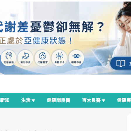
新知
生活
健康問良醫
百大良醫
健康
良醫生活祭
我與健康韌性的距離