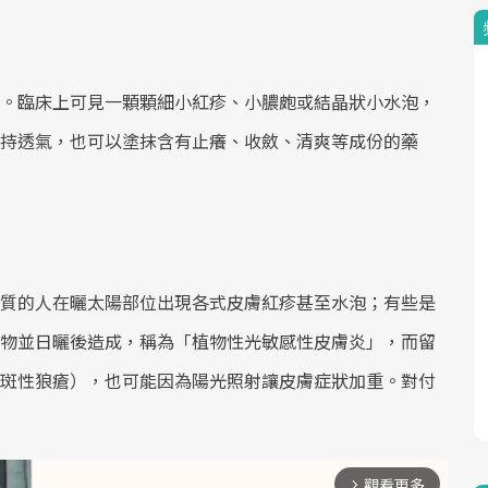
。臨床上可見一顆顆細小紅疹、小膿皰或結晶狀小水泡，
持透氣，也可以塗抹含有止癢、收斂、清爽等成份的藥
質的人在曬太陽部位出現各式皮膚紅疹甚至水泡；有些是
物並日曬後造成，稱為「植物性光敏感性皮膚炎」，而留
斑性狼瘡），也可能因為陽光照射讓皮膚症狀加重。對付
觀看更多
arrow_forward_ios