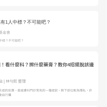
因！看什麼科？擦什麼藥膏？教你4招擺脫該邊
 | 林勻熙 整理
炎症的反應，是皮膚科門診常見的一種症狀。胯下部位較為隱私，許
會自行購