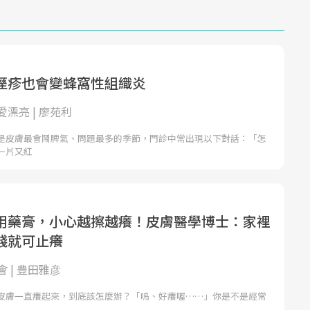
溼疹也會變蜂窩性組織炎
漂亮 | 廖苑利
是皮膚最會鬧脾氣、問題最多的季節，門診中常出現以下對話：「怎
一片又紅
用藥膏，小心越擦越癢！皮膚醫學博士：家裡
錢就可止癢
 | 豊田雅彦
皮膚一直癢起來，到底該怎麼辦？「嗚、好癢喔……」你是不是經常