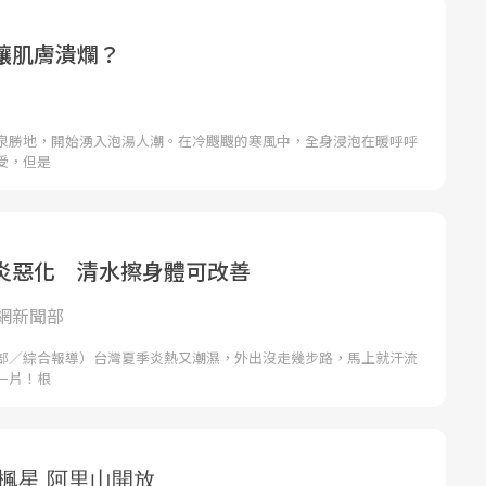
讓肌膚潰爛？
泉勝地，開始湧入泡湯人潮。在冷颼颼的寒風中，全身浸泡在暖呼呼
受，但是
炎惡化 清水擦身體可改善
網新聞部
部／綜合報導）台灣夏季炎熱又潮濕，外出沒走幾步路，馬上就汗流
一片！根