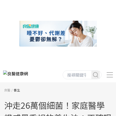
良醫
養生
沖走26萬個細菌！家庭醫學