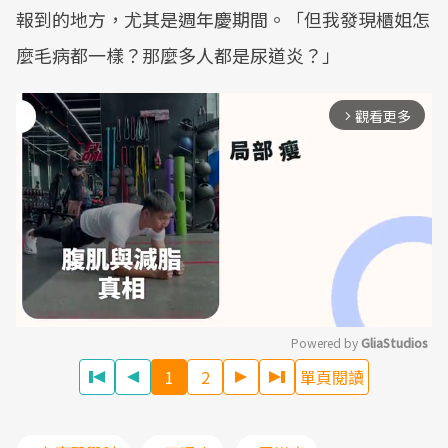
報到的地方，尤其是週年慶期間。「但我發現櫃姐怎
麼毛病都一樣？那麼多人都是尿道炎？」
觀看更多
arrow_forward_ios
Powered by 
GliaStudios
1
2
單頁閱讀
Mute