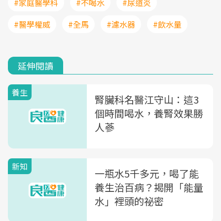
#家庭醫學科
#不喝水
#尿道炎
#醫學權威
#全馬
#濾水器
#飲水量
延伸閱讀
養生
腎臟科名醫江守山：這3
個時間喝水，養腎效果勝
人蔘
新知
一瓶水5千多元，喝了能
養生治百病？揭開「能量
水」裡頭的祕密