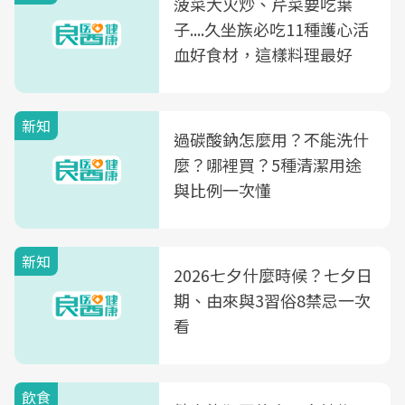
菠菜大火炒、芹菜要吃葉
子....久坐族必吃11種護心活
血好食材，這樣料理最好
新知
過碳酸鈉怎麼用？不能洗什
麼？哪裡買？5種清潔用途
與比例一次懂
新知
2026七夕什麼時候？七夕日
期、由來與3習俗8禁忌一次
看
飲食