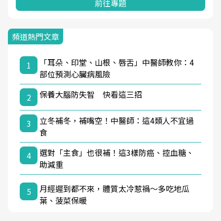
前往專題
頻道熱門文章
「耳朵、印堂、山根、唇舌」中醫師教你：4
1
部位預測心臟病風險
保養大腦防失智 快看這三招
2
立冬補冬，補嘴空！中醫師：這4類人不宜過
3
食
選對「主食」也很補！這3樣防癌、控血糖、
4
助減重
月經遲到都不來，體質太冷惹禍〜多吃地瓜
5
葉、菠菜保暖