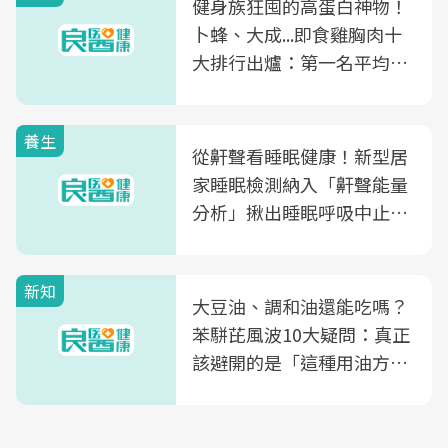
健身族狂囤的高蛋白神物！
卜蜂、大成...即食雞胸肉十
大排行出爐：第一名平均一
片不到50元
養生
從鼾聲看睡眠健康！新型居
家睡眠檢測納入「鼾聲能量
分析」揪出睡眠呼吸中止症
風險
新知
大豆油、調和油還能吃嗎？
苯駢芘風波10大疑問：真正
該避開的是「這種用油方
式」