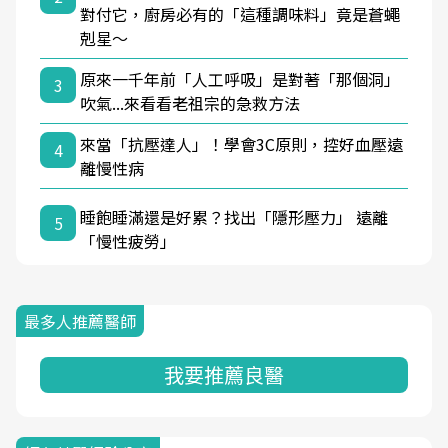
對付它，廚房必有的「這種調味料」竟是蒼蠅
剋星～
原來一千年前「人工呼吸」是對著「那個洞」
3
吹氣...來看看老祖宗的急救方法
來當「抗壓達人」！學會3C原則，控好血壓遠
4
離慢性病
睡飽睡滿還是好累？找出「隱形壓力」 遠離
5
「慢性疲勞」
最多人推薦醫師
我要推薦良醫