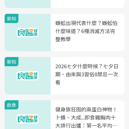
竟是蒼蠅剋星～
新知
蜈蚣出現代表什麼？蜈蚣怕
什麼味道？6種消滅方法完
整教學
新知
2026七夕什麼時候？七夕日
期、由來與3習俗8禁忌一次
看
飲食
健身族狂囤的高蛋白神物！
卜蜂、大成...即食雞胸肉十
大排行出爐：第一名平均一