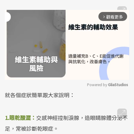
觀看更多
arrow_forward_ios
Powered by 
GliaStudios
就各個症狀簡單跟大家說明：
Mute
1.眼乾酸澀：
交感神經控制淚腺，造眼睛腺體分泌不
足，常被診斷乾眼症。