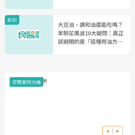
片不到50元
新知
大豆油、調和油還能吃嗎？
苯駢芘風波10大疑問：真正
該避開的是「這種用油方
式」
荷爾蒙時光機