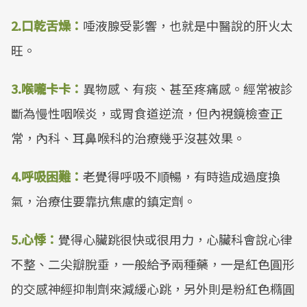
2.口乾舌燥：
唾液腺受影響，也就是中醫說的肝火太
旺。
3.喉嚨卡卡：
異物感、有痰、甚至疼痛感。經常被診
斷為慢性咽喉炎，或胃食道逆流，但內視鏡檢查正
常，內科、耳鼻喉科的治療幾乎沒甚效果。
4.呼吸困難：
老覺得呼吸不順暢，有時造成過度換
氣，治療住要靠抗焦慮的鎮定劑。
5.心悸：
覺得心臟跳很快或很用力，心臟科會說心律
不整、二尖瓣脫垂，一般給予兩種藥，一是紅色圓形
的交感神經抑制劑來減緩心跳，另外則是粉紅色橢圓