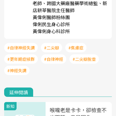
老師、跨國大藥廠醫藥學術總監、新
店耕莘醫院主任醫師
黃偉俐醫師粉絲團
偉俐民生身心診所
黃偉俐身心科診所
#自律神經失調
#二尖瓣
#焦慮症
#更年期症候群
#自律神經
#二尖瓣脫垂
#神經失調
延伸閱讀
新知
喉嚨老是卡卡，卻檢查不