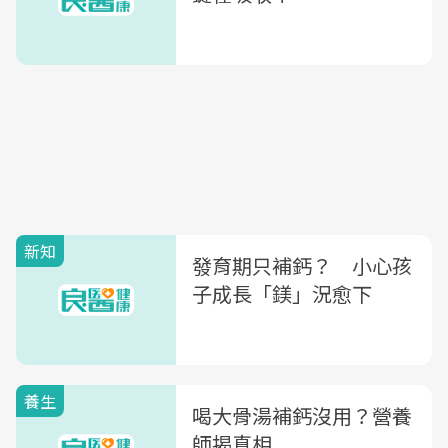
新知
發育期只補鈣？ 小心孩
子成長「鎂」況愈下
養生
喝大骨湯補鈣沒用？營養
師揭真相