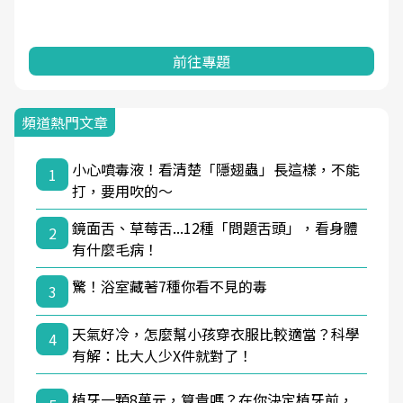
前往專題
頻道熱門文章
小心噴毒液！看清楚「隱翅蟲」長這樣，不能
1
打，要用吹的～
鏡面舌、草莓舌...12種「問題舌頭」，看身體
2
有什麼毛病！
驚！浴室藏著7種你看不見的毒
3
天氣好冷，怎麼幫小孩穿衣服比較適當？科學
4
有解：比大人少X件就對了！
植牙一顆8萬元，算貴嗎？在你決定植牙前，