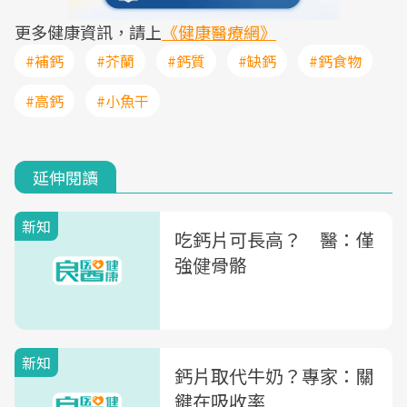
更多健康資訊，請上
《健康醫療網》
#補鈣
#芥蘭
#鈣質
#缺鈣
#鈣食物
#高鈣
#小魚干
延伸閱讀
新知
吃鈣片可長高？ 醫：僅
強健骨骼
新知
鈣片取代牛奶？專家：關
鍵在吸收率