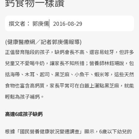
鈣食物一樣讚
撰文者：
郭庚儒
2016-08-29
(健康醫療網／記者郭庚儒報導)
正值發育階段的孩子，缺鈣會長不高、還容易蛀牙，但許多
兒童又不愛喝牛奶，讓家長不知所措；營養師林鈺珊說，包
括海帶、木耳、起司、黑芝麻、小魚干、蝦米等，這些天然
食物也富含高鈣質，家長平常可在白飯上灑點黑芝麻，就能
輕鬆為孩子補鈣。
高達6成孩子缺鈣
根據「國民營養健康狀況變遷調查」顯示，6歲以下幼兒的