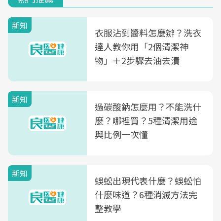
新知
衣服沾到醬料怎麼辦？洗衣
達人教你用「2個清潔神
物」＋2步驟去油去漬
新知
過碳酸鈉怎麼用？不能洗什
麼？哪裡買？5種清潔用途
與比例一次懂
新知
蜈蚣出現代表什麼？蜈蚣怕
什麼味道？6種消滅方法完
整教學