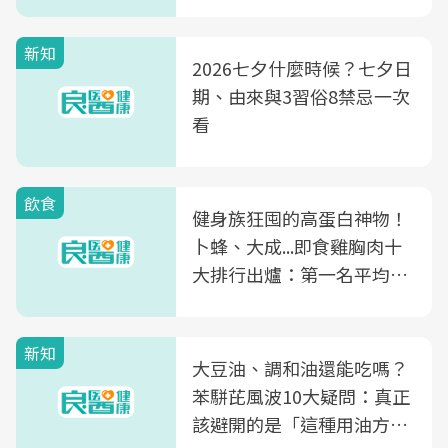
新知
2026七夕什麼時候？七夕日
期、由來與3習俗8禁忌一次
看
飲食
健身族狂囤的高蛋白神物！
卜蜂、大成...即食雞胸肉十
大排行出爐：第一名平均一
片不到50元
新知
大豆油、調和油還能吃嗎？
苯駢芘風波10大疑問：真正
該避開的是「這種用油方