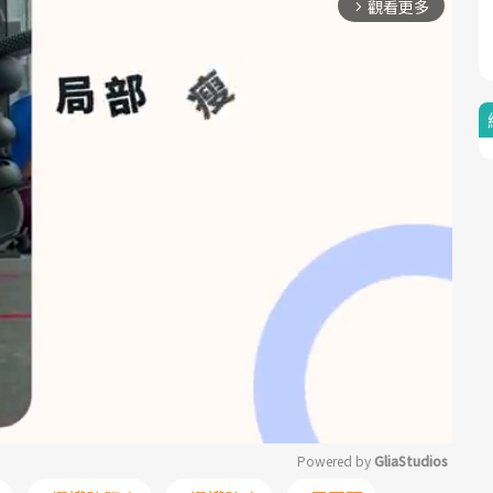
觀看更多
arrow_forward_ios
Powered by 
GliaStudios