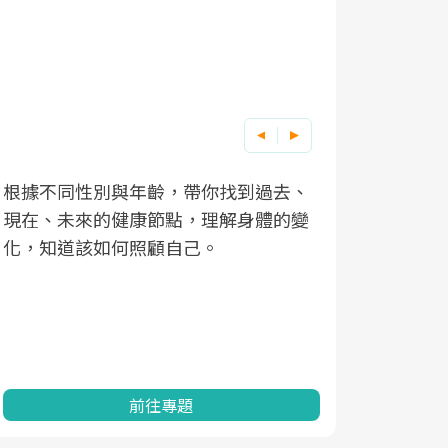
根據不同性別與年齡，帶你找到過去、
因應超高齡
現在、未來的健康節點，理解身體的變
「2025
化，知道該如何照顧自己。
康促進為目
民眾健康的
查、數據分
一起成為台
前往專題