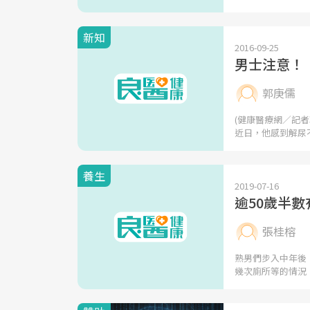
新知
2016-09-25
男士注意！
郭庚儒
(健康醫療網／記
近日，他感到解尿
養生
2019-07-16
逾50歲半
張桂榕
熟男們步入中年後
幾次廁所等的情況