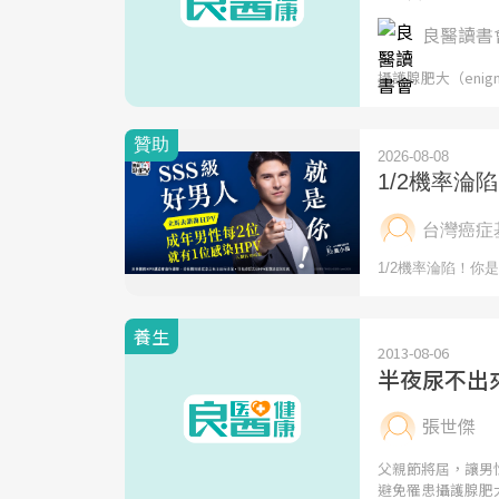
良醫讀書
攝護腺肥大（enign 
養生
2013-08-06
半夜尿不出
張世傑
父親節將屆，讓男
避免罹患攝護腺肥