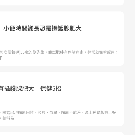
 小便時間變長恐是攝護腺肥大
者郭庚儒報導)55歲的劉先生，體型肥胖有過敏病史，經常就醫看感冒；
不
數有攝護腺肥大 保健5招
，開始出現解尿困難、頻尿、急尿、解尿不乾淨、晚上睡覺起來上好
，統稱為