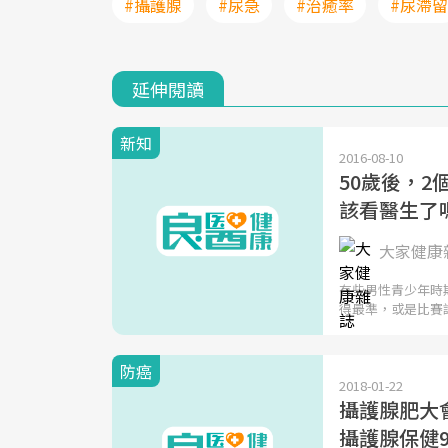
#攝護腺
#尿急
#治癒率
#尿滯留
延伸閱讀
新知
2016-08-10
50歲後，2
該看醫生了
大家健康
有些男性青少年時
得最準，或是比賽
防癌
2018-01-22
攝護腺肥大
攝護腺保健