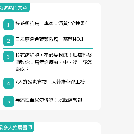
頻道熱門文章
綠花椰抗癌 專家：清蒸5分鐘最佳
1
日風靡淡色蔬菜防癌 萵苣NO.1
2
殺死癌細胞，不必靠挨餓！腫瘤科醫
3
師教你：癌症治療前、中、後，該怎
麼吃？
7大抗發炎食物 大蒜綠茶都上榜
4
無痛性血尿勿輕忽！膀胱癌警訊
5
最多人推薦醫師