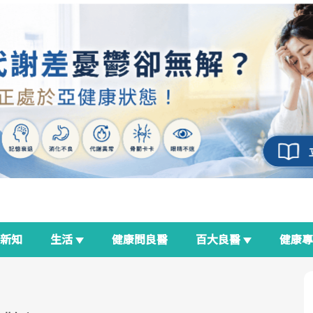
新知
生活
健康問良醫
百大良醫
健康
良醫生活祭
我與健康韌性的距離