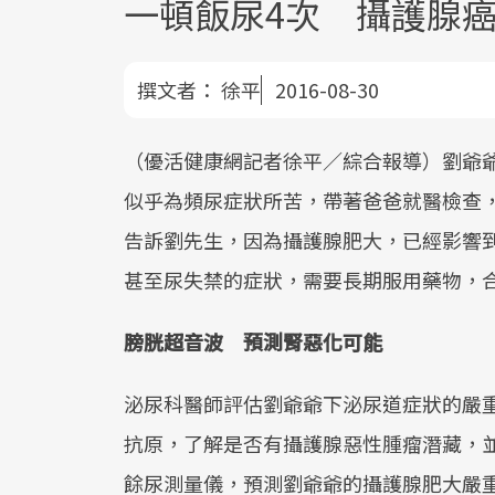
一頓飯尿4次 攝護腺
撰文者：
徐平
2016-08-30
（優活健康網記者徐平／綜合報導）劉爺爺
似乎為頻尿症狀所苦，帶著爸爸就醫檢查
告訴劉先生，因為攝護腺肥大，已經影響
甚至尿失禁的症狀，需要長期服用藥物，
膀胱超音波 預測腎惡化可能
泌尿科醫師評估劉爺爺下泌尿道症狀的嚴
抗原，了解是否有攝護腺惡性腫瘤潛藏，
餘尿測量儀，預測劉爺爺的攝護腺肥大嚴