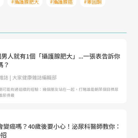
#攝護腺肥大
#攝護腺癌
#睪固酮
Mute
個男人就有1個「攝護腺肥大」...一張表告訴你
嗎？
雜誌 | 大家健康雜誌編輯部
期可能有過這樣的經驗：幾個朋友站在一起，打賭誰能朝某個目標尿
誰尿得最
會變癌嗎？40歲後要小心！泌尿科醫師教你：
9招