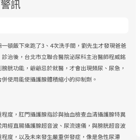
癌警訊
一頓飯下來跑了3、4次洗手間，劉先生才發現爸爸
，診治後，台北市立聯合醫院泌尿科主治醫師程威銘
面對超高齡社會的浪潮，台灣正在快速
2025年，就到良醫生活祭體驗「一站式
良醫健康網從「換季的身體變化」出
到膀胱功能，爺爺忌於就醫，才會出現頻尿、尿急，
邁向「健康照護」的新時代。隨著國家
健康新生活」，從講座、體驗到運動，
發，透過醫學觀點與日常感受的對話，
政策如「健康台灣推動委員會」與「長
全面啟動你的健康革命！
建立對亞健康的認知，進而引導實際的
合併使用能使攝護腺體積縮小的抑制劑。
照3.0」的推進，「預防醫學」已成全民
改善行動。
關注的核心議題。然而，健檢不只是醫
療院所的服務，更是民眾了解自身健康
狀況、啟動健康管理的重要起點。
重程度，肛門攝護腺指診與抽血檢查血清攝護腺特異
並用經直腸攝護腺超音波、尿流速儀，與膀胱超音波
前往專題
前往專題
前往專題
重程度，以及未來發生嚴重併發症，像是急性尿滯