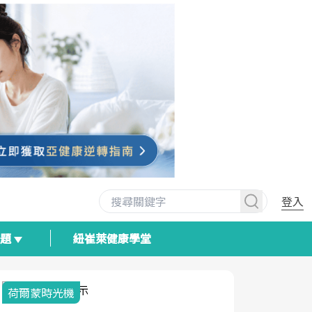
登入
專題
紐崔萊健康學堂
荷爾蒙時光機
2025健檢