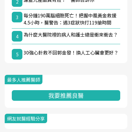
2
每分鐘190萬腦細胞死亡！把握中風黃金救援
3
4.5小時，醫警告：遇3症狀快打119搶時間
為什麼大醫院裡的病人和護士總是衝來衝去？
4
30強心針救不回郭金發！換人工心臟會更好？
5
最多人推薦醫師
我要推薦良醫
網友就醫經驗分享