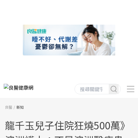
良醫
新知
龍千玉兒子住院狂燒500萬》