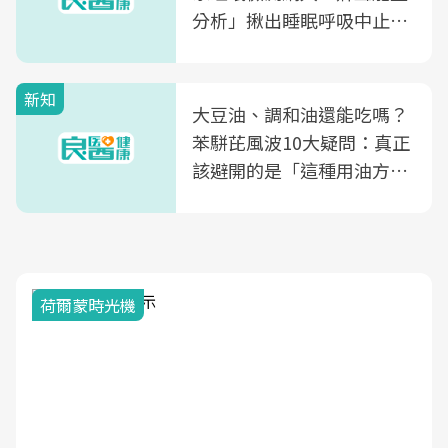
分析」揪出睡眠呼吸中止症
風險
新知
大豆油、調和油還能吃嗎？
苯駢芘風波10大疑問：真正
該避開的是「這種用油方
式」
荷爾蒙時光機