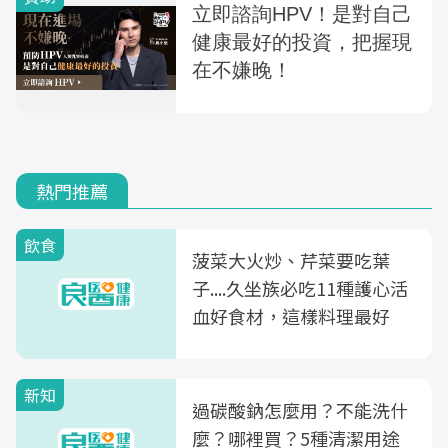
熱門推薦
飲食
菠菜大火炒、芹菜要吃葉
子....久坐族必吃11種護心活
血好食材，這樣料理最好
新知
過碳酸鈉怎麼用？不能洗什
麼？哪裡買？5種清潔用途