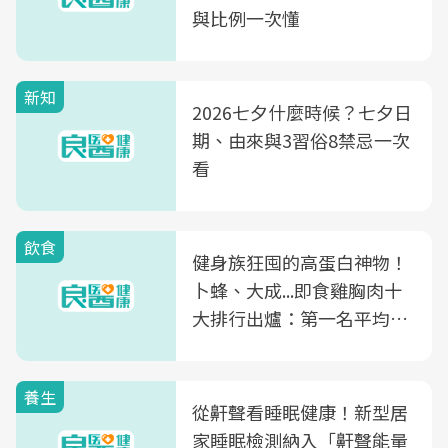
與比例一次懂
新知
2026七夕什麼時候？七夕日
期、由來與3習俗8禁忌一次
看
飲食
健身族狂囤的高蛋白神物！
卜蜂、大成...即食雞胸肉十
大排行出爐：第一名平均一
片不到50元
養生
從鼾聲看睡眠健康！新型居
家睡眠檢測納入「鼾聲能量