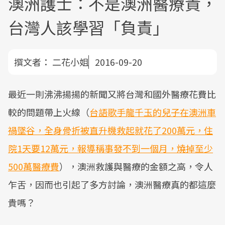
澳洲護士：不是澳洲醫療貴，
台灣人該學習「負責」
撰文者：
二花小姐
2016-09-20
最近一則沸沸揚揚的新聞又將台灣和國外醫療花費比
較的問題帶上火線（
台語歌手龍千玉的兒子在澳洲車
禍墜谷，全身骨折被直升機救起就花了200萬元，住
院1天要12萬元，報導稱事發不到一個月，燒掉至少
500萬醫療費
），澳洲救護與醫療的金額之高，令人
乍舌，因而也引起了多方討論，澳洲醫療真的都這麼
貴嗎？