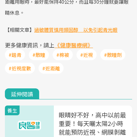
距離用眼時，最好能保持40公分，而且每30分鐘就要讓眼
睛休息。
【相關文章】
過敏體質慎用類固醇 以免引起青光眼
更多健康資訊，請上
《健康醫療網》
#踏青
#散瞳
#棉被
#近視
#散瞳劑
#近視度數
#近距離
延伸閱讀
養生
眼睛好不好，高中以前最
重要！每天曬太陽2小時
就能預防近視、網膜剝離