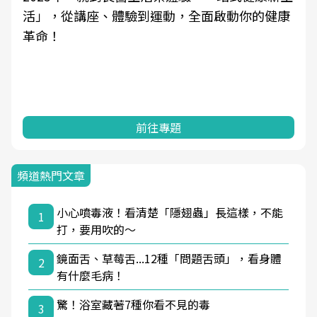
活」，從講座、體驗到運動，全面啟動你的健康
革命！
前往專題
頻道熱門文章
小心噴毒液！看清楚「隱翅蟲」長這樣，不能
1
打，要用吹的～
鏡面舌、草莓舌...12種「問題舌頭」，看身體
2
有什麼毛病！
驚！浴室藏著7種你看不見的毒
3