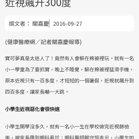
近視飆升300度
撰文者：
關嘉慶
2016-09-27
(健康醫療網／記者關嘉慶報導)
寶可夢真是太迷人了！竟然有人會躲在棉被裡玩。就有一名
小一學童為了要抓寶，晚上不睡覺，躲在棉被裡猛滑手機，
原本近視只有一百多度，才短短的一個暑假，近視就飆升到
四百多度，讓家長嚇一大跳。
小學生近視惡化會很快速
小學生開學沒多久，就有一名小一生在學校做完近視篩檢
後，被家長帶到眼科看診；眼科醫師蔡守恒表示，小學生如