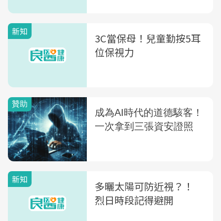
新知
3C當保母！兒童勤按5耳
位保視力
新知
多曬太陽可防近視？！
烈日時段記得避開