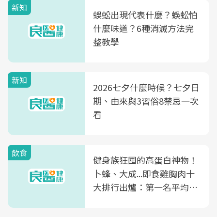
新知
蜈蚣出現代表什麼？蜈蚣怕
什麼味道？6種消滅方法完
整教學
新知
2026七夕什麼時候？七夕日
期、由來與3習俗8禁忌一次
看
飲食
健身族狂囤的高蛋白神物！
卜蜂、大成...即食雞胸肉十
大排行出爐：第一名平均一
片不到50元