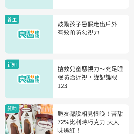
養生
鼓勵孩子暑假走出戶外
有效預防惡視力
新知
搶救兒童惡視力～充足睡
眠防治近視，謹記護眼
123