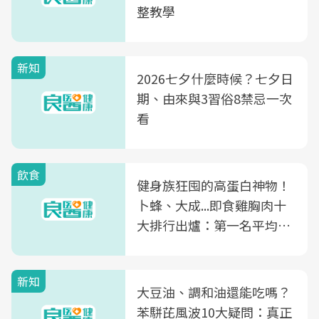
整教學
新知
2026七夕什麼時候？七夕日
期、由來與3習俗8禁忌一次
看
飲食
健身族狂囤的高蛋白神物！
卜蜂、大成...即食雞胸肉十
大排行出爐：第一名平均一
片不到50元
新知
大豆油、調和油還能吃嗎？
苯駢芘風波10大疑問：真正