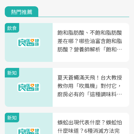
熱門推薦
飲食
飽和脂肪酸、不飽和脂肪酸
差在哪？哪些油富含飽和脂
肪酸？營養師解析「飽和脂
肪酸」的優缺點、建議攝取
量
新知
夏天蒼蠅滿天飛！台大教授
教你用「吹風機」對付它，
廚房必有的「這種調味料」
竟是蒼蠅剋星～
新知
蜈蚣出現代表什麼？蜈蚣怕
什麼味道？6種消滅方法完