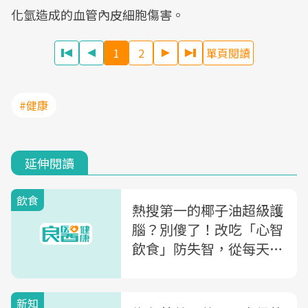
化氫造成的血管內皮細胞傷害。
1
2
單頁閱讀
#健康
延伸閱讀
飲食
熱搜第一的椰子油超級護
腦？別傻了！改吃「心智
飲食」防失智，從每天
「吃對油」開始
新知