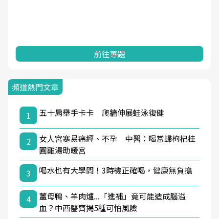
前往專題
頻道熱門文章
五十肩舉手卡卡 爬牆伸展蛙泳復健
1
女人宮寒易痛經、不孕 中醫：喝當歸枸杞桂
2
圓雞湯助暖宮
喝水也有大學問！3時機正確喝，健康無負擔
3
薑母鴨、羊肉爐...「進補」竟可能造成腦溢
4
血？中西醫齊揭5種可怕風險