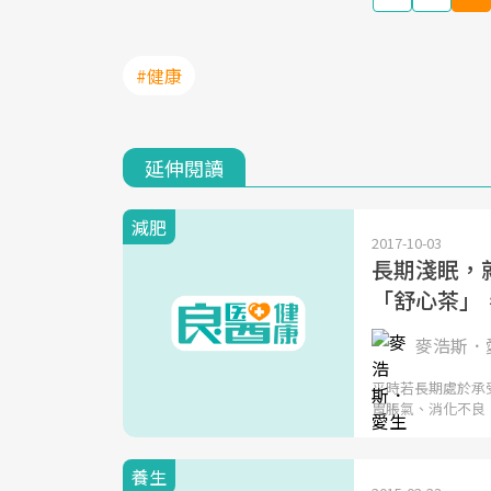
#健康
延伸閱讀
減肥
2017-10-03
長期淺眠，
「舒心茶」
麥浩斯．
平時若長期處於承
胃脹氣、消化不良
養生