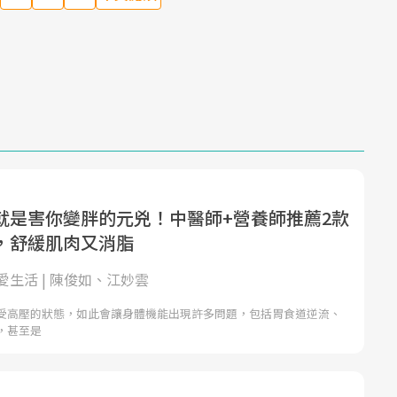
就是害你變胖的元兇！中醫師+營養師推薦2款
，舒緩肌肉又消脂
愛生活 | 陳俊如、江妙雲
受高壓的狀態，如此會讓身體機能出現許多問題，包括胃食道逆流、
，甚至是