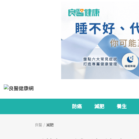
防癌
減肥
養生
良醫
減肥