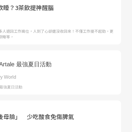
欲睡？3茶飲提神醒腦
多人返回工作崗位，人到了心卻還沒收回來！不僅工作提不起勁，更
欲睡等，
後母臉」 少吃酸食免傷脾氣