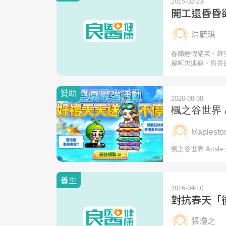
2015-02-23
開工還昏昏
洪毓琪
春節連假結束，許
是呵欠連連、昏昏
養生
2016-04-10
對抗春天「
張瓊之