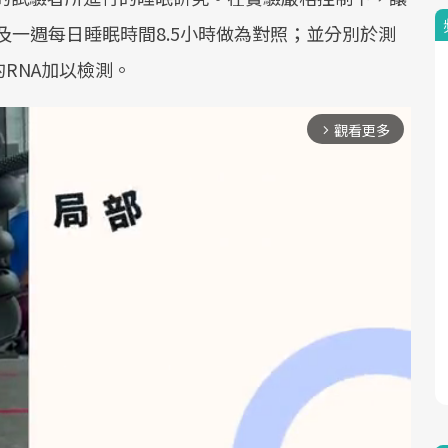
及一週每日睡眠時間8.5小時做為對照；並分別於測
RNA加以檢測。
觀看更多
arrow_forward_ios