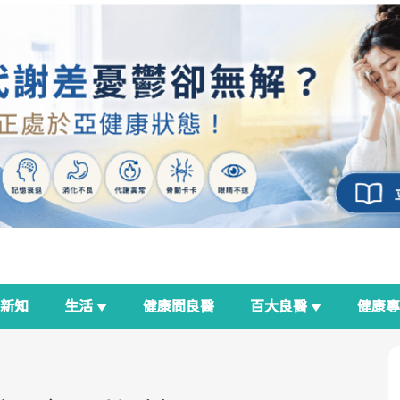
新知
生活
健康問良醫
百大良醫
健康
良醫生活祭
我與健康韌性的距離