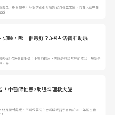
張瓊之／綜合報導）每個季節都有屬於它的養生之道，而春天在中醫
是說，
、仰睡，哪一個最好？3招古法養肝助眠
醫教你3招睡個養生覺！中醫師指出，失眠是門診常見的症狀，無論是
醒、夢
智！中醫師推薦2助眠料理救大腦
，總是輾轉難眠、不斷做夢嗎？台灣睡眠醫學會曾於2015年調查發
萬人