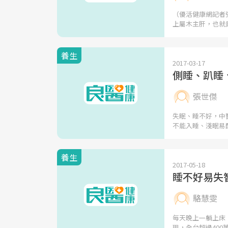
（優活健康網記者
上屬木主肝，也就
養生
2017-03-17
側睡、趴睡
張世傑
失眠、睡不好，中
不能入睡、淺眠易
養生
2017-05-18
睡不好易失
駱慧雯
每天晚上一躺上床
現，全台超過400