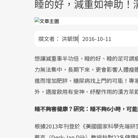
睡的好，減重如神助！
撰文者：
洪毓琪
2016-10-11
想讓減重事半功倍，睡的好、睡的足可謂
力無法集中，長期下來，更會影響人體瘦
進而增加肥胖、糖尿病找上門的可能！專
外，適度飲用有安神、紓壓作用的漢方茶
睡不夠害健康？研究：睡不夠6小時，可
根據2013年刊登於《美國國家科學先端研
戴克（Derk-Jan Dijk）教授針對2