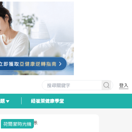
登入
專題
紐崔萊健康學堂
荷爾蒙時光機
2025健檢