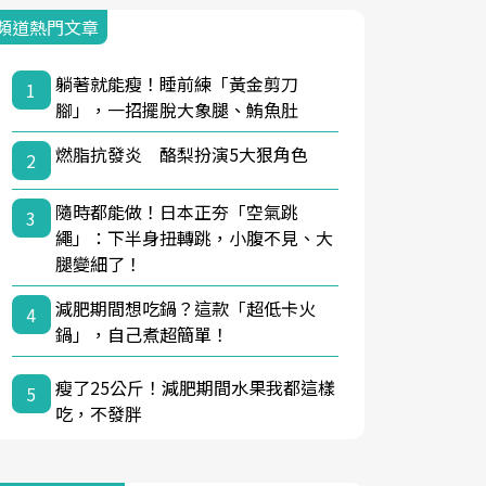
頻道熱門文章
躺著就能瘦！睡前練「黃金剪刀
1
腳」，一招擺脫大象腿、鮪魚肚
燃脂抗發炎 酪梨扮演5大狠角色
2
隨時都能做！日本正夯「空氣跳
3
繩」：下半身扭轉跳，小腹不見、大
腿變細了！
減肥期間想吃鍋？這款「超低卡火
4
鍋」，自己煮超簡單！
瘦了25公斤！減肥期間水果我都這樣
5
吃，不發胖