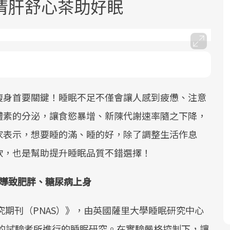
清肝舒心茶助好眠
瘦身首要關鍵！睡眠不足不僅會讓人感到疲憊、注意
面對超高齡社會的浪潮，台灣正在快速
2025年，就到良醫生活祭體驗「一站式
良醫健康網從「換季的身體變化」出
邁向「健康照護」的新時代。隨著國家
健康新生活」，從講座、體驗到運動，
發，透過醫學觀點與日常感受的對話，
體素的分泌，讓食慾暴增、新陳代謝速率隨之下降，
政策如「健康台灣推動委員會」與「長
全面啟動你的健康革命！
建立對亞健康的認知，進而引導實際的
家表示，想要睡的滿、睡的好，除了調整生活作息
照3.0」的推進，「預防醫學」已成全民
改善行動。
飲，也是幫助提升睡眠品質不錯選擇！
關注的核心議題。然而，健檢不只是醫
療院所的服務，更是民眾了解自身健康
能導致肥胖、糖尿病上身
狀況、啟動健康管理的重要起點。
前往專題
前往專題
前往專題
究期刊（PNAS）》，由英國薩里大學睡眠研究中心
2名健康的試驗者所進行的睡眠研究。在實驗嚴格控制下，讓