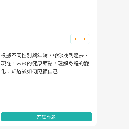
根據不同性別與年齡，帶你找到過去、
因應超高齡
現在、未來的健康節點，理解身體的變
「2025
化，知道該如何照顧自己。
康促進為目
民眾健康的
查、數據分
一起成為台
前往專題