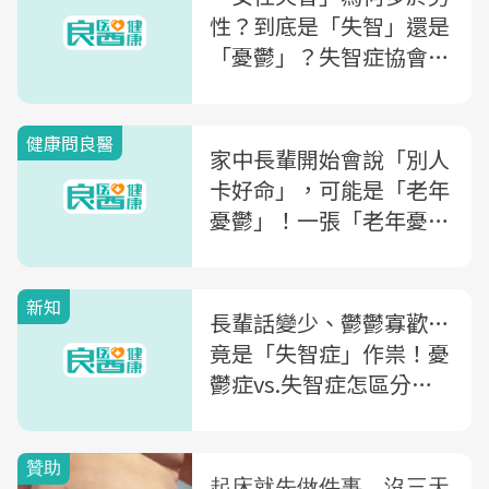
性？到底是「失智」還是
「憂鬱」？失智症協會理
事長點名「6大危險指
標」
健康問良醫
家中長輩開始會說「別人
卡好命」，可能是「老年
憂鬱」！一張「老年憂鬱
症量表」馬上測
新知
長輩話變少、鬱鬱寡歡…
竟是「失智症」作祟！憂
鬱症vs.失智症怎區分？
醫曝1關鍵