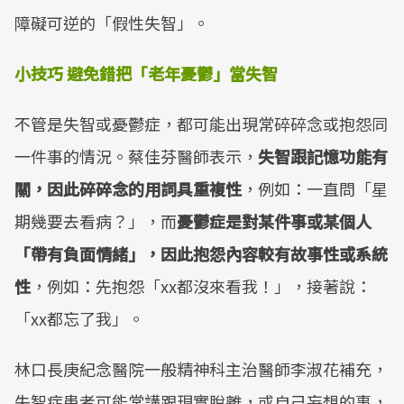
障礙可逆的「假性失智」。
小技巧 避免錯把「老年憂鬱」當失智
不管是失智或憂鬱症，都可能出現常碎碎念或抱怨同
一件事的情況。蔡佳芬醫師表示，
失智跟記憶功能有
關，因此碎碎念的用詞具重複性
，例如：一直問「星
期幾要去看病？」，而
憂鬱症是對某件事或某個人
「帶有負面情緒」，因此抱怨內容較有故事性或系統
性
，例如：先抱怨「xx都沒來看我！」，接著說：
「xx都忘了我」。
林口長庚紀念醫院一般精神科主治醫師李淑花補充，
失智症患者可能常講跟現實脫離，或自己妄想的事，