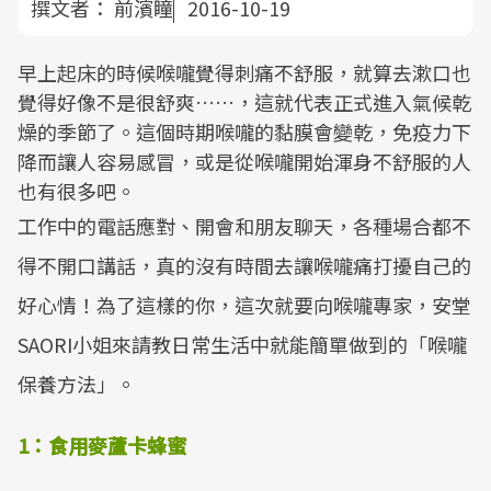
撰文者：
前濱瞳
2016-10-19
早上起床的時候喉嚨覺得刺痛不舒服，就算去漱口也
覺得好像不是很舒爽……，這就代表正式進入氣候乾
燥的季節了。這個時期喉嚨的黏膜會變乾，免疫力下
降而讓人容易感冒，或是從喉嚨開始渾身不舒服的人
也有很多吧。
工作中的電話應對、開會和朋友聊天，各種場合都不
得不開口講話，真的沒有時間去讓喉嚨痛打擾自己的
好心情！為了這樣的你，這次就要向喉嚨專家，安堂
SAORI小姐來請教日常生活中就能簡單做到的「喉嚨
保養方法」。
1：食用麥蘆卡蜂蜜