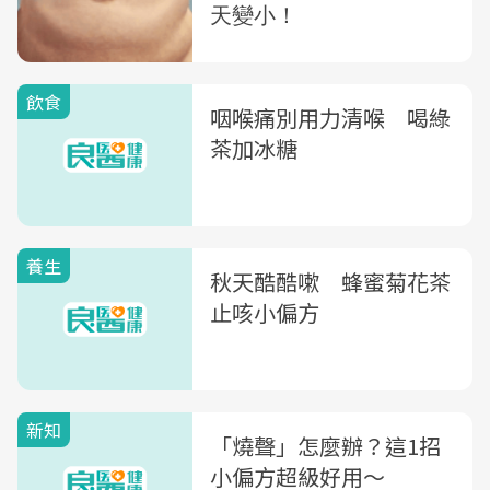
飲食
咽喉痛別用力清喉 喝綠
茶加冰糖
養生
秋天酷酷嗽 蜂蜜菊花茶
止咳小偏方
新知
「燒聲」怎麼辦？這1招
小偏方超級好用〜