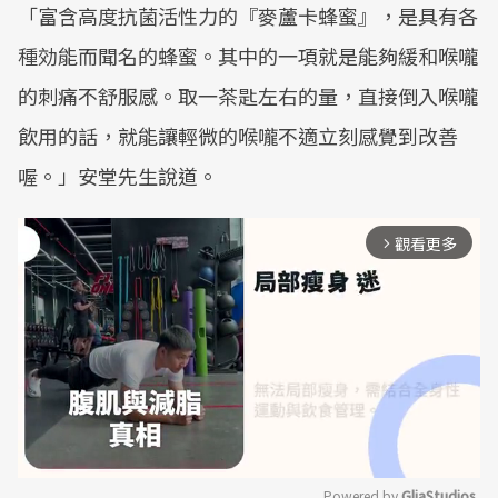
「富含高度抗菌活性力的『麥蘆卡蜂蜜』，是具有各
種効能而聞名的蜂蜜。其中的一項就是能夠緩和喉嚨
的刺痛不舒服感。取一茶匙左右的量，直接倒入喉嚨
飲用的話，就能讓輕微的喉嚨不適立刻感覺到改善
喔。」安堂先生說道。
觀看更多
arrow_forward_ios
Powered by 
GliaStudios