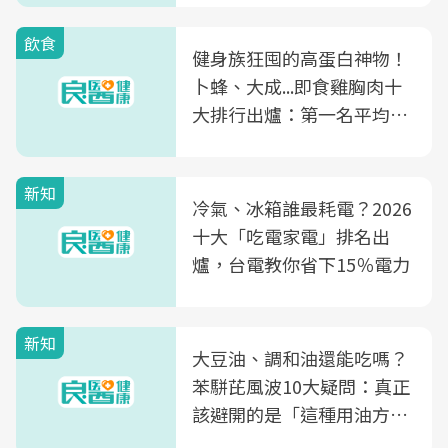
飲食
健身族狂囤的高蛋白神物！
卜蜂、大成...即食雞胸肉十
大排行出爐：第一名平均一
片不到50元
新知
冷氣、冰箱誰最耗電？2026
十大「吃電家電」排名出
爐，台電教你省下15％電力
新知
大豆油、調和油還能吃嗎？
苯駢芘風波10大疑問：真正
該避開的是「這種用油方
式」