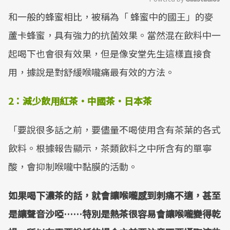
和一般的蜂蜜相比，被稱為「 蜂蜜中的國王」的麥
Mute
蘆卡蜂蜜，具有強力的抗菌效果。當然混在飲料中一
起喝下也會很有效果，但是像安堂先生這樣直接食
用，據說是對舒緩喉嚨痛最有效的方法。
2：減少飲用紅茶・中國茶・日本茶
「要說很多話之前，要儘量不喝使用含有茶葉的各式
飲料。根據報告顯示，茶類飲料之中所含有的單寧
酸，會抑制喉嚨中黏膜的活動。
如果喝下濃茶的話，就會讓喉嚨感到刺痛不適，甚至
是讓聲音沙啞……特別是熱茶很容易會讓喉嚨變得乾