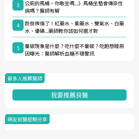
公廁的馬桶，你敢坐嗎...》馬桶坐墊會傳染性
3
病嗎？醫師有解
跌倒擦傷了！紅藥水、紫藥水、雙氧水、白藥
4
水、優碘...藥師教你該如何選才對
暈碳現象是什麼？吃什麼不暈碳？吃飽想睡原
5
因曝光：醫師解析血糖不穩警訊
最多人推薦醫師
我要推薦良醫
網友就醫經驗分享