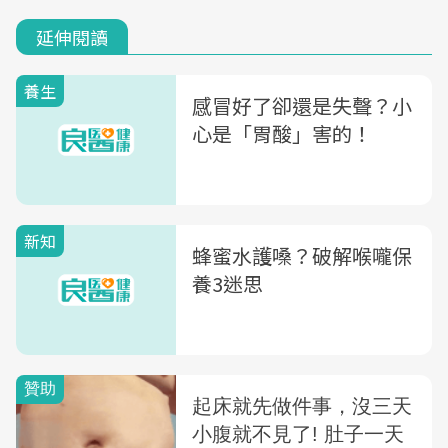
延伸閱讀
養生
感冒好了卻還是失聲？小
心是「胃酸」害的！
新知
蜂蜜水護嗓？破解喉嚨保
養3迷思