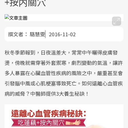
+按内關穴
撰文者：
駱慧雯
2016-11-02
秋冬季節報到，日夜溫差大，常常中午曬得皮膚發
燙，傍晚就需穿著外套禦寒，劇烈變動的氣溫，讓許
多人暴露在心臟血管性疾病的風險之中，嚴重甚至會
引發腦中風或心肌梗塞導致死亡。如何遠離心血管疾
病的威脅？中醫師提供3大養生秘訣！