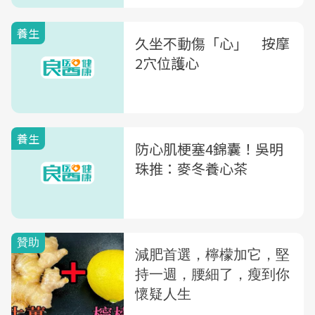
養生
久坐不動傷「心」 按摩
2穴位護心
養生
防心肌梗塞4錦囊！吳明
珠推：麥冬養心茶