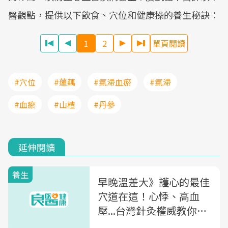
醫觀點，提供以下飲食、穴位和健康操的養生秘訣：
1
2
單頁閱讀
#穴位
#蓮藕
#氣滯血瘀
#氣滯
#血瘀
#山楂
#丹參
延伸閱讀
養生
早晚溫差大》護心的最佳
穴道在這！心悸、高血
壓...台灣針灸權威教你心
臟保健