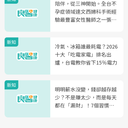
陪伴，從三神開始。全台不
孕症領域達文西婦科手術經
驗最豐富女性醫師之一張永
玲領軍，打造全台首創「生
殖銀行概念形象館」，攜手
新知
光田醫院建構360度女性健
冷氣、冰箱誰最耗電？2026
康照護生態圈
十大「吃電家電」排名出
爐，台電教你省下15％電力
新知
明明薪水沒變，錢卻越存越
少？不是賺太少，而是每天
都在「漏財」！7個習慣一
次看