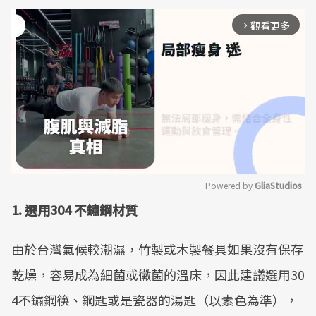
觀看更多
arrow_forward_ios
Powered by 
GliaStudios
1. 選用304 不鏽鋼材質
Mute
由於台灣氣候較潮濕，竹製或木製餐具如果沒有保存
乾燥，容易成為細菌或黴菌的溫床，因此建議選用30
4不鏽鋼筷、鋼匙或是瓷器的湯匙（以素色為準），