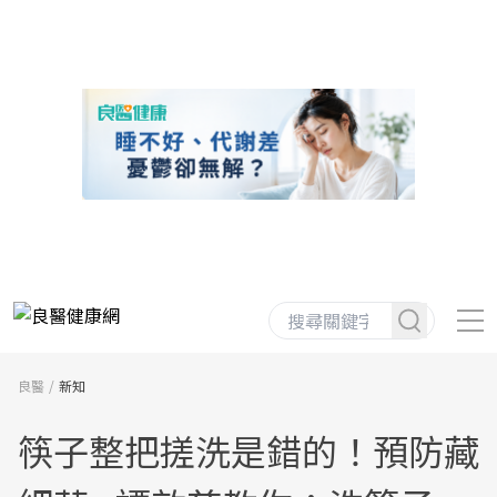
良醫
新知
筷子整把搓洗是錯的！預防藏