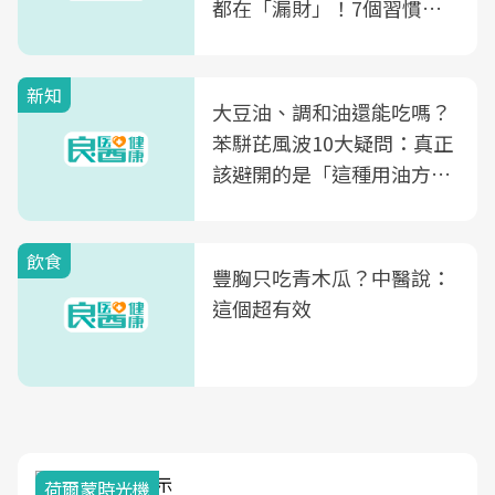
都在「漏財」！7個習慣一
次看
新知
大豆油、調和油還能吃嗎？
苯駢芘風波10大疑問：真正
該避開的是「這種用油方
式」
飲食
豐胸只吃青木瓜？中醫說：
這個超有效
荷爾蒙時光機