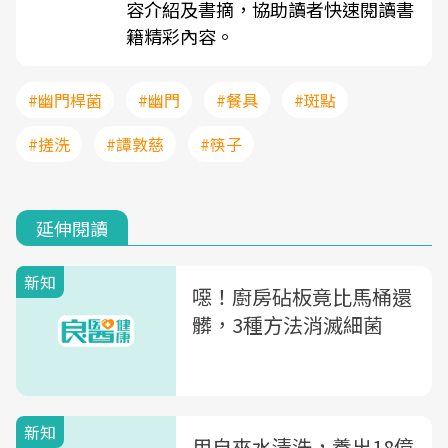
容介紹及書摘，協助讀者快速閱讀書
籍精彩內容。
#幽門桿菌
#幽門
#餐具
#斑點
#搓洗
#譚敦慈
#筷子
延伸閱讀
新知
噁！廚房砧板竟比馬桶還
髒，3種方法消滅細菌
新知
用自來水清洗，養出18億