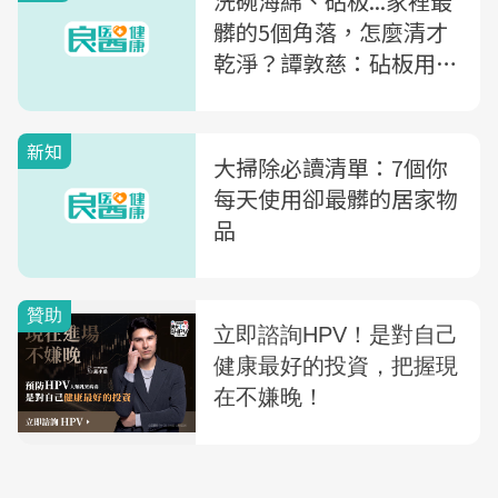
洗碗海綿、砧板...家裡最
髒的5個角落，怎麼清才
乾淨？譚敦慈：砧板用熱
水洗恐更髒
新知
大掃除必讀清單：7個你
每天使用卻最髒的居家物
品