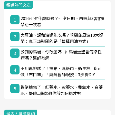
頻道熱門文章
2026七夕什麼時候？七夕日期、由來與3習俗8
1
禁忌一次看
大豆油、調和油還能吃嗎？苯駢芘風波10大疑
2
問：真正該避開的是「這種用油方式」
公廁的馬桶，你敢坐嗎...》馬桶坐墊會傳染性
3
病嗎？醫師有解
不用再排隊了！抹布、濕紙巾、衛生棉...都可
4
做「布口罩」！麻醉醫師親授：3步驟DIY
跌倒擦傷了！紅藥水、紫藥水、雙氧水、白藥
5
水、優碘...藥師教你該如何選才對
最多人推薦醫師