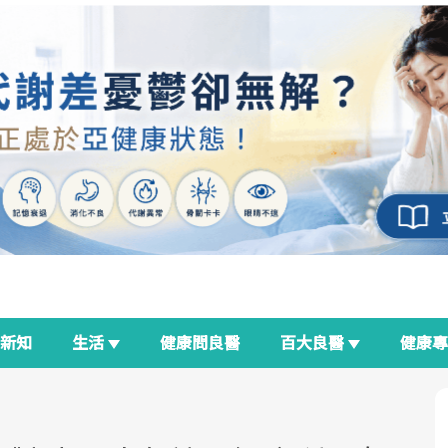
新知
生活
健康問良醫
百大良醫
健康
荷爾蒙時光機
良醫生活祭
我與健康韌性的距離