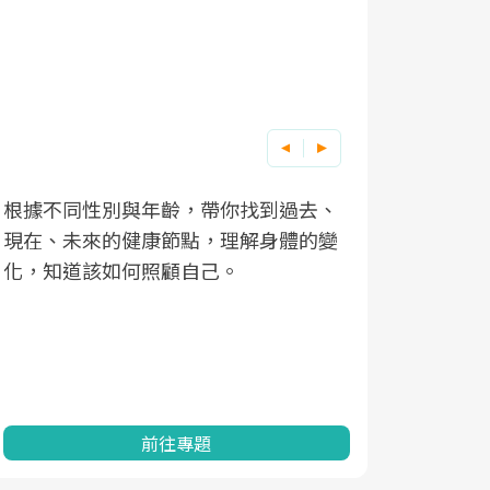
因應超高齡社會來臨，良醫健康網推動
去、
的變
「2025年健檢服務大調查」，以倡議健
康促進為目的，深耕健康篩檢之於台灣
民眾健康的關鍵角色，並透過問卷調
查、數據分析進行全年度報導。邀請您
一起成為台灣健康促進的推手之一！
前往專題