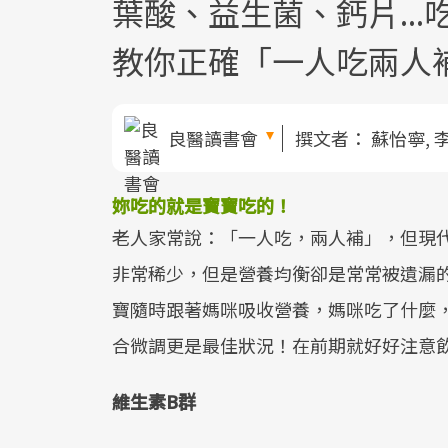
葉酸、益生菌、鈣片..
教你正確「一人吃兩人
良醫讀書會
撰文者：
蘇怡寧, 
妳吃的就是寶寶吃的！
老人家常說：「一人吃，兩人補」，但現
非常稀少，但是營養均衡卻是常常被遺漏
寶隨時跟著媽咪吸收營養，媽咪吃了什麼
合微調更是最佳狀況！在前期就好好注意
維生素B群