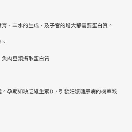
發育、羊水的生成、及子宮的增大都需要蛋白質。
腐。
、魚肉豆類攝取蛋白質
健。孕期如缺乏維生素D，引發妊娠糖尿病的機率較