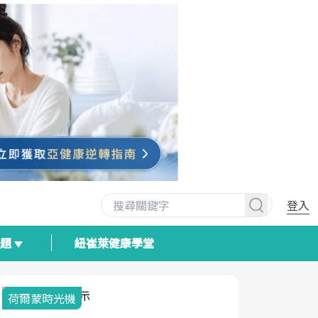
登入
專題
紐崔萊健康學堂
2025健檢服務大調查