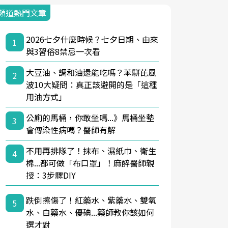
頻道熱門文章
2026七夕什麼時候？七夕日期、由來
1
與3習俗8禁忌一次看
大豆油、調和油還能吃嗎？苯駢芘風
2
波10大疑問：真正該避開的是「這種
用油方式」
公廁的馬桶，你敢坐嗎...》馬桶坐墊
3
會傳染性病嗎？醫師有解
不用再排隊了！抹布、濕紙巾、衛生
4
棉...都可做「布口罩」！麻醉醫師親
授：3步驟DIY
跌倒擦傷了！紅藥水、紫藥水、雙氧
5
水、白藥水、優碘...藥師教你該如何
選才對