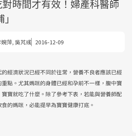
.吃對時間才有效！婦產科醫師
補」
李婉萍, 吳芃彧
2016-12-09
根據不同性別與年齡，帶你找到過
面對超高齡社會的浪潮，台灣正在快速
2025年，就到良醫生活祭體驗「一站式
良醫健康網從「換季的身體變化」出
邁向「健康照護」的新時代。隨著國家
健康新生活」，從講座、體驗到運動，
發，透過醫學觀點與日常感受的對話，
現在、未來的健康節點，理解身體
代的經濟狀況已經不同於往常，營養不良者應該已經
政策如「健康台灣推動委員會」與「長
全面啟動你的健康革命！
建立對亞健康的認知，進而引導實際的
化，知道該如何照顧自己。
的重點。尤其媽咪的身體已經和孕前不一樣，腹中寶
照3.0」的推進，「預防醫學」已成全民
改善行動。
關注的核心議題。然而，健檢不只是醫
，寶寶就吃了什麼。除了參考下表，若能與營養師配
療院所的服務，更是民眾了解自身健康
飲食的媽咪，必能提早為寶寶健康打底。
狀況、啟動健康管理的重要起點。
前往專題
前往專題
前往專題
前往專題