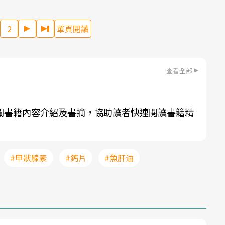
2
單頁閱讀
查看全部
關書籍內容介紹及書摘，協助讀者快速閱讀書籍精
#甲狀腺素
#鈣片
#魚肝油