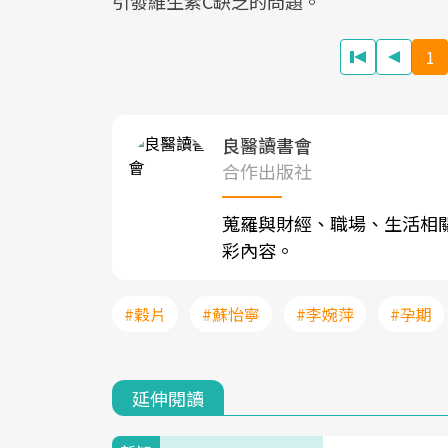
引發維生素C缺乏的問題。
1
良醫讀書會
合作出版社
蒐羅與財經、職場、生活相
彩內容。
#穀片
#蘇怡寧
#李婉萍
#孕期
延伸閱讀