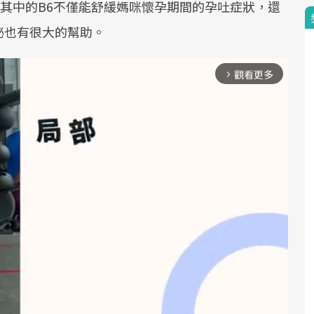
其中的B6不僅能舒緩媽咪懷孕期間的孕吐症狀，還
泌也有很大的幫助。
觀看更多
arrow_forward_ios