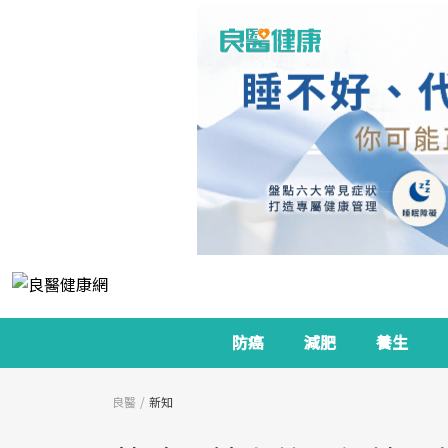
防癌
減肥
養生
良醫
新知