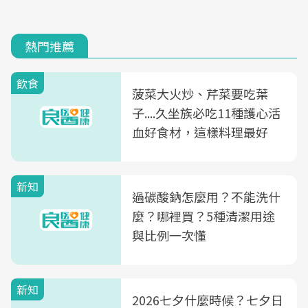
熱門推薦
飲食
菠菜大火炒、芹菜要吃葉
子....久坐族必吃11種護心活
血好食材，這樣料理最好
新知
過碳酸鈉怎麼用？不能洗什
麼？哪裡買？5種清潔用途
與比例一次懂
新知
2026七夕什麼時候？七夕日