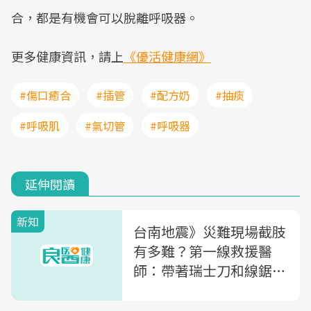
合，都是有機會可以脫離呼吸器。
更多健康資訊，請上
《優活健康網》
#傷口癒合
#插管
#配方奶
#抽痰
#呼吸肌
#氣切管
#呼吸器
延伸閱讀
新知
台南地震》災難現場截肢
有多難？第一線救援醫
師：帶著瑞士刀和線鋸，
5分鐘內完成