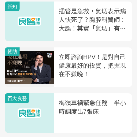
新知
插管是急救，氣切表示病
人快死了？胸腔科醫師：
大誤！其實「氣切」有5
大好處
百大良醫
梅嶺車禍緊急任務 半小
時調度出7張床