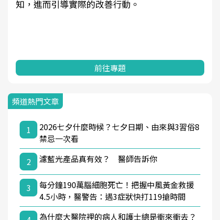
知，進而引導實際的改善行動。
前往專題
頻道熱門文章
2026七夕什麼時候？七夕日期、由來與3習俗8
1
禁忌一次看
濾藍光產品真有效？ 醫師告訴你
2
每分鐘190萬腦細胞死亡！把握中風黃金救援
3
4.5小時，醫警告：遇3症狀快打119搶時間
為什麼大醫院裡的病人和護士總是衝來衝去？
4