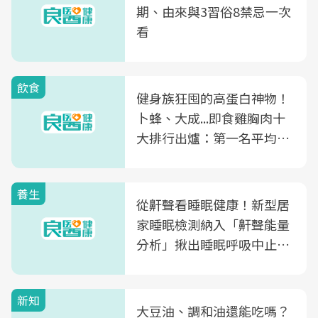
期、由來與3習俗8禁忌一次
看
飲食
健身族狂囤的高蛋白神物！
卜蜂、大成...即食雞胸肉十
大排行出爐：第一名平均一
片不到50元
養生
從鼾聲看睡眠健康！新型居
家睡眠檢測納入「鼾聲能量
分析」揪出睡眠呼吸中止症
風險
新知
大豆油、調和油還能吃嗎？