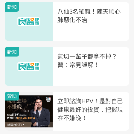
新知
八仙3名罹難！陳天順心
肺惡化不治
新知
氣切一輩子都拿不掉？
醫：常見誤解！