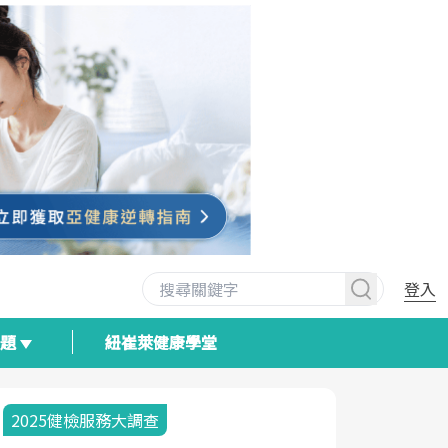
登入
專題
紐崔萊健康學堂
2025健檢服務大調查