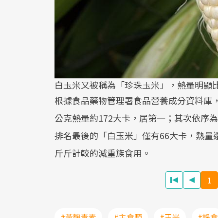
白玉米又被稱為「珍珠玉米」，熱量明顯
根據食品藥物管理署食品營養成分資料庫，
公克熱量約172大卡，居第一；其次依序為
排名最後的「白玉米」僅有66大卡，熱量
斤斤計較的減重族食用。
1
#黃麴毒素
#主食類
#玉米
#誤食