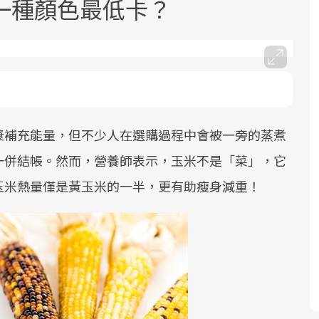
一種顏色最低卡？
漿補充能量，但不少人在選購過程中會被一旁的蒸煮
面對超高齡社會的浪潮，台灣正在快速
2025年，就到良醫生活祭體驗「一站式
良醫健康網從「換季的身體變化」出
根據不同性別與年齡，帶你找到過去、
邁向「健康照護」的新時代。隨著國家
健康新生活」，從講座、體驗到運動，
發，透過醫學觀點與日常感受的對話，
現在、未來的健康節點，理解身體的變
一併結帳。然而，營養師表示，玉米不是「菜」，它
政策如「健康台灣推動委員會」與「長
全面啟動你的健康革命！
建立對亞健康的認知，進而引導實際的
化，知道該如何照顧自己。
玉米熱量僅是黃玉米的一半，更有助瘦身減重！
照3.0」的推進，「預防醫學」已成全民
改善行動。
關注的核心議題。然而，健檢不只是醫
療院所的服務，更是民眾了解自身健康
狀況、啟動健康管理的重要起點。
前往專題
前往專題
前往專題
前往專題