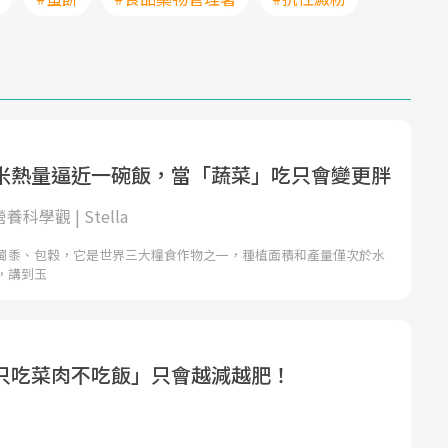
米熱量逼近一碗飯，當「蔬菜」吃只會變更胖
營養科學觀 | Stella
蜀黍、包穀，它是世界三大糧食作物之一，種植面積和產量僅次於水
，講到玉
只吃菜肉不吃飯」只會越減越肥！