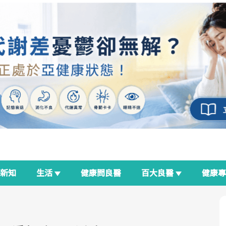
新知
生活
健康問良醫
百大良醫
健康
良醫生活祭
我與健康韌性的距離
荷爾蒙時光機