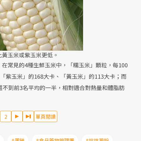
比黃玉米或紫玉米更低。
在常見的4種生鮮玉米中，「糯玉米」顆粒，每100
「紫玉米」的168大卡、「黃玉米」的113大卡；而
還不到前3名平均的一半，相對適合對熱量和體脂肪
2
單頁閱讀
#蛋餅
#食品藥物管理署
#抗性澱粉