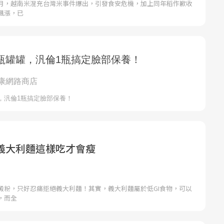
月，越南米混充台灣米事件爆出，引發食安危機，加上同年稻作歉收
飆漲，已
義大利麵這樣吃才會瘦
澱粉，只好忍痛拒絕義大利麵！其實，義大利麵屬於低GI食物，可以
，而全