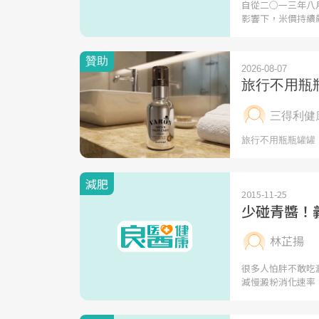
自從二○一三年八
影響下，米價持續
減肥
2015-11-25
少碰青醬！
林芷揚
很多人怕胖不敢吃
減慢澱粉消化速率