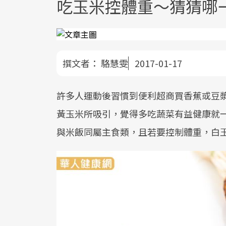
吃玉米控體重～猜猜哪
撰文者：
駱慧雯
2017-01-17
許多人運動後習慣到便利超商買香蕉或豆
黃玉米所吸引，覺得多吃蔬菜有益健康就
與米飯同屬主食類，且若要控制體重，白