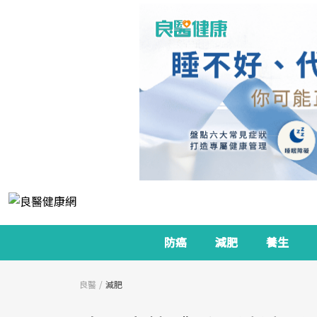
防癌
減肥
養生
良醫
減肥