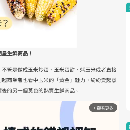
明星生鮮商品！
，不管是做成玉米炒蛋、玉米蛋餅、烤玉米或者直接
利超商業者也看中玉米的「黃金」魅力，紛紛賣起蒸
蹟後的另一個黃色的熱賣生鮮商品。
觀看更多
arrow_forward_ios