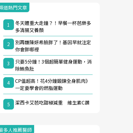
頻道熱門文章
冬天體重大走鐘？！早餐一杯芭樂多
1
多清腸又養顏
別再嫌陳妍希臉胖了！基因早就注定
2
你會胖哪裡
只要5分鐘！3個超簡單健身運動，消
3
除鮪魚肚
CP值超高！花4分鐘鍛鍊全身肌肉》
4
一定要學會的燃脂運動
潔西卡艾芭吃甜椒減重 維生素C讚
5
最多人推薦醫師