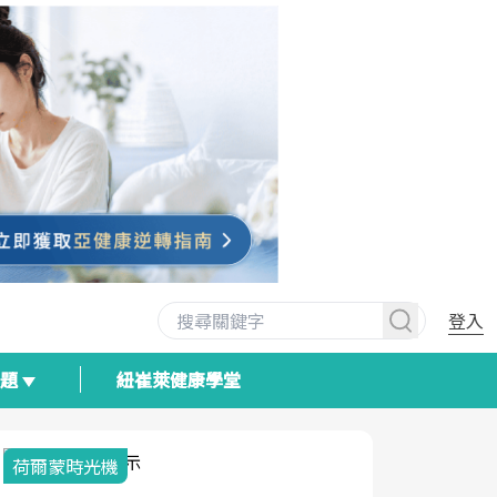
登入
專題
紐崔萊健康學堂
荷爾蒙時光機
2025健檢