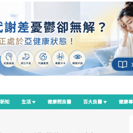
新知
生活
健康問良醫
百大良醫
健康
良醫生活祭
我與健康韌性的距離