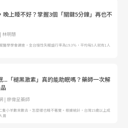
，晚上睡不好？掌握3個「關鍵5分鐘」再也不
| 林明慧
睡眠醫學學會調查，全台慢性失眠盛行率為19.3％，平均每5人就有1人
眠...「褪黑激素」真的能助眠嗎？藥師一次解
產品
 | 廖偉呈藥師
二隻小羊數來數去，怎麼樣也睡不著覺。根據統計，台灣15歲以上成
人曾