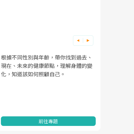
根據不同性別與年齡，帶你找到過去、
因應超高齡
現在、未來的健康節點，理解身體的變
「2025
化，知道該如何照顧自己。
康促進為目
民眾健康的
查、數據分
一起成為台
前往專題