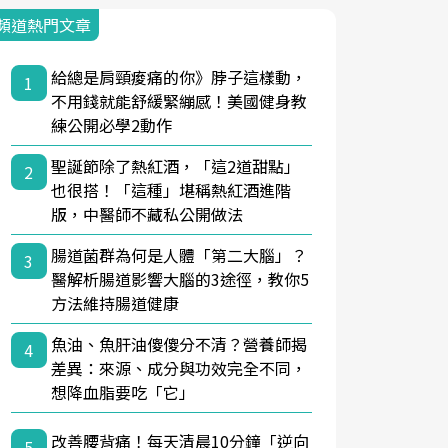
頻道熱門文章
給總是肩頸痠痛的你》脖子這樣動，
1
不用錢就能舒緩緊繃感！美國健身教
練公開必學2動作
聖誕節除了熱紅酒，「這2道甜點」
2
也很搭！「這種」堪稱熱紅酒進階
版，中醫師不藏私公開做法
腸道菌群為何是人體「第二大腦」？
3
醫解析腸道影響大腦的3途徑，教你5
方法維持腸道健康
魚油、魚肝油傻傻分不清？營養師揭
4
差異：來源、成分與功效完全不同，
想降血脂要吃「它」
改善腰背痛！每天清晨10分鐘「逆向
5