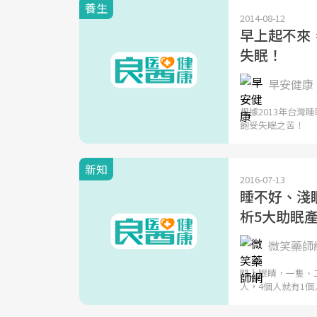
養生
2014-08-12
早上起不來
失眠！
早安健康 
根據2013年台灣
飽受失眠之苦！
新知
2016-07-13
睡不好、淺
析5大助眠
微笑藥師網
閉上眼睛，一隻、
人，4個人就有1個