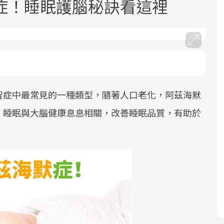
症！睡眠護腦秘訣看這裡
智症中最常見的一種類型，隨著人口老化，阿茲海默
面對超高齡社會的浪潮，台灣正在快速
2025年，就到良醫生活祭體驗「一站式
良醫健康網從「換季的身體變化」出
邁向「健康照護」的新時代。隨著國家
健康新生活」，從講座、體驗到運動，
發，透過醫學觀點與日常感受的對話，
，睡眠與大腦健康息息相關，改善睡眠品質，有助於
政策如「健康台灣推動委員會」與「長
全面啟動你的健康革命！
建立對亞健康的認知，進而引導實際的
照3.0」的推進，「預防醫學」已成全民
改善行動。
關注的核心議題。然而，健檢不只是醫
療院所的服務，更是民眾了解自身健康
狀況、啟動健康管理的重要起點。
前往專題
前往專題
前往專題