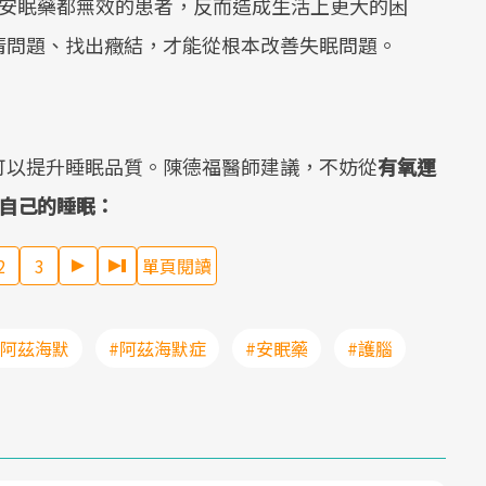
種安眠藥都無效的患者，反而造成生活上更大的困
清問題、找出癥結，才能從根本改善失眠問題。
可以提升睡眠品質。陳德福醫師建議，不妨從
有氧運
自己的睡眠：
2
3
單頁閱讀
#阿茲海默
#阿茲海默症
#安眠藥
#護腦