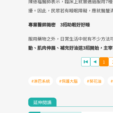
陳德福醫師表示，臨床上就曾遇過服用7
擾。因此，民眾若有睡眠障礙，應就醫釐
專業醫師揭密 3招助眠好好睡
服用藥物之外，日常生活中就有不少方法
動、肌肉伸展、補充好油這3招開始，主宰
1
#淋巴系統
#保護大腦
#葵花油
延伸閱讀