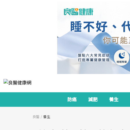
防癌
減肥
養生
良醫
養生