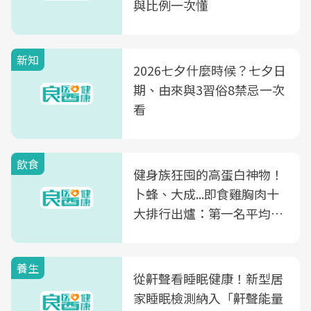
與比例一次懂
新知
2026七夕什麼時候？七夕日
期、由來與3習俗8禁忌一次
看
飲食
健身族狂囤的高蛋白神物！
卜蜂、大成...即食雞胸肉十
大排行出爐：第一名平均一
片不到50元
養生
從鼾聲看睡眠健康！新型居
家睡眠檢測納入「鼾聲能量