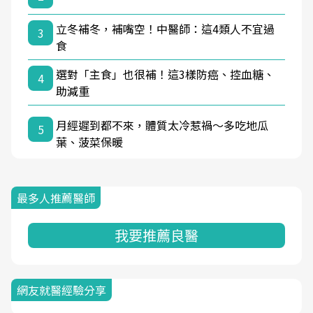
立冬補冬，補嘴空！中醫師：這4類人不宜過
3
食
選對「主食」也很補！這3樣防癌、控血糖、
4
助減重
月經遲到都不來，體質太冷惹禍〜多吃地瓜
5
葉、菠菜保暖
最多人推薦醫師
我要推薦良醫
網友就醫經驗分享