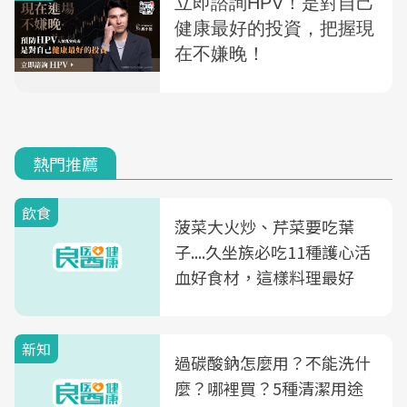
熱門推薦
飲食
菠菜大火炒、芹菜要吃葉
子....久坐族必吃11種護心活
血好食材，這樣料理最好
新知
過碳酸鈉怎麼用？不能洗什
麼？哪裡買？5種清潔用途