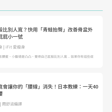
股比別人寬？快用「青蛙抬臀」改善骨盆外
屁屁小一號
身 | iFit 愛瘦身
易腰痠、小腹總是凸凸、覺得自己屁股比別人寬 ... 如果你有這些症
竟會讓你的「腰線」消失！日本教練：一天40
腰
| 周舒涵編譯