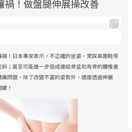
釀禍！做盤腿伸展操改善
釀禍！日本專家表示，不正確的坐姿、常踩高跟鞋等
面對超高齡社會的浪潮，台灣正在快速
2025年，就到良醫生活祭體驗「一站式
良醫健康網從「換季的身體變化」出
邁向「健康照護」的新時代。隨著國家
健康新生活」，從講座、體驗到運動，
發，透過醫學觀點與日常感受的對話，
歪斜；甚至可能進一步造成連結骨盆和背骨的腰椎產
政策如「健康台灣推動委員會」與「長
全面啟動你的健康革命！
建立對亞健康的認知，進而引導實際的
腰痛問題，除了改變不當的姿勢外，適度透過伸展
照3.0」的推進，「預防醫學」已成全民
改善行動。
關鍵！
關注的核心議題。然而，健檢不只是醫
療院所的服務，更是民眾了解自身健康
狀況、啟動健康管理的重要起點。
前往專題
前往專題
前往專題