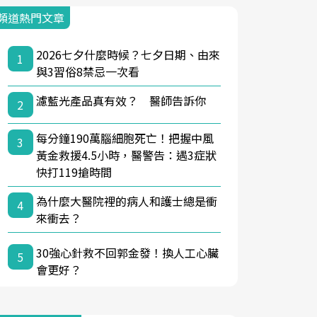
頻道熱門文章
2026七夕什麼時候？七夕日期、由來
1
與3習俗8禁忌一次看
濾藍光產品真有效？ 醫師告訴你
2
每分鐘190萬腦細胞死亡！把握中風
3
黃金救援4.5小時，醫警告：遇3症狀
快打119搶時間
為什麼大醫院裡的病人和護士總是衝
4
來衝去？
30強心針救不回郭金發！換人工心臟
5
會更好？