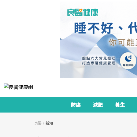
防癌
減肥
養生
良醫
新知