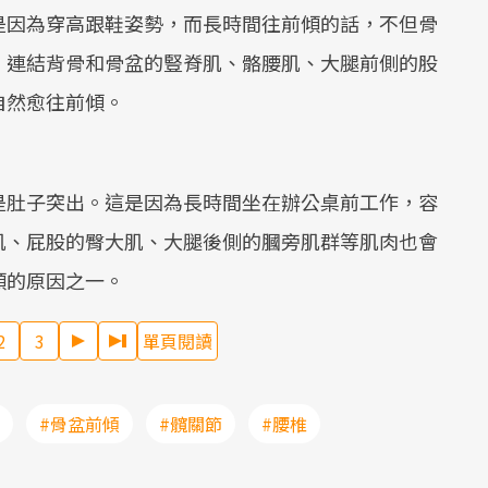
Mute
是因為穿高跟鞋姿勢，而長時間往前傾的話，不但骨
，連結背骨和骨盆的豎脊肌、骼腰肌、大腿前側的股
自然愈往前傾。
是肚子突出。這是因為長時間坐在辦公桌前工作，容
肌、屁股的臀大肌、大腿後側的膕旁肌群等肌肉也會
傾的原因之一。
2
3
單頁閱讀
#骨盆前傾
#髖關節
#腰椎