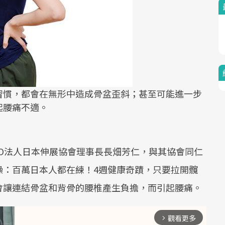
習慣，都會在無形中造成骨盆歪斜；甚至可能進一步
起腰痛不適。
O法人日本伸展協會理事長長畑芳仁，與其協會同仁
操：百萬日本人都在練！4週健康奇蹟，只要拉開髖
會讓連結骨盆和背骨的腰椎產生負擔，而引起腰痛。
觀看更多
arrow_forward_ios