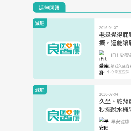
延伸閱讀
減肥
2016-04-07
老是覺得屁
擴，還能讓
iFit 愛瘦
睡覺正躺或​久坐容
頭，小心骨盆歪斜
減肥
2016-07-04
久坐、駝背
秒擺脫水桶
早安健康 