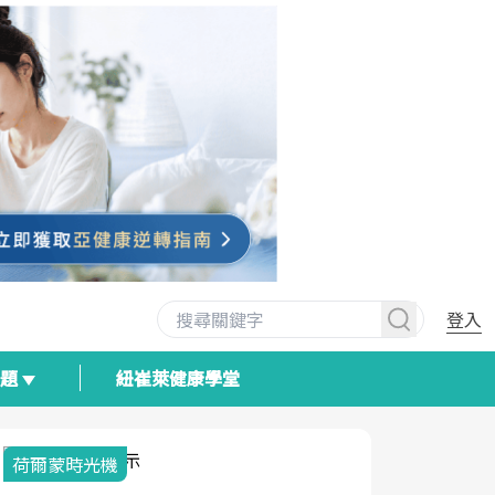
登入
專題
紐崔萊健康學堂
荷爾蒙時光機
2025健檢