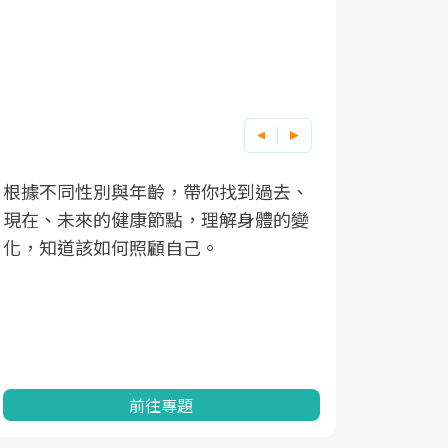
根據不同性別與年齡，帶你找到過去、
因應超高齡
現在、未來的健康節點，理解身體的變
「2025
化，知道該如何照顧自己。
康促進為目
民眾健康的
查、數據分
一起成為台
前往專題