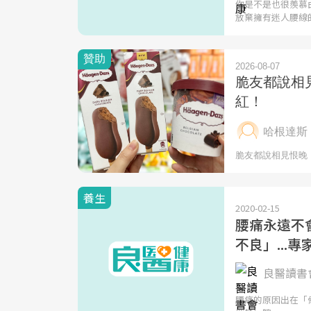
你是不是也很羨慕
放棄擁有迷人腰線
養生
2020-02-15
腰痛永遠不
不良」...
良醫讀書會
腰痛的原因出在「