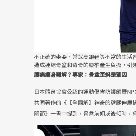
不正確的坐姿、常踩高跟鞋等不當的生活
造成連結骨盆和背骨的腰椎產生負擔，引
腰痛纏身難解？專家：骨盆歪斜是肇因
日本體育協會公認的運動傷害防護師暨NP
共同著作的《【全圖解】神奇的劈腿伸展
關節》一書中提到，骨盆前傾或後傾時，