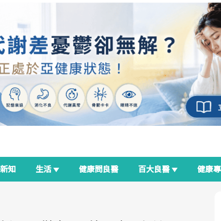
新知
生活
健康問良醫
百大良醫
健康
良醫生活祭
我與健康韌性的距離