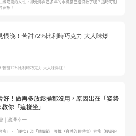
曲線窈窕的女性，卻覺得自己多年的水桶腰已經沒救了呢？這時可別
的夢想！
會好！做再多放鬆操都沒用，原因出在「姿勢
專家教你「這樣坐」
 | 瀧澤幸一
骨盆」、「腰椎」及「髖關節」腰椎（身體的頂樑柱）骨盆（腰部的