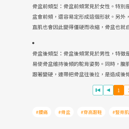
骨盆前傾型：骨盆前傾常見於女性。特別
盆會前傾，還容易定形成這個形狀。另外
直肌也會因此變得僵硬而收縮，骨盆也就
骨盆後傾型：骨盆後傾常見於男性，特徵
易使骨盆維持後傾的駝背姿勢。同時，腹
跟著變硬，連帶把骨盆往後拉，是造成後
1
#腰痛
#骨盆
#穿高跟鞋
#豎脊肌