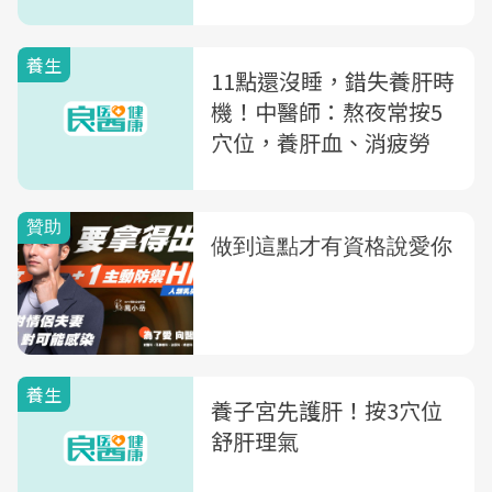
養生
11點還沒睡，錯失養肝時
機！中醫師：熬夜常按5
穴位，養肝血、消疲勞
養生
養子宮先護肝！按3穴位
舒肝理氣