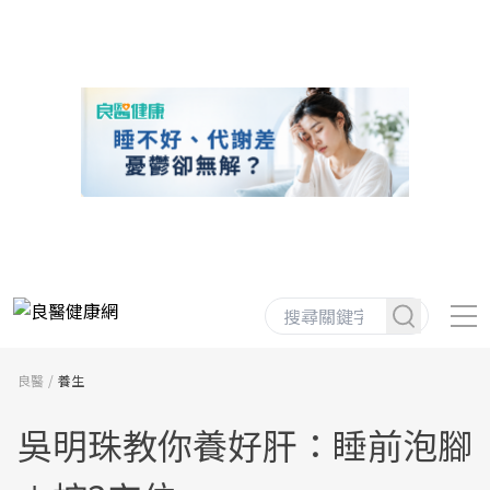
良醫
養生
吳明珠教你養好肝：睡前泡腳