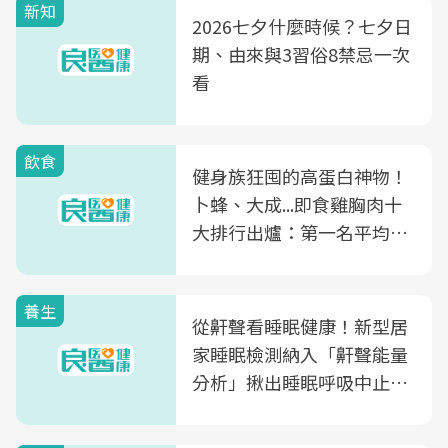
新知
2026七夕什麼時候？七夕日
期、由來與3習俗8禁忌一次
看
飲食
健身族狂囤的高蛋白神物！
卜蜂、大成...即食雞胸肉十
大排行出爐：第一名平均一
片不到50元
養生
從鼾聲看睡眠健康！新型居
家睡眠檢測納入「鼾聲能量
分析」揪出睡眠呼吸中止症
風險