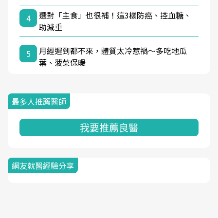
選對「主食」也很補！這3樣防癌、控血糖、
4
助減重
月經遲到都不來，體質太冷惹禍〜多吃地瓜
5
葉、菠菜保暖
最多人推薦醫師
我要推薦良醫
網友就醫經驗分享