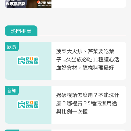
熱門推薦
飲食
菠菜大火炒、芹菜要吃葉
子....久坐族必吃11種護心活
血好食材，這樣料理最好
新知
過碳酸鈉怎麼用？不能洗什
麼？哪裡買？5種清潔用途
與比例一次懂