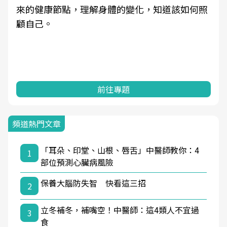
來的健康節點，理解身體的變化，知道該如何照
顧自己。
前往專題
頻道熱門文章
「耳朵、印堂、山根、唇舌」中醫師教你：4
1
部位預測心臟病風險
保養大腦防失智 快看這三招
2
立冬補冬，補嘴空！中醫師：這4類人不宜過
3
食