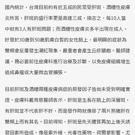
國內統計，台灣目前約有近五成的民眾受肝斑、酒糟性皮膚
炎所苦，肝斑的盛行率更是高達三成，換言之，每10人當
中就有3人有肝斑問題；而酒糟性皮膚炎多半出現在成人，
好發於30歲到50歲肌膚白皙的女性臉上，最明顯的症狀為
雙頰會反覆發生潮紅現象，嚴重者會產生丘疹膿皰。醫師建
議，務必要前往皮膚科進行治療及診斷，以免皮膚組織增生
造成鼻瘤或大量微血管擴張。
目前肝斑及酒糟兩種皮膚病症的原發因子皆尚未受到明確實
證。皮膚科戴育慈醫師表示，肝斑是生長在臉上的深層斑，
有肝斑並不代表肝不好，而是發作時就像掛了兩片熟豬肝在
雙頰上而有其名。目前得知，肝斑是先天體質再加上後天誘
發因素所造成，像是紫外線、光毒性藥物、荷爾蒙影響，尤