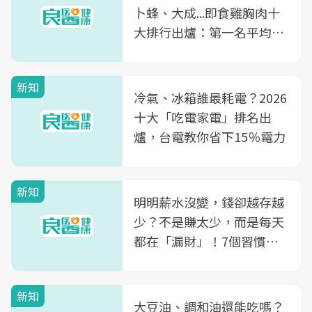
卜蜂、大成...即食雞胸肉十
大排行出爐：第一名平均一
片不到50元
新知
冷氣、冰箱誰最耗電？2026
十大「吃電家電」排名出
爐，台電教你省下15％電力
新知
明明薪水沒變，錢卻越存越
少？不是賺太少，而是每天
都在「漏財」！7個習慣一
次看
新知
大豆油、調和油還能吃嗎？