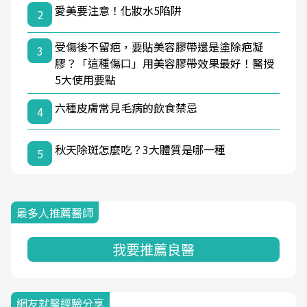
愛美要注意！化妝水5陷阱
2
受傷後不留疤，要貼美容膠帶還是塗除疤凝
3
膠？「這種傷口」用美容膠帶效果最好！醫授
5大使用要點
六種皮膚常見毛病的飲食禁忌
4
秋天除斑怎麼吃？3大體質是哪一種
5
最多人推薦醫師
我要推薦良醫
網友就醫經驗分享