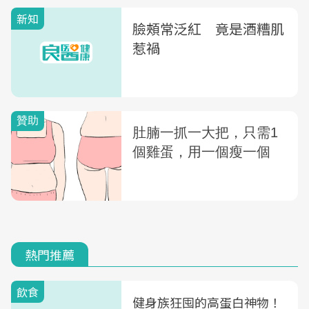
新知
臉頰常泛紅 竟是酒糟肌
惹禍
熱門推薦
飲食
健身族狂囤的高蛋白神物！