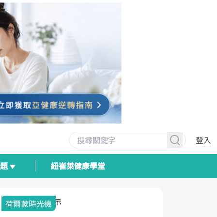
登入
專題
紐崔萊健康學堂
荷爾蒙時光機
2025健檢