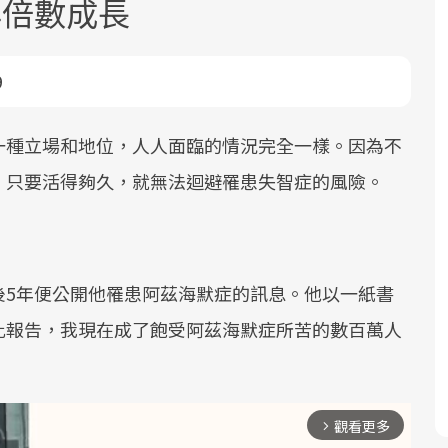
年倍數成長
9
一種立場和地位，人人面臨的情況完全一樣。因為不
，只要活得夠久，就無法迴避罹患失智症的風險。
面對超高齡社會的浪潮，台灣正在快速
2025年，就到良醫生活祭體驗「一站式
良醫健康網從「換季的身體變化」出
邁向「健康照護」的新時代。隨著國家
健康新生活」，從講座、體驗到運動，
發，透過醫學觀點與日常感受的對話，
政策如「健康台灣推動委員會」與「長
全面啟動你的健康革命！
建立對亞健康的認知，進而引導實際的
照3.0」的推進，「預防醫學」已成全民
改善行動。
後5年便公開他罹患阿茲海默症的訊息。他以一紙書
關注的核心議題。然而，健檢不只是醫
此報告，我現在成了飽受阿茲海默症所苦的數百萬人
療院所的服務，更是民眾了解自身健康
狀況、啟動健康管理的重要起點。
前往專題
前往專題
前往專題
觀看更多
arrow_forward_ios