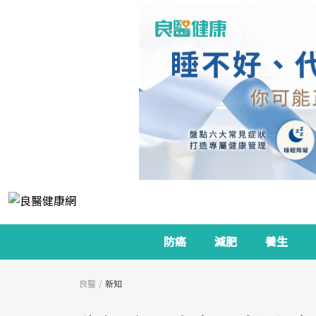
防癌
減肥
養生
良醫
新知