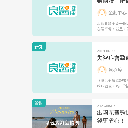
樂閱讀／配
企劃中心
照顧者請不要一個
心理準備，並且，
新知
2014-06-22
失智症會致
陳承璋
（優活健康網記者
球12國家，約6千