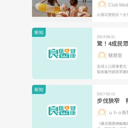
新知
2014-06-21
驚！4成民
駱慧雯
全球人口逐漸老化
智症雖然是民眾最
新知
2017-02-12
步伐狹窄 罹
ｕｈｏ新
（優活健康網編輯