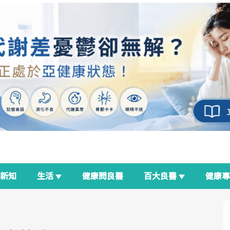
新知
生活
健康問良醫
百大良醫
健康
良醫生活祭
我與健康韌性的距離