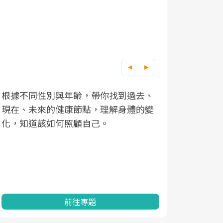
根據不同性別與年齡，帶你找到過去、
因應超高齡
現在、未來的健康節點，理解身體的變
「2025
化，知道該如何照顧自己。
康促進為目
民眾健康的
查、數據分
一起成為台
前往專題