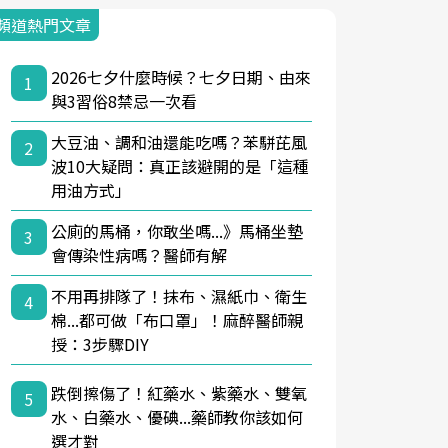
頻道熱門文章
2026七夕什麼時候？七夕日期、由來
1
與3習俗8禁忌一次看
大豆油、調和油還能吃嗎？苯駢芘風
2
波10大疑問：真正該避開的是「這種
用油方式」
公廁的馬桶，你敢坐嗎...》馬桶坐墊
3
會傳染性病嗎？醫師有解
不用再排隊了！抹布、濕紙巾、衛生
4
棉...都可做「布口罩」！麻醉醫師親
授：3步驟DIY
跌倒擦傷了！紅藥水、紫藥水、雙氧
5
水、白藥水、優碘...藥師教你該如何
選才對