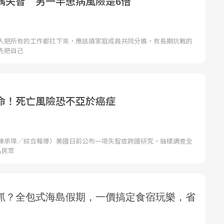
偶失智 另一半患病風險是6倍
人把所有的工作都扛下來，應該請家庭成員共同分擔，有長期抗戰的
先把自己
命！死亡風險恐不亞於癌症
陳承璋／綜合報導）美國日前公布一項失智症跨國研究，抽樣調查全
名民眾