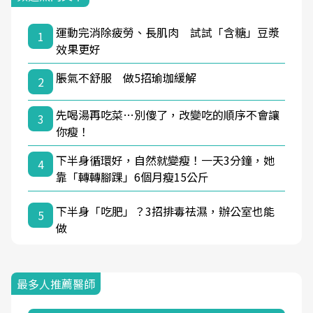
運動完消除疲勞、長肌肉 試試「含糖」豆漿
1
效果更好
脹氣不舒服 做5招瑜珈緩解
2
先喝湯再吃菜…別傻了，改變吃的順序不會讓
3
你瘦！
下半身循環好，自然就變瘦！一天3分鐘，她
4
靠「轉轉腳踝」6個月瘦15公斤
下半身「吃肥」？3招排毒祛濕，辦公室也能
5
做
最多人推薦醫師