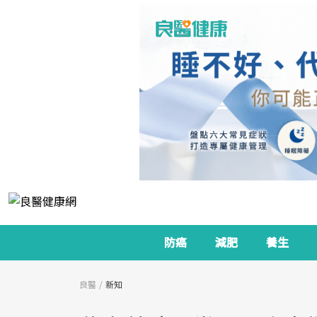
防癌
減肥
養生
良醫
新知