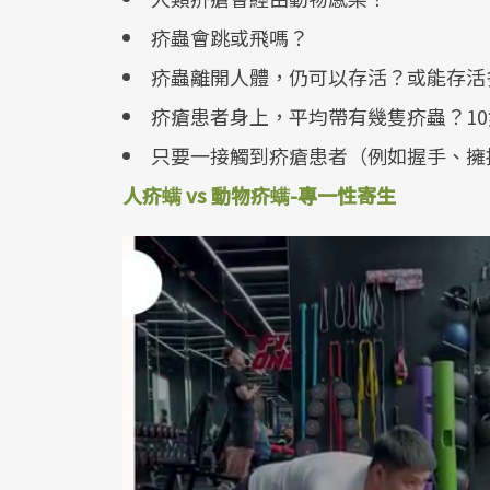
疥蟲會跳或飛嗎？
疥蟲離開人體，仍可以存活？或能存活
疥瘡患者身上，平均帶有幾隻疥蟲？10隻，
只要一接觸到疥瘡患者（例如握手、擁
人疥螨 vs 動物疥螨-專一性寄生