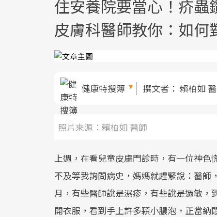
住安養院要當心！疥蟲鑽
皮膚科醫師教你：如何
健康特搜簿
撰文者：
賴柏如 
照片來源：賴柏如 醫師
上週，在看兒童皮膚門診時，有一位神色
不及等我詢問病史，媽媽就趕緊說：醫師
月，有些醫師說是濕疹，有些說是過敏，
開衣服，看到手上許多顆小膿泡，正當納