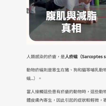
人類感染的疥瘡，是
人疥螨（Sarcoptes sca
動物疥螨則是寄生在豬、狗和貓等哺乳動
螨...）。
當人接觸這些患有疥瘡的動物時，這些動
體皮膚內寄生，因此引起的症狀較輕微，