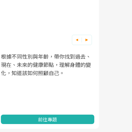
根據不同性別與年齡，帶你找到過去、
因應超高齡
現在、未來的健康節點，理解身體的變
「2025
化，知道該如何照顧自己。
康促進為目
民眾健康的
查、數據分
一起成為台
前往專題