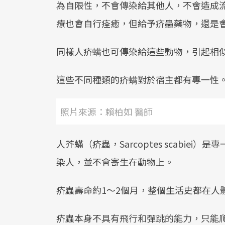
為自限性，不會傳染給其他人，不會造成
療也會自行痊癒，但給予疥蟲藥物，還是
同樣人疥螨也可傳染給這些動物，引起相
這些不同種類的疥螨對於宿主都有專一性
照片來源：賴柏如 醫師
人芥蟎（疥蟲，Sarcoptes scabiei）是專一
染人，並不會寄生在動物上。
疥蟲壽命約1～2個月，整個生活史都在人
疥蟲本身不具有飛行和彈跳的能力，只能爬