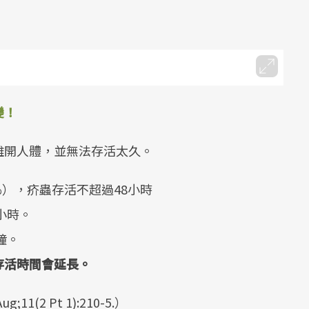
變！
離開人體，並無法存活太久。
%），疥蟲存活不超過48小時
小時。
鐘。
存活時間會延長。
;11(2 Pt 1):210-5.）