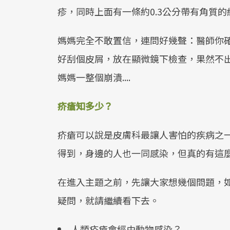
疹，同時上面有一條約0.3公分帶有角質
媽媽完全不敢置信，連問好幾聲：醫師你
好刮個皮屑，放在顯微鏡下檢查，果然不
媽媽一整個崩潰....
疥瘡知多少？
疥瘡可以說是皮膚科最讓人害怕的疾病之
得到，身邊的人也一同感染，但真的有這
在進入主題之前，先讓大家想幾個問題，
疑問，就請繼續看下去。
人類疥瘡會經由動物感染？