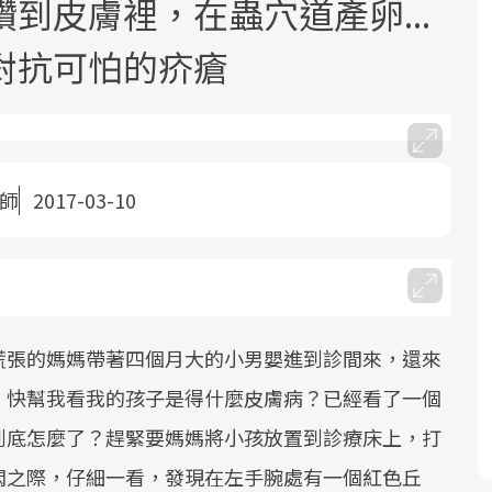
到皮膚裡，在蟲穴道產卵...
對抗可怕的疥瘡
醫師
2017-03-10
面對超高齡社會的浪潮，台灣正在快速
2025年，就到良醫生活祭體驗「一站式
良醫健康網從「換季的身體變化」出
邁向「健康照護」的新時代。隨著國家
健康新生活」，從講座、體驗到運動，
發，透過醫學觀點與日常感受的對話，
政策如「健康台灣推動委員會」與「長
全面啟動你的健康革命！
建立對亞健康的認知，進而引導實際的
照3.0」的推進，「預防醫學」已成全民
改善行動。
關注的核心議題。然而，健檢不只是醫
慌張的媽媽帶著四個月大的小男嬰進到診間來，還來
療院所的服務，更是民眾了解自身健康
狀況、啟動健康管理的重要起點。
，快幫我看我的孩子是得什麼皮膚病？已經看了一個
到底怎麼了？趕緊要媽媽將小孩放置到診療床上，打
前往專題
前往專題
前往專題
悶之際，仔細一看，發現在左手腕處有一個紅色丘