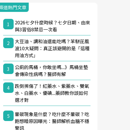
頻道熱門文章
2026七夕什麼時候？七夕日期、由來
1
與3習俗8禁忌一次看
大豆油、調和油還能吃嗎？苯駢芘風
2
波10大疑問：真正該避開的是「這種
用油方式」
公廁的馬桶，你敢坐嗎...》馬桶坐墊
3
會傳染性病嗎？醫師有解
跌倒擦傷了！紅藥水、紫藥水、雙氧
4
水、白藥水、優碘...藥師教你該如何
選才對
暈碳現象是什麼？吃什麼不暈碳？吃
5
飽想睡原因曝光：醫師解析血糖不穩
警訊