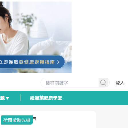
登入
專題
紐崔萊健康學堂
荷爾蒙時光機
2025健檢