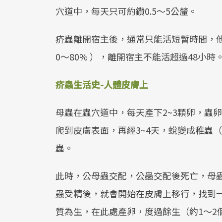
穴道中，每天只可約鑽0.5～5公釐。
疥蟲離開宿主後，通常只能活短暫時間，他
0～80% ），離開宿主不能活超過48小時
疥蟲生活史-人體皮膚上
母蟲在蟲穴道中，每天產下2~3顆卵，蟲卵經
爬到皮膚表面，再經3~4天，蛻變成稚蟲（
蟲。
此時，公母蟲交配，公蟲交配後死亡，母
蟲受精後，就會開始在皮膚上移行，找到
質為生，在此處產卵，度過餘生（約1～2