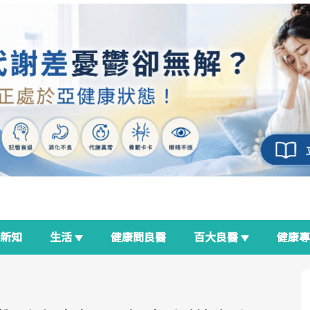
新知
生活
健康問良醫
百大良醫
健康
良醫生活祭
我與健康韌性的距離