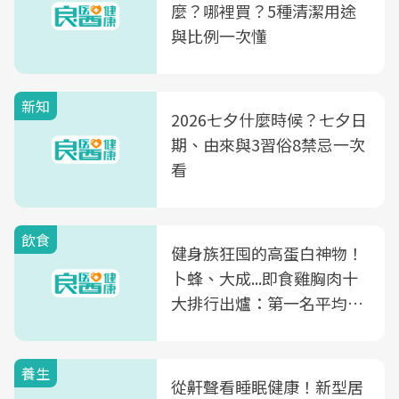
麼？哪裡買？5種清潔用途
與比例一次懂
新知
2026七夕什麼時候？七夕日
期、由來與3習俗8禁忌一次
看
飲食
健身族狂囤的高蛋白神物！
卜蜂、大成...即食雞胸肉十
大排行出爐：第一名平均一
片不到50元
養生
從鼾聲看睡眠健康！新型居