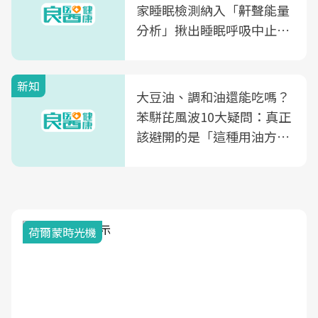
家睡眠檢測納入「鼾聲能量
分析」揪出睡眠呼吸中止症
風險
新知
大豆油、調和油還能吃嗎？
苯駢芘風波10大疑問：真正
該避開的是「這種用油方
式」
荷爾蒙時光機