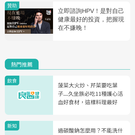
熱門推薦
飲食
菠菜大火炒、芹菜要吃葉
子....久坐族必吃11種護心活
血好食材，這樣料理最好
新知
過碳酸鈉怎麼用？不能洗什