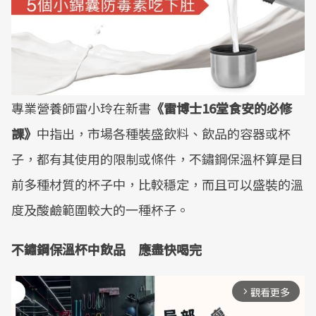
專業營養師雷小玲在新書
《雷博士16堂食安的必修
課》
中指出，市場各種裝盛飲料、飲品的容器或杯
子，都有其使用的限制或條件，不鏽鋼保溫杯算是目
前多種材質的杯子中，比較穩定，而且可以盛裝的溫
度及酸鹼範圍較大的一種杯子。
不鏽鋼保溫杯中飲品 應盡快喝完
觀看更多
arrow_forward_ios