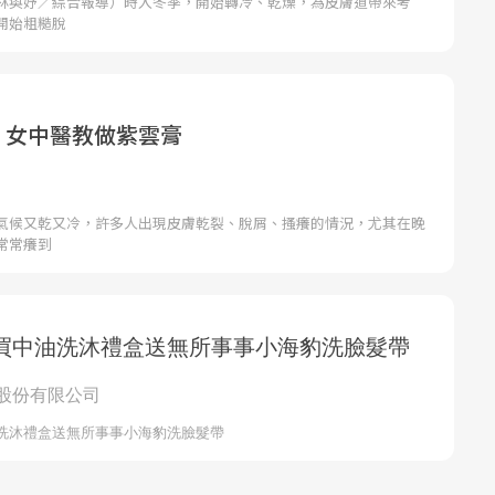
林奐妤／綜合報導）時入冬季，開始轉冷、乾燥，為皮膚道帶來考
開始粗糙脫
t！女中醫教做紫雲膏
氣候又乾又冷，許多人出現皮膚乾裂、脫屑、搔癢的情況，尤其在晚
常常癢到