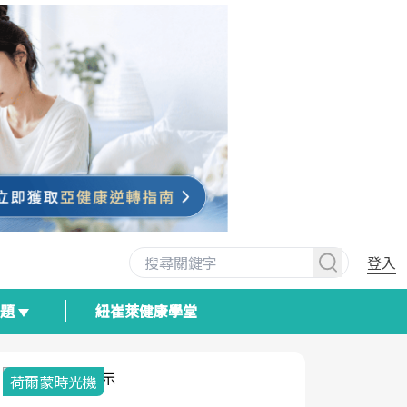
登入
專題
紐崔萊健康學堂
荷爾蒙時光機
2025健檢