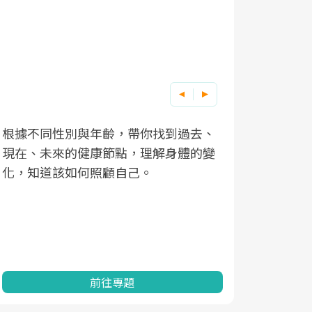
根據不同性別與年齡，帶你找到過去、
因應超高齡
現在、未來的健康節點，理解身體的變
「2025
化，知道該如何照顧自己。
康促進為目
民眾健康的
查、數據分
一起成為台
前往專題