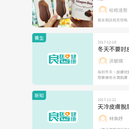
養生
2017-12-18
冬天不要討
洪毓琪
每到冬天，皮膚就
想要擁有水潤肌膚
新知
2017-12-22
天冷皮膚脫
林奐妤