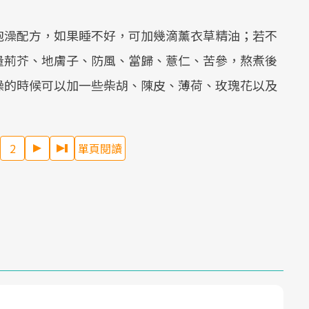
泡澡配方，如果睡不好，可加幾滴薰衣草精油；若不
量荊芥、地膚子、防風、當歸、薏仁、苦參，熬煮後
澡的時候可以加一些柴胡、陳皮、薄荷、玫瑰花以及
2
單頁閱讀