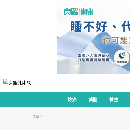
防癌
減肥
養生
良醫