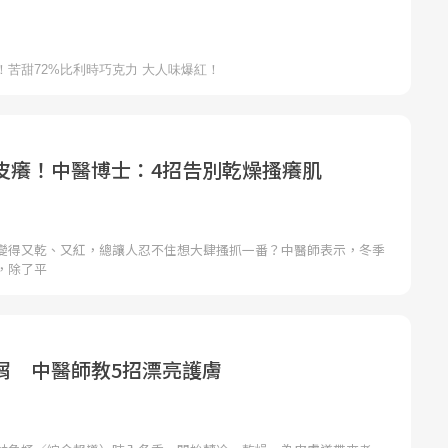
皮癢！中醫博士：4招告別乾燥搔癢肌
變得又乾、又紅，總讓人忍不住想大肆搔抓一番？中醫師表示，冬季
，除了平
屑 中醫師教5招漂亮護膚