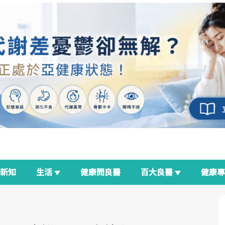
新知
生活
健康問良醫
百大良醫
健康
良醫生活祭
我與健康韌性的距離