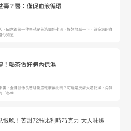
益壽？醫：僅促血液循環
天，回家後第一件事就是先洗個熱水澡，好好放鬆一下，讓疲憊的身
但你知道
停！喝茶做好體內保濕
來襲，全身就像長著跳蚤般乾癢無比嗎？可能是皮膚太過乾燥，角質
的「冬季