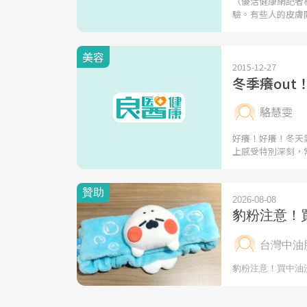
（優活健康網記者
驗。有些人的皮膚
美容
2015-12-27
冬季癢ou
駱慧雯
好癢！好癢！冬天
上感受特別深刻，