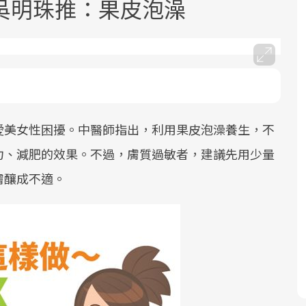
吳明珠推：果皮泡澡
愛美女性困擾。中醫師指出，利用果皮泡澡養生，不
面對超高齡社會的浪潮，台灣正在快速
2025年，就到良醫生活祭體驗「一站式
良醫健康網從「換季的身體變化」出
邁向「健康照護」的新時代。隨著國家
健康新生活」，從講座、體驗到運動，
發，透過醫學觀點與日常感受的對話，
力、減肥的效果。不過，膚質過敏者，建議先用少量
政策如「健康台灣推動委員會」與「長
全面啟動你的健康革命！
建立對亞健康的認知，進而引導實際的
膚釀成不適。
照3.0」的推進，「預防醫學」已成全民
改善行動。
關注的核心議題。然而，健檢不只是醫
療院所的服務，更是民眾了解自身健康
狀況、啟動健康管理的重要起點。
前往專題
前往專題
前往專題