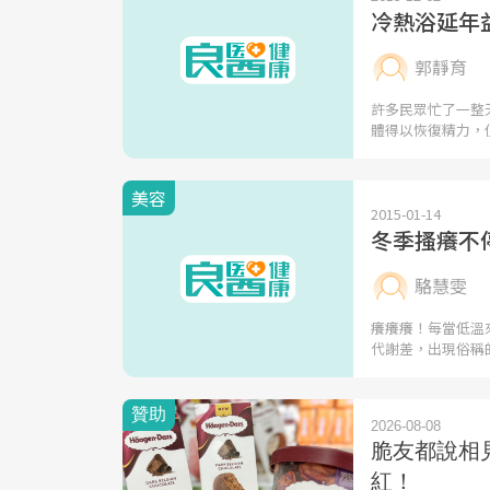
冷熱浴延年
郭靜育
許多民眾忙了一整
體得以恢復精力，
美容
2015-01-14
冬季搔癢不
駱慧雯
癢癢癢！每當低溫
代謝差，出現俗稱