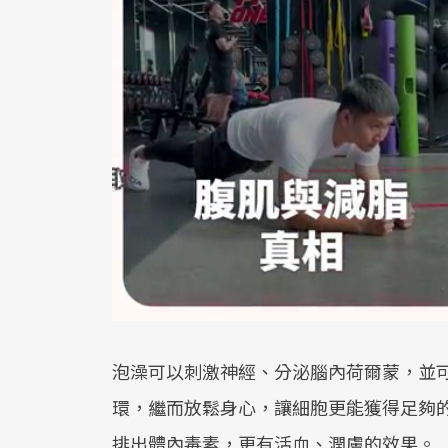
泡澡可以刺激神經、分泌腦內荷爾蒙，並
環，繼而放鬆身心，讓細胞更能獲得足夠
排出體內毒素，更有活血、潤膚的效果。