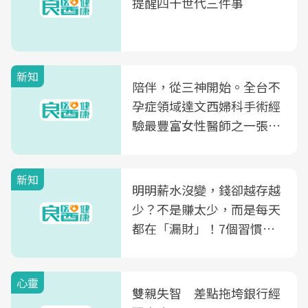
提醒四十世代三件事
新知
陪伴，從三神開始。全台不
孕症領域達文西婦科手術經
驗最豐富女性醫師之一張永
玲領軍，打造全台首創「生
殖銀行概念形象館」，攜手
新知
光田醫院建構360度女性健
明明薪水沒變，錢卻越存越
康照護生態圈
少？不是賺太少，而是每天
都在「漏財」！7個習慣一
次看
心靈
雙親失智 差點拖垮銀行經