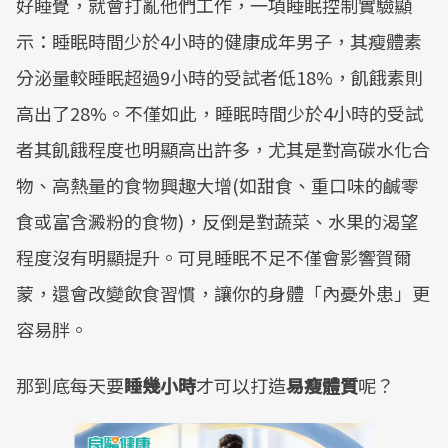
好睡覺，就會打亂他們工作，一項睡眠控制實驗顯
示：睡眠時間少於4小時的健康成年男子，其瘦體素
分泌量較睡眠超過9小時的受試者低18%，飢餓素則
高出了28%。不僅如此，睡眠時間少於4小時的受試
者其飢餓程度也明顯高出許多，尤其是對高碳水化合
物、高熱量的食物興趣大增(如甜食、重口味的鹹零
食或富含澱粉的食物)，反倒是對蔬菜、水果的渴望
程度沒有明顯提升。可見睡眠不足不僅會影響賀爾
蒙，還會改變飲食習慣，讓你的身體「內憂外患」更
容易胖。
那到底每天要
睡幾小時
才可以打造
易瘦體質
呢？