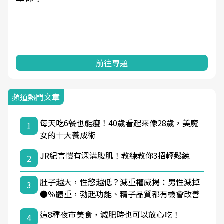
前往專題
頻道熱門文章
每天吃6餐也能瘦！40歲看起來像28歲，美魔
1
女的十大養成術
JR紀言愷有深溝腹肌！教練教你3招輕鬆練
2
肚子越大，性慾越低？減重權威揭：男性減掉
3
●％體重，勃起功能、精子品質都有機會改善
這8種夜市美食，減肥時也可以放心吃！
4