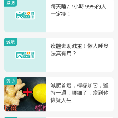
減肥
每天睡7.7小時 99%的人
一定瘦！
減肥
瘦體素助減重！懶人睡覺
法真有用？