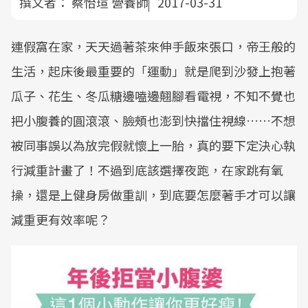
撰文者：
蔡怡瑄 營養師
2017-03-31
連假窩在家，天天過著茶來伸手飯來張口，帝王般的
生活，起床後最重要的「運動」就是爬到沙發上抱著
瓜子、花生、冬瓜糖邊嗑邊翹腳看電視，不知不覺也
把小腹養的圓滾滾、臉頰也澎到快擋住視線……不想
被同事誤以為放完假就懷上一胎，真的要下定決心執
行減重計畫了！不過到底該選擇夜跑，在家跳有氧
操，還是上健身房做重訓，到底要怎麼著手才可以讓
減重更有效率呢？