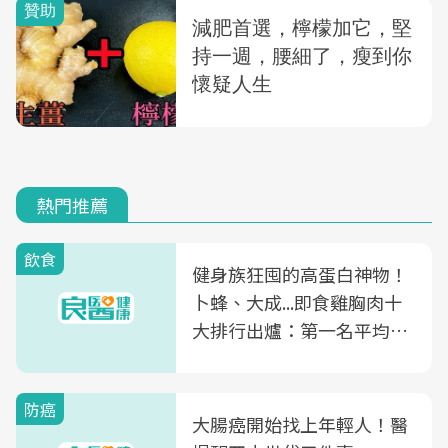
熱門推薦
飲食
健身族狂囤的高蛋白神物！
卜蜂、大成...即食雞胸肉十
大排行出爐：第一名平均一
片不到50元
防癌
大腸癌開始找上年輕人！醫