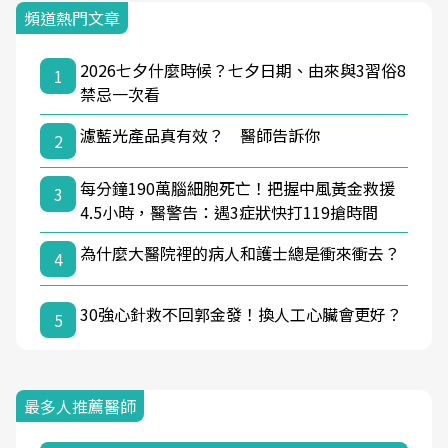
頻道熱門文章
2026七夕什麼時候？七夕日期、由來與3習俗8
1
禁忌一次看
濾藍光產品真有效？ 醫師告訴你
2
每分鐘190萬腦細胞死亡！把握中風黃金救援
3
4.5小時，醫警告：遇3症狀快打119搶時間
為什麼大醫院裡的病人和護士總是衝來衝去？
4
30強心針救不回郭金發！換人工心臟會更好？
5
最多人推薦醫師