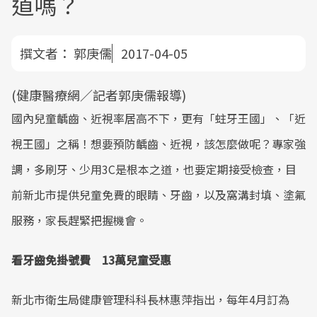
道嗎？
撰文者：
郭庚儒
2017-04-05
(健康醫療網／記者郭庚儒報導)
國內兒童齲齒、近視率居高不下，更有「蛀牙王國」、「近
視王國」之稱！想要預防齲齒、近視，該怎麼做呢？專家強
調，多刷牙、少用3C是根本之道，也要定期接受檢查，目
前新北市提供兒童免費的眼睛、牙齒，以及窩溝封填、塗氟
服務，家長趕緊把握機會。
看牙齒免掛號費 13萬兒童受惠
新北市衛生局健康管理科科長林惠萍指出，每年4月訂為