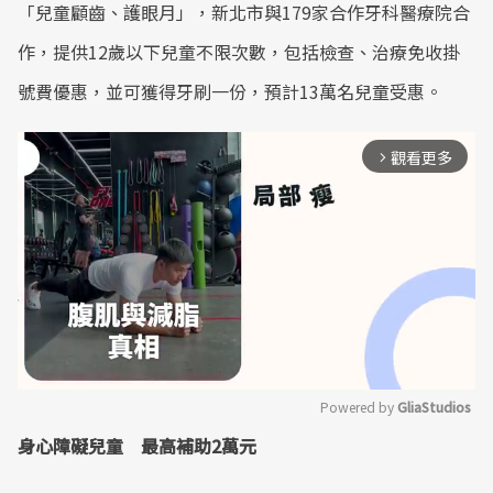
「兒童顧齒、護眼月」，新北市與179家合作牙科醫療院合
作，提供12歲以下兒童不限次數，包括檢查、治療免收掛
號費優惠，並可獲得牙刷一份，預計13萬名兒童受惠。
觀看更多
arrow_forward_ios
Powered by 
GliaStudios
身心障礙兒童 最高補助2萬元
Mute