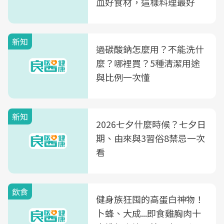
血好食材，這樣料理最好
新知
過碳酸鈉怎麼用？不能洗什
麼？哪裡買？5種清潔用途
與比例一次懂
新知
2026七夕什麼時候？七夕日
期、由來與3習俗8禁忌一次
看
飲食
健身族狂囤的高蛋白神物！
卜蜂、大成...即食雞胸肉十