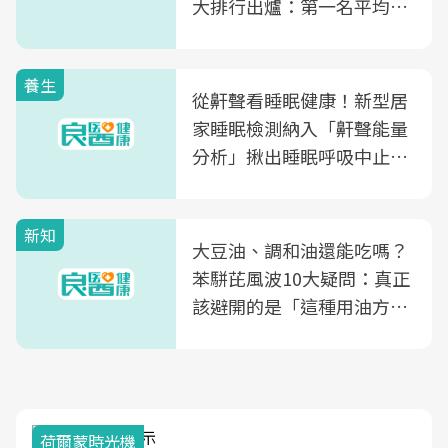
大排行出爐：第一名平均一
片不到50元
養生
從鼾聲看睡眠健康！新型居
家睡眠檢測納入「鼾聲能量
分析」揪出睡眠呼吸中止症
風險
新知
大豆油、調和油還能吃嗎？
苯駢芘風波10大疑問：真正
該避開的是「這種用油方
式」
荷爾蒙時光機