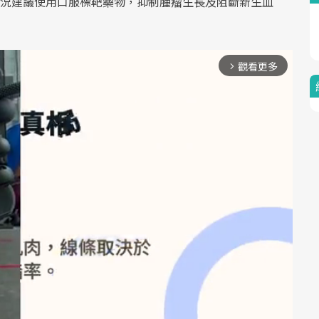
況建議使用口服標靶藥物，抑制腫瘤生長及阻斷新生血
觀看更多
arrow_forward_ios