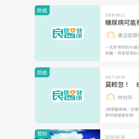
防癌
2018-09-11
糖尿病可能
優活健康
一名肝帶原的40
就醫，檢查發現肚
防癌
2017-10-20
莫輕忽！ 
林怡亭
(健康醫療網／記者
師就建議要定期