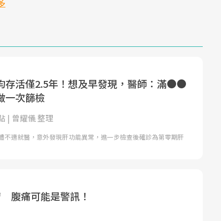
更多
均存活僅2.5年！想及早發現，醫師：滿●●
做一次篩檢
 | 曾耀儀 整理
身體不適就醫，意外發現肝功能異常，進一步檢查後確診為第零期肝
瘤 腹痛可能是警訊！