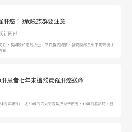
罹肝癌！3危險族群要注意
網新聞部
歲男性，長期疏於追蹤檢查，某日腹痛頻繁、發現腹部長出不明硬塊才
內有
B肝患者七年未追蹤竟罹肝癌送命
林怡亭報導) 一名50歲的張大哥是型肝炎帶原者，10年前看診時，醫