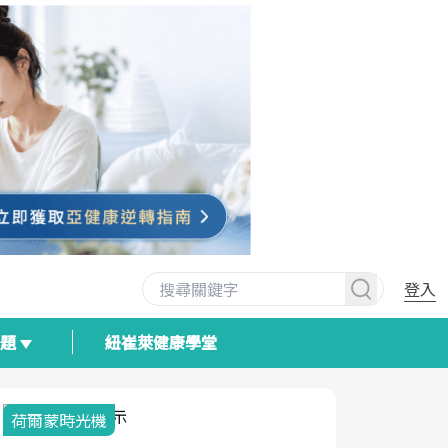
登入
專題
紐崔萊健康學堂
荷爾蒙時光機
2025健檢