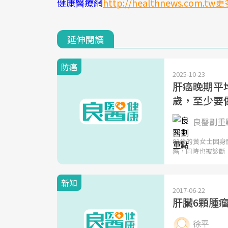
健康醫療網
http://healthnews.com.tw
延伸閱讀
防癌
2025-10-23
肝癌晚期平
歲，至少要
良醫劃重點
83歲的黃女士因
癌，同時也被診斷
新知
2017-06-22
肝臟6顆腫
徐平