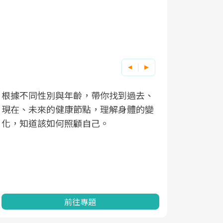
根據不同性別與年齡，帶你找到過去、
因應超高齡
現在、未來的健康節點，理解身體的變
「2025
化，知道該如何照顧自己。
康促進為目
民眾健康的
查、數據分
一起成為台
前往專題