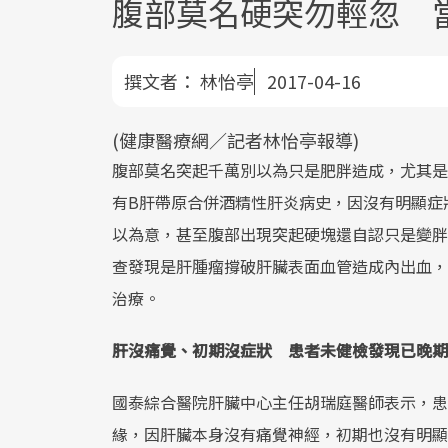
腹部莫名硬突勿輕忽 
撰文者：
林怡亭
2017-04-16
(健康醫療網／記者林怡亭報導)
腹部莫名突起千萬別以為只是肥胖造成，尤其是
有B肝帶原合併酒精性肝炎病史，因沒有明顯症
以為意，甚至腹部出現突起硬塊還自認只是變胖
查發現是肝腫瘤撐破肝臟表面血管造成內出血，
治療。
肝沒痛覺、初期沒症狀 患者未健檢發現已晚期
國泰綜合醫院肝臟中心主任胡瑞庭醫師表示，患
緣，因肝臟本身沒有痛覺神經，初期也沒有明顯