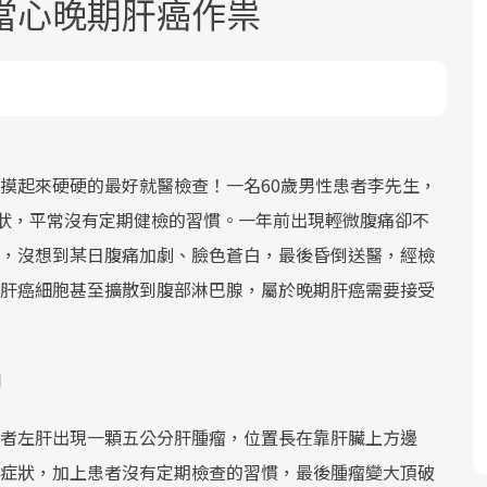
當心晚期肝癌作祟
摸起來硬硬的最好就醫檢查！一名60歲男性患者李先生，
面對超高齡社會的浪潮，台灣正在快速
2025年，就到良醫生活祭體驗「一站式
良醫健康網從「換季的身體變化」出
狀，平常沒有定期健檢的習慣。一年前出現輕微腹痛卻不
邁向「健康照護」的新時代。隨著國家
健康新生活」，從講座、體驗到運動，
發，透過醫學觀點與日常感受的對話，
，沒想到某日腹痛加劇、臉色蒼白，最後昏倒送醫，經檢
政策如「健康台灣推動委員會」與「長
全面啟動你的健康革命！
建立對亞健康的認知，進而引導實際的
肝癌細胞甚至擴散到腹部淋巴腺，屬於晚期肝癌需要接受
照3.0」的推進，「預防醫學」已成全民
改善行動。
關注的核心議題。然而，健檢不只是醫
療院所的服務，更是民眾了解自身健康
狀況、啟動健康管理的重要起點。
者左肝出現一顆五公分肝腫瘤，位置長在靠肝臟上方邊
前往專題
前往專題
前往專題
症狀，加上患者沒有定期檢查的習慣，最後腫瘤變大頂破