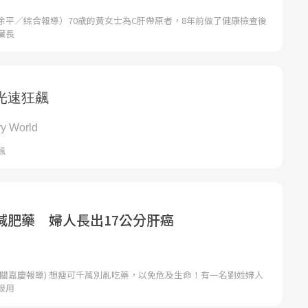
徐平／綜合報導）70歲的黃女士為C肝帶原者，8年前做了健康檢查後
臟長
減肥藥 婦人長出17公分肝癌
者關嘉慶報導) 想瘦可千萬別亂吃藥，以免危及生命！有一名劉姓婦人
服用