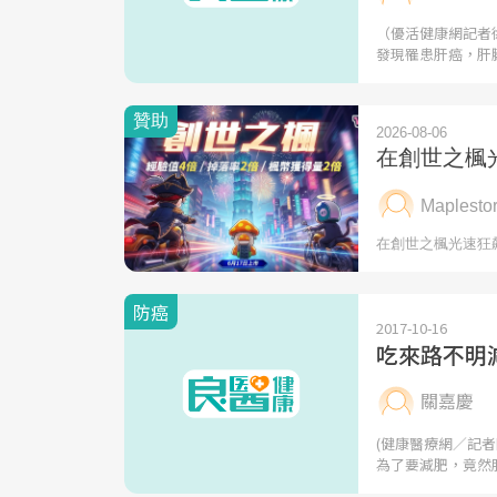
（優活健康網記者
發現罹患肝癌，肝
防癌
2017-10-16
吃來路不明
關嘉慶
(健康醫療網／記
為了要減肥，竟然