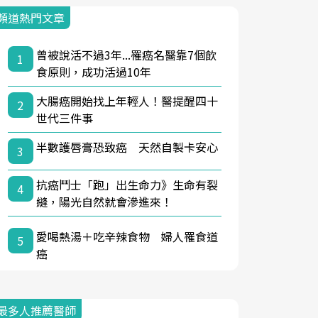
頻道熱門文章
曾被說活不過3年...罹癌名醫靠7個飲
1
食原則，成功活過10年
大腸癌開始找上年輕人！醫提醒四十
2
世代三件事
半數護唇膏恐致癌 天然自製卡安心
3
抗癌鬥士「跑」出生命力》生命有裂
4
縫，陽光自然就會滲進來！
愛喝熱湯＋吃辛辣食物 婦人罹食道
5
癌
最多人推薦醫師