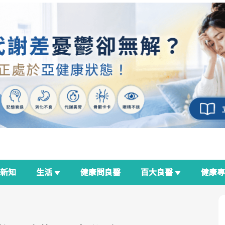
新知
生活
健康問良醫
百大良醫
健康
良醫生活祭
我與健康韌性的距離