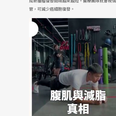
成新腫瘤復發間隔越來越短。醫療團隊就會視情
管，可減少癌細胞復發。