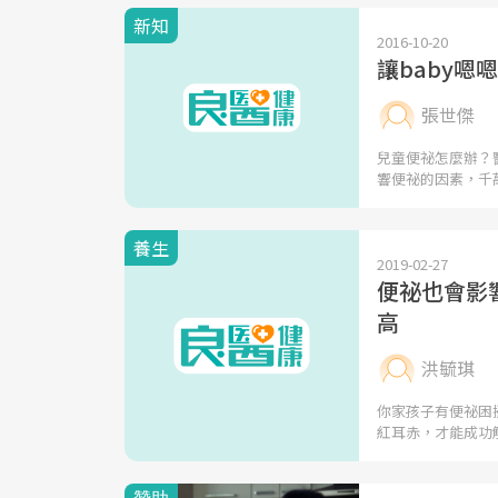
新知
2016-10-20
讓baby
張世傑
兒童便祕怎麼辦？
響便祕的因素，千
養生
2019-02-27
便祕也會影
高
洪毓琪
你家孩子有便祕困
紅耳赤，才能成功