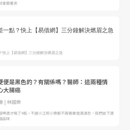
就會跟著來
便便是黑色的？有關係嗎？醫師：這兩種情
心大腸癌
 | 林國樂
箱啤酒才喝了4瓶，不過小江和小樂都不再需要借酒澆愁，我們放下酒
細品味