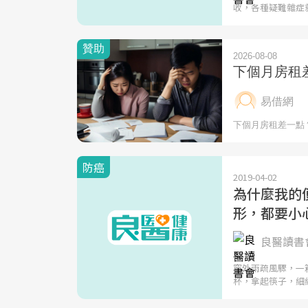
收，各種疑難雜症
防癌
2019-04-02
為什麼我的
形，都要小
良醫讀書會
窗外雨疏風驟，一
杯，拿起筷子，細