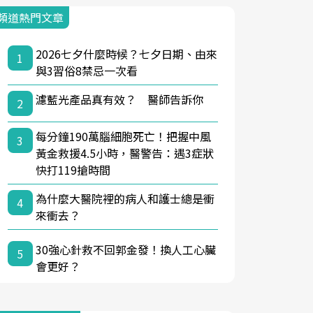
頻道熱門文章
2026七夕什麼時候？七夕日期、由來
1
與3習俗8禁忌一次看
濾藍光產品真有效？ 醫師告訴你
2
每分鐘190萬腦細胞死亡！把握中風
3
黃金救援4.5小時，醫警告：遇3症狀
快打119搶時間
為什麼大醫院裡的病人和護士總是衝
4
來衝去？
30強心針救不回郭金發！換人工心臟
5
會更好？