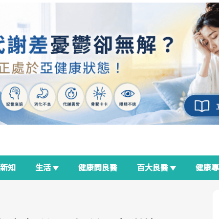
新知
生活
健康問良醫
百大良醫
健康
良醫生活祭
我與健康韌性的距離