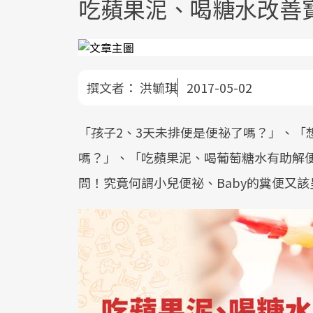
吃蘋果泥、喝糖水改善
撰文者：
洪毓琪
2017-05-02
「孩子2、3天未排便是便祕了嗎？」、「
嗎？」、「吃蘋果泥、喝葡萄糖水有助解
問！究竟何謂小兒便祕、Baby的糞便又