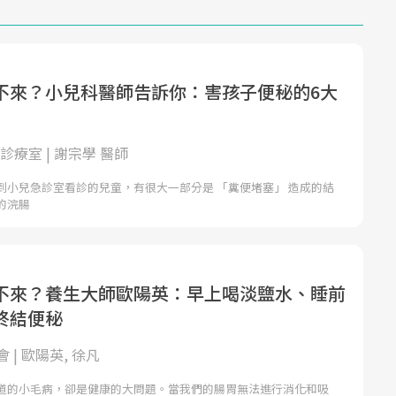
不來？小兒科醫師告訴你：害孩子便秘的6大
小兒診療室 | 謝宗學 醫師
到小兒急診室看診的兒童，有很大一部分是 「糞便堵塞」 造成的結
的浣腸
不來？養生大師歐陽英：早上喝淡鹽水、睡前
終結便秘
 | 歐陽英, 徐凡
道的小毛病，卻是健康的大問題。當我們的腸胃無法進行消化和吸