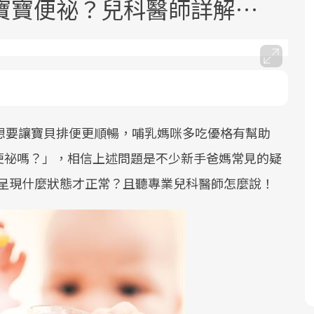
寶寶便祕？兒科醫師詳解…
想要讓寶貝排便更順暢，哺乳媽咪多吃優格有幫助
面對超高齡社會的浪潮，台灣正在快速
2025年，就到良醫生活祭體驗「一站式
良醫健康網從「換季的身體變化」出
邁向「健康照護」的新時代。隨著國家
健康新生活」，從講座、體驗到運動，
發，透過醫學觀點與日常感受的對話，
便祕嗎？」，相信上述問題是不少新手爸媽常見的疑
政策如「健康台灣推動委員會」與「長
全面啟動你的健康革命！
建立對亞健康的認知，進而引導實際的
該呈現什麼狀態才正常？且聽專業兒科醫師怎麼說！
照3.0」的推進，「預防醫學」已成全民
改善行動。
關注的核心議題。然而，健檢不只是醫
療院所的服務，更是民眾了解自身健康
狀況、啟動健康管理的重要起點。
前往專題
前往專題
前往專題