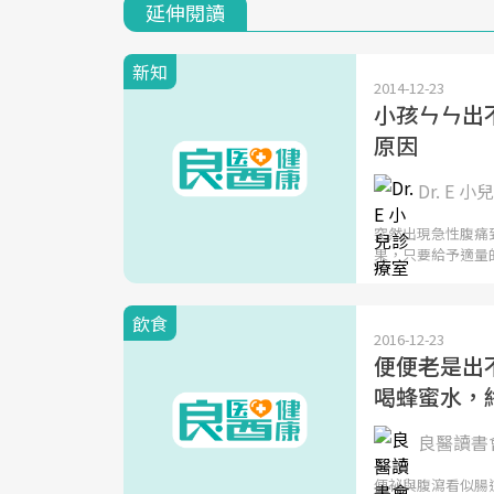
延伸閱讀
新知
2014-12-23
小孩ㄣㄣ出
原因
Dr. E 
突然出現急性腹痛
果，只要給予適量
飲食
2016-12-23
便便老是出
喝蜂蜜水，
良醫讀書會
便祕與腹瀉看似腸