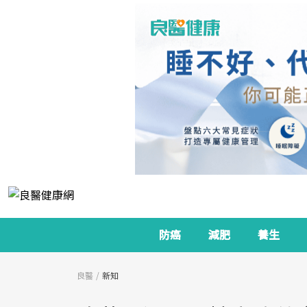
防癌
減肥
養生
良醫
新知