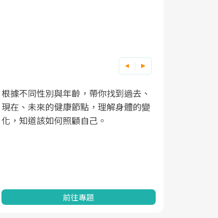
根據不同性別與年齡，帶你找到過去、
因應超高齡
現在、未來的健康節點，理解身體的變
「2025
化，知道該如何照顧自己。
康促進為目
民眾健康的
查、數據分
一起成為台
前往專題