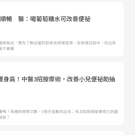
嗯嗯順暢 醫：喝葡萄糖水可改善便祕
醫師指出，應先了解幼童的飲食及排便習慣，從排便日誌中，找出影
萬不要養
響身高！中醫3招按摩術，改善小兒便祕助抽
擾嗎？每週的嗯嗯次數，5根手指數的出來；每次如廁總是要用力到面
解放？