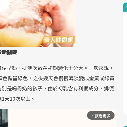
診斷關鍵
糞便型態、排泄次數在初期變化十分大。一般來說，
顏色偏墨綠色，之後幾天會慢慢轉淡變成金黃或綠黃
特別是喝母奶的孩子，由於初乳含有利便成分，排便
1天10次以上。
觀看更多
arrow_forward_ios