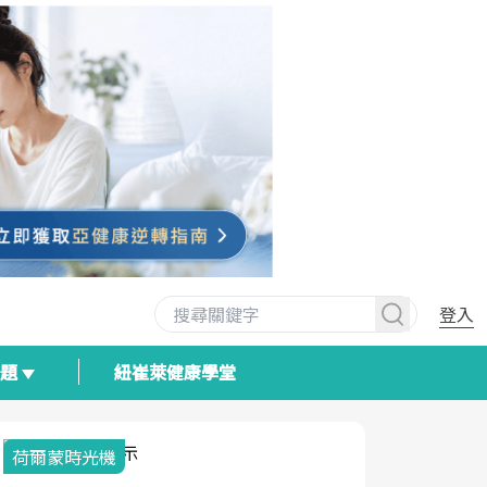
登入
專題
紐崔萊健康學堂
荷爾蒙時光機
2025健檢