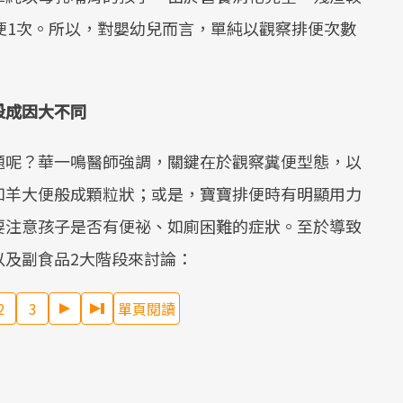
便1次。所以，對嬰幼兒而言，單純以觀察排便次數
段成因大不同
題呢？華一鳴醫師強調，關鍵在於觀察糞便型態，以
如羊大便般成顆粒狀；或是，寶寶排便時有明顯用力
要注意孩子是否有便祕、如廁困難的症狀。至於導致
以及副食品2大階段來討論：
2
3
單頁閱讀