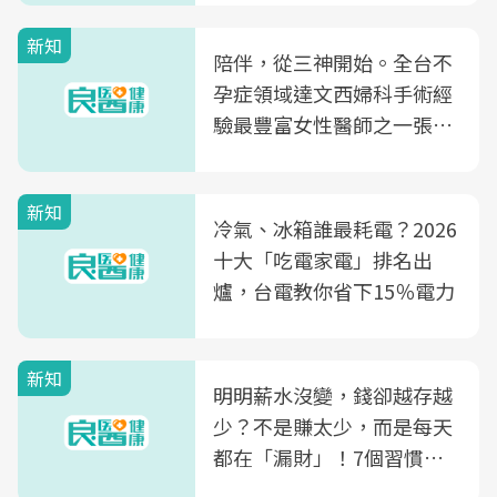
新知
陪伴，從三神開始。全台不
孕症領域達文西婦科手術經
驗最豐富女性醫師之一張永
玲領軍，打造全台首創「生
殖銀行概念形象館」，攜手
新知
光田醫院建構360度女性健
冷氣、冰箱誰最耗電？2026
康照護生態圈
十大「吃電家電」排名出
爐，台電教你省下15％電力
新知
明明薪水沒變，錢卻越存越
少？不是賺太少，而是每天
都在「漏財」！7個習慣一
次看