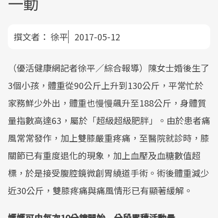
一動
撰文者：
徐平
2017-05-12
（優活健康網記者徐平／綜合報導）陳女士婚後生了
3個小孩，體重從90公斤上升到130公斤，平常忙於
家務鮮少外出，體重也慢慢飆升至188公斤，身體質
量指數高達63，屬於「超級超級肥胖」。由於患者痛
風常常發作，加上雙膝嚴重疼痛，至醫院就診時，膝
關節已有重度退化的現象，加上血壓及血糖數值超
標，於是接受腹腔鏡微創胃繞道手術。術後體重減少
近30公斤，雙膝疼痛與痛風情形已有顯著緩解。
媽媽可由每次10分鐘開始 分段累積活動量