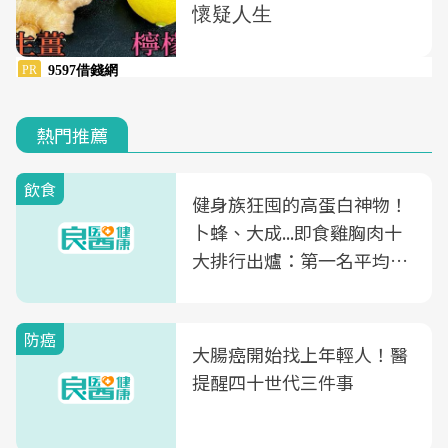
熱門推薦
飲食
健身族狂囤的高蛋白神物！
卜蜂、大成...即食雞胸肉十
大排行出爐：第一名平均一
片不到50元
防癌
大腸癌開始找上年輕人！醫
提醒四十世代三件事