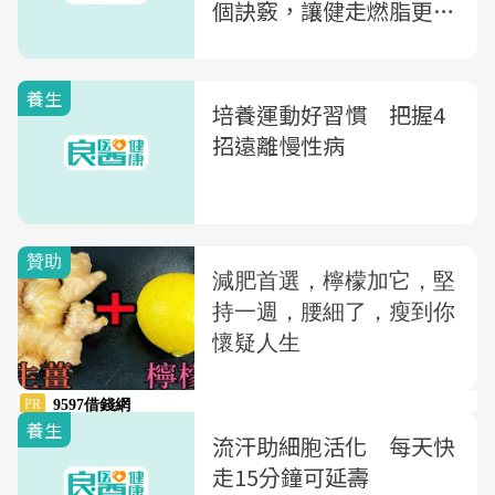
個訣竅，讓健走燃脂更有
效
養生
培養運動好習慣 把握4
招遠離慢性病
養生
流汗助細胞活化 每天快
走15分鐘可延壽