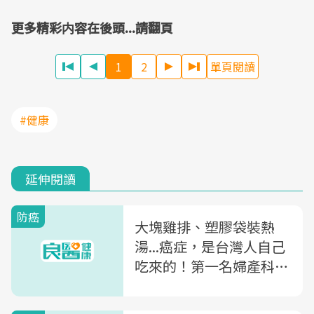
更多精彩内容在後頭...請翻頁
1
2
單頁閱讀
#健康
延伸閱讀
防癌
大塊雞排、塑膠袋裝熱
湯...癌症，是台灣人自己
吃來的！第一名婦產科醫
師：「子宮內膜癌」的6
個元凶