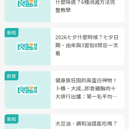
什麼味道？6種消滅方法完
整教學
新知
2026七夕什麼時候？七夕日
期、由來與3習俗8禁忌一次
看
飲食
健身族狂囤的高蛋白神物！
卜蜂、大成...即食雞胸肉十
大排行出爐：第一名平均一
片不到50元
新知
大豆油、調和油還能吃嗎？