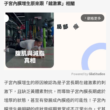
子宮內膜增生原來跟「雌激素」相關
觀看更多
arrow_forward_ios
Powered by 
GliaStudios
子宮內膜增生的原因被認為是子宮長期在雌激素的刺
Mute
激下，且缺乏黃體素對抗，而導致子宮內膜長期處於
增厚的狀態，甚至有發展成內膜癌的可能性！子宮內
膜增生最明顯的症狀是經期異常或不正常出血，尤其