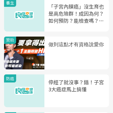
養生
「子宮內膜癌」沒生育也
是高危險群！成因為何？
如何預防？能檢查嗎？快
避開這些NG飲食
防癌
停經了就沒事？錯！子宮
3大癌症馬上搞懂