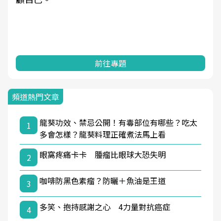
前往專題
頻道熱門文章
龍葵功效、禁忌公開！有毒部位有哪些？吃太
1
多會怎樣？龍葵料理正確煮法馬上看
眼窩疼痛卡卡 腫瘤比眼球大恐失明
2
咖啡防黑色素瘤？防曬＋魚油是王道
3
多笑、抱持感謝之心 4力量對抗癌症
4