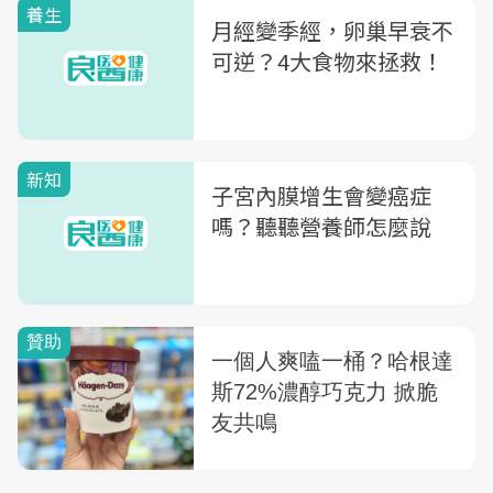
養生
月經變季經，卵巢早衰不
可逆？4大食物來拯救！
新知
子宮內膜增生會變癌症
嗎？聽聽營養師怎麼說