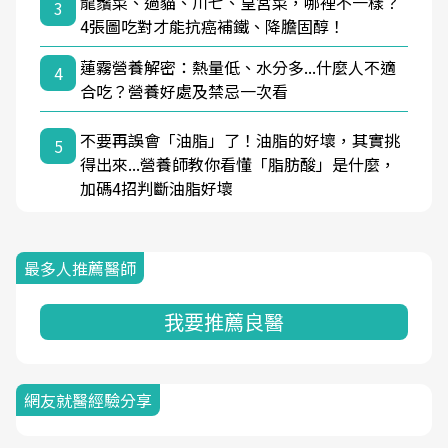
龍鬚菜、過貓、川七、皇宮菜，哪裡不一樣？
3
4張圖吃對才能抗癌補鐵、降膽固醇！
蓮霧營養解密：熱量低、水分多...什麼人不適
4
合吃？營養好處及禁忌一次看
不要再誤會「油脂」了！油脂的好壞，其實挑
5
得出來...營養師教你看懂「脂肪酸」是什麼，
加碼4招判斷油脂好壞
最多人推薦醫師
我要推薦良醫
網友就醫經驗分享