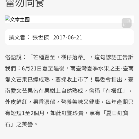
雷勿同食
撰文者：
張世傑
2017-06-21
俗語說：「芒種夏至，檨仔落蒂」，這句諺語正告訴
我們：6月21日夏至過後，南臺灣夏季水果之王-臺南
愛文芒果已經成熟、要採收上市了！農委會指出，臺
南愛文芒果皆在果樹上自然熟成，俗稱「在欉紅」，
外皮鮮紅，果香濃郁，營養美味又健康，每年產期只
有短短1至2個月，如此紅艷珍貴，享有「夏日紅寶
石」之美譽。