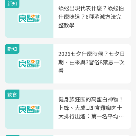
新知
蜈蚣出現代表什麼？蜈蚣怕
什麼味道？6種消滅方法完
整教學
新知
2026七夕什麼時候？七夕日
期、由來與3習俗8禁忌一次
看
飲食
健身族狂囤的高蛋白神物！
卜蜂、大成...即食雞胸肉十
大排行出爐：第一名平均一
片不到50元