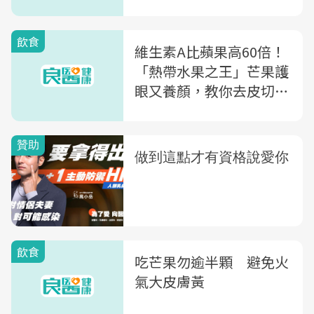
能較高
飲食
維生素A比蘋果高60倍！
「熱帶水果之王」芒果護
眼又養顏，教你去皮切、
旋轉切...3種切法不浪費
果肉
飲食
吃芒果勿逾半顆 避免火
氣大皮膚黃