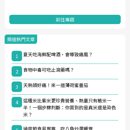
前往專題
頻道熱門文章
夏天吃海鮮配啤酒，會導致痛風？
1
食物中毒可吃止瀉藥嗎？
2
天熱頭好痛！來一道薄荷蜜番茄
3
這種米比紫米更珍貴營養、熱量只有糙米一
4
半！一個步驟判斷：你買到的是真米還是染色
米？
過度節食易胃寒 吃八角炒蛋暖胃