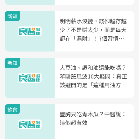
新知
明明薪水沒變，錢卻越存越
少？不是賺太少，而是每天
都在「漏財」！7個習慣一
次看
新知
大豆油、調和油還能吃嗎？
苯駢芘風波10大疑問：真正
該避開的是「這種用油方
式」
飲食
豐胸只吃青木瓜？中醫說：
這個超有效