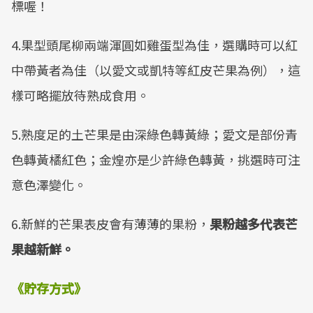
標喔！
4.果型頭尾柳兩端渾圓如雞蛋型為佳，選購時可以紅
中帶黃者為佳（以愛文或凱特等紅皮芒果為例），這
樣可略擺放待熟成食用。
5.熟度足的土芒果是由深綠色轉黃綠；愛文是部份青
色轉黃橘紅色；金煌亦是少許綠色轉黃，挑選時可注
意色澤變化。
6.新鮮的芒果表皮會有薄薄的果粉，
果粉越多代表芒
果越新鮮。
《貯存方式》