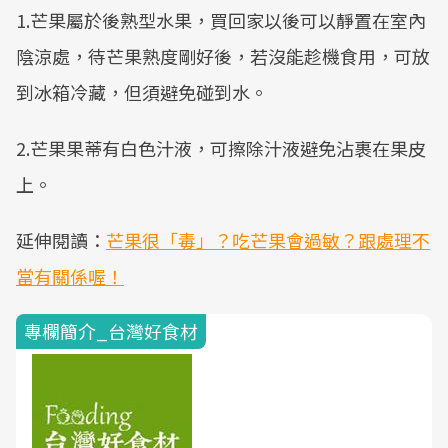
1.芒果屬於後熟型水果，買回家以後可以靜置在室內
陰涼處，待芒果熟度剛好後，若沒能趁機食用，可放
到冰箱冷藏，但須避免碰到水。
2.芒果果蒂有白色汁液，可擦除汁液避免沾裹在果皮
上。
延伸閱讀：
芒果很「毒」？吃芒果會過敏？跟處理不
當有關係喔！
專欄簡介_台灣好食材