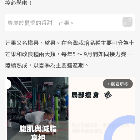
控必學啦！
專屬於夏季的香甜─芒果。
芒果又名檬果、望果。在台灣栽培品種主要可分為土
芒果和改良種兩大類，每年5 ～ 9月間如同接力賽一
陸續熟成，以夏季為主要盛產期。
觀看更多
arrow_forward_ios