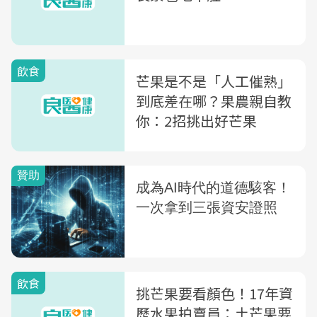
飲食
芒果是不是「人工催熟」
到底差在哪？果農親自教
你：2招挑出好芒果
飲食
挑芒果要看顏色！17年資
歷水果拍賣員：土芒果要