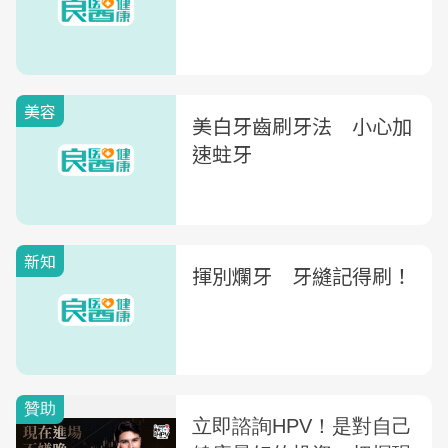
美容
美白牙齒刷牙法 小心加
速蛀牙
新知
揮別爛牙 牙縫記得刷！