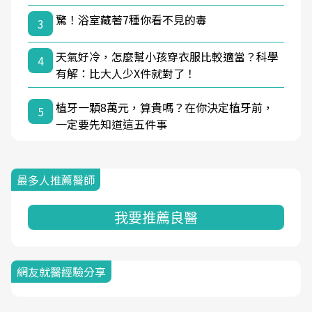
驚！浴室藏著7種你看不見的毒
3
天氣好冷，怎麼幫小孩穿衣服比較適當？科學
4
有解：比大人少X件就對了！
植牙一顆8萬元，算貴嗎？在你決定植牙前，
5
一定要先知道這五件事
最多人推薦醫師
我要推薦良醫
網友就醫經驗分享