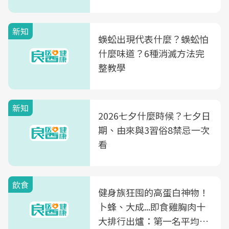
新知
蜈蚣出現代表什麼？蜈蚣怕
什麼味道？6種消滅方法完
整教學
新知
2026七夕什麼時候？七夕日
期、由來與3習俗8禁忌一次
看
飲食
健身族狂囤的高蛋白神物！
卜蜂、大成...即食雞胸肉十
大排行出爐：第一名平均一