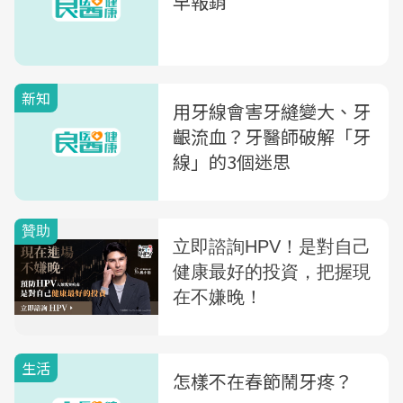
早報銷
新知
用牙線會害牙縫變大、牙
齦流血？牙醫師破解「牙
線」的3個迷思
生活
怎樣不在春節鬧牙疼？