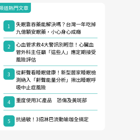
頻道熱門文章
失眠靠吞藥能解決嗎？台灣一年吃掉
1
九億顆安眠藥，小心身心成癮
心血管求救4大警訊別輕忽！心臟血
2
管外科主任籲「這些人」應定期接受
風險評估
從鼾聲看睡眠健康！新型居家睡眠檢
3
測納入「鼾聲能量分析」揪出睡眠呼
吸中止症風險
重度使用3C產品 恐傷及黃斑部
4
抗過敏！3招淋巴流動瑜珈全搞定
5