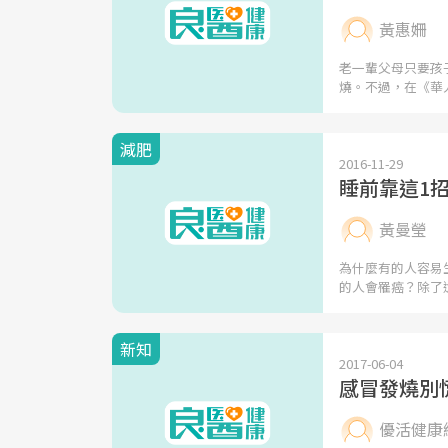
黃惠姍
老一輩父母只要孩
燒。不過，在《華
減肥
2016-11-29
睡前靠這1
黃曼瑩
為什麼有的人容易
的人會罹癌？除了
新知
2017-06-04
感冒發燒別
優活健康