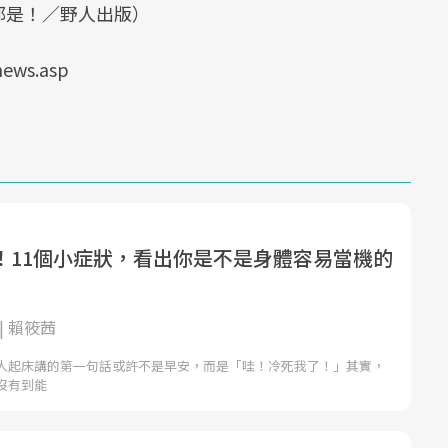
都是！／野人出版）
ews.asp
！11個小症狀，看出你是不是身體容易當機的
| 賴筱茜
人起床講的第一句話或許不是早安，而是「哇！冷死我了！」其實，
沒有到能