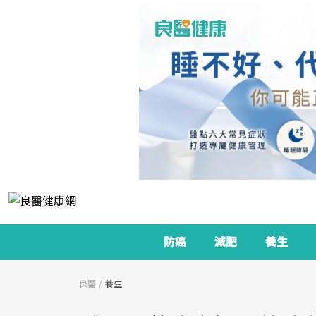
防癌
減肥
養生
良醫
養生