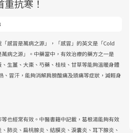
首重抗寒！
3
「感冒是萬病之源」，「感冒」的英文是「Cold
是萬病之源」。中藥當中，有效治療的藥方之一是
面對超高齡社會的浪潮，台灣正在快速
2025年，就到良醫生活祭體驗「一站式
良醫健康網從「換季的身體變化」出
黃、生薑、大棗、芍藥、桂枝、甘草等能夠溫暖身體
邁向「健康照護」的新時代。隨著國家
健康新生活」，從講座、體驗到運動，
發，透過醫學觀點與日常感受的對話，
政策如「健康台灣推動委員會」與「長
全面啟動你的健康革命！
建立對亞健康的認知，進而引導實際的
發熱、冒汗，能夠消解肩膀酸痛及頭痛等症狀，減輕身
照3.0」的推進，「預防醫學」已成全民
改善行動。
關注的核心議題。然而，健檢不只是醫
療院所的服務，更是民眾了解自身健康
狀況、啟動健康管理的重要起點。
疹等也經常有效。中醫書籍中記載，葛根湯能夠有效
前往專題
前往專題
前往專題
炎、肺炎、扁桃腺炎、結膜炎、淚囊炎、耳下腺炎、