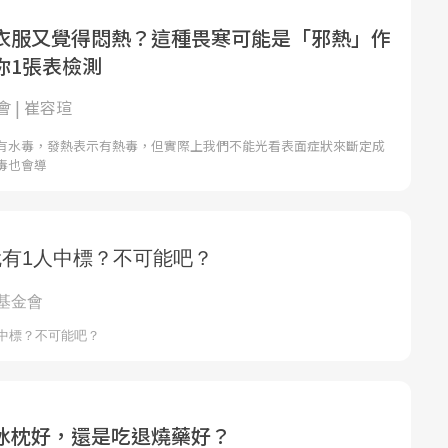
衣服又覺得悶熱？這種畏寒可能是「邪熱」作
你1張表檢測
 | 崔容瑄
有水毒，發熱表示有熱毒，但實際上我們不能光看表面症狀來斷定成
毒也會導
冰枕好，還是吃退燒藥好？