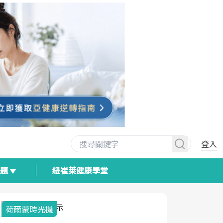
登入
專題
紐崔萊健康學堂
荷爾蒙時光機
2025健檢