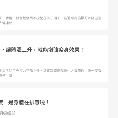
子一發燒，就會趕緊用冰枕墊在孩子頭下，普遍認為這樣可以降溫退
人健康網
招，讓體溫上升，就能增強瘦身效果！
生病？除了免疫力下降之外，其實跟體溫降低也大有關係；為什麼有
遺傳、基
慌 是身體在排毒啦！
網編輯部