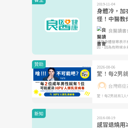
2019-11-04
身體冷，加
怪！中醫教
良醫讀書會
通常身體發寒表示
因，因為有時候水
新知
2016-08-19
感冒退燒用