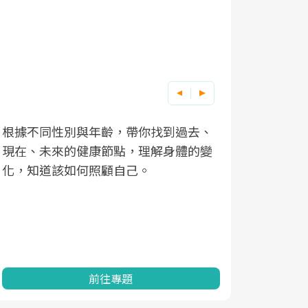
根據不同性別與年齡，帶你找到過去、
因應超高齡
現在、未來的健康節點，理解身體的變
「2025
化，知道該如何照顧自己。
康促進為目
民眾健康的
查、數據分
一起成為台
前往專題