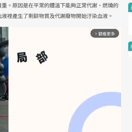
嚴重。原因是在平常的體溫下能夠正常代謝、燃燒的
血液裡產生了剩餘物質及代謝廢物開始汙染血液。
觀看更多
arrow_forward_ios