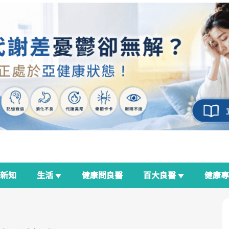
新知
生活
健康問良醫
百大良醫
健康
良醫生活祭
我與健康韌性的距離