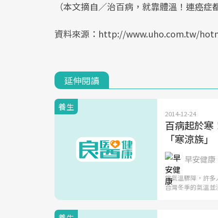
（本文摘自／治百病，就靠體溫！連癌症
資料來源：http://www.uho.com.tw/hotn
延伸閱讀
養生
2014-12-24
百病起於寒
「寒涼族」
早安健康 
當氣溫驟降，許多
台灣冬季的氣溫並
養生