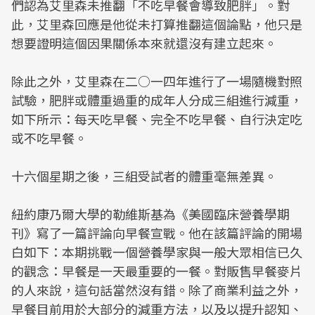
們認為艾里森未推翻「不吃早餐會導致肥胖」。對
此，艾里森回應是他從未打算推翻這個論點，他只是
想要證明這個因果關係本來就還沒有建立起來。
除此之外，艾里森在二○一四年進行了一場隨機對照
試驗，肥胖或體重過重的成年人分成三組進行減重，
如下所示：每天吃早餐、完全不吃早餐、自行決定吃
或不吃早餐。
十六個星期之後，三組受試者的體重毫無差異。
紐約康乃爾大學的勒維斯基為《美國臨床營養學期
刊》寫了一篇評論向早餐宣戰。他在該篇評論的開場
白如下：本期挑戰一個營養學家與一般大眾相信已久
的觀念：早餐是一天最重要的一餐。對販售早餐麥片
的人來說，這句話當然沒有錯。除了商業利益之外，
早餐目前用於大部分的減重方法，以及以提升認知、