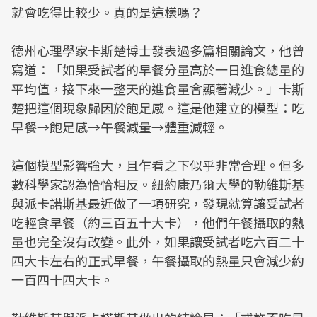
就會吃得比較少。真的是這樣嗎？
德州心理學家卡斯楚博士發表過多篇相關論文，他曾
寫道：「如果受試者的早餐分量高於一日進食總量的
平均值，接下來一整天的進食量會顯著減少。」卡斯
楚把這個現象歸因於飽足感。這是他建立的模型：吃
早餐→飽足感→午餐減量→體重減輕。
這個模型影響強大，且乍看之下似乎非常合理。但多
數科學家認為恰恰相反。紐約康乃爾大學的勒維斯基
與派卡諾斯基最近做了一項研究，發現就算讓受試者
吃輕食早餐（約三百五十大卡），他們午餐攝取的熱
量也完全沒有改變。此外，如果讓受試者吃六百二十
四大卡左右的正式早餐，午餐攝取的熱量只會減少約
一百四十四大卡。