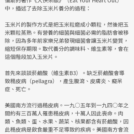
倫斯的著作《大快朵頤》（Eat Your Heart Out）
中，描述了去除玉米片養分的過程：
玉米片的製作方式是把玉米粒磨成小顆粒，然後把玉
米顆粒蒸熟。有營養的細菌與細菌必需的脂肪會被移
除，因為多年前家樂兄弟發現細菌會讓玉米片變質，
縮短保存期限。取代養分的調味料、維生素等，會在
這個階段加入玉米片。
首先來談談菸鹼酸（維生素B3）。缺乏菸鹼酸會導
致糙皮病（pellagra），產生腹瀉、皮膚炎、癡呆
症、死亡。
美國南方流行過糙皮病。一九○五年到一九四○年之
間約有三百萬人罹患糙皮病，十萬人因此喪命。肉
類、魚類、蛋、水果、蔬菜、核果都含有菸鹼酸，因
此糙皮病是飲食嚴重不足導致的疾病。美國南方會流