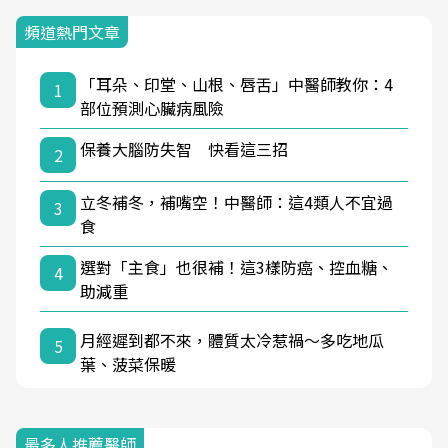
頻道熱門文章
「耳朵、印堂、山根、唇舌」中醫師教你：4
1
部位預測心臟病風險
保養大腦防失智 快看這三招
2
立冬補冬，補嘴空！中醫師：這4類人不宜過
3
食
選對「主食」也很補！這3樣防癌、控血糖、
4
助減重
月經遲到都不來，體質太冷惹禍〜多吃地瓜
5
葉、菠菜保暖
最多人推薦醫師