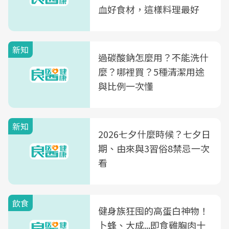
血好食材，這樣料理最好
新知
過碳酸鈉怎麼用？不能洗什
麼？哪裡買？5種清潔用途
與比例一次懂
新知
2026七夕什麼時候？七夕日
期、由來與3習俗8禁忌一次
看
飲食
健身族狂囤的高蛋白神物！
卜蜂、大成...即食雞胸肉十