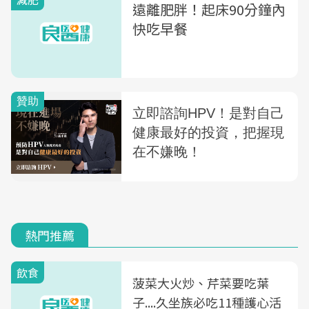
遠離肥胖！起床90分鐘內
快吃早餐
熱門推薦
飲食
菠菜大火炒、芹菜要吃葉
子....久坐族必吃11種護心活