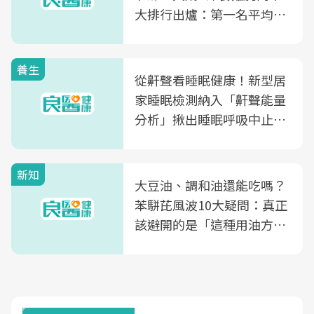
大排行出爐：第一名平均一
片不到50元
養生
從鼾聲看睡眠健康！新型居
家睡眠檢測納入「鼾聲能量
分析」揪出睡眠呼吸中止症
風險
新知
大豆油、調和油還能吃嗎？
苯駢芘風波10大疑問：真正
該避開的是「這種用油方
式」