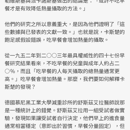
勒維斯基與派卡諾斯基做出的結論是：「或許不吃早
餐才是有效降低熱量攝取的方法。」
他們的研究之所以意義重大，是因為他們證明了「這
些數據與已發表的文獻一致。」也就是說，卡斯楚的
飽足感假設錯誤，吃早餐會增加熱量的攝取。
從一九五二年到二○○三年最具權威性的四十七份早
餐研究結果看來，不吃早餐的兒童與成年人約占二
○％，而且「吃早餐的人每天攝取的總熱量通常更
高。」吃早餐會增加熱量。那麼，我們要如何解釋卡
斯楚的發現？
德國慕尼黑工業大學減重診所的舒斯茲艾拉醫師說那
是一種統計上的錯覺。舒斯茲艾拉用一組受試者做實
驗，發現如果讓受試者自行決定，他們早上的進食量
通常相當穩定（意即出於習慣，早餐分量固定），但