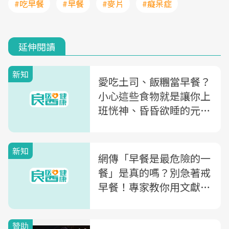
#吃早餐
#早餐
#麥片
#癡呆症
延伸閱讀
新知
愛吃土司、飯糰當早餐？
小心這些食物就是讓你上
班恍神、昏昏欲睡的元
兇！
新知
網傳「早餐是最危險的一
餐」是真的嗎？別急著戒
早餐！專家教你用文獻看
可信度