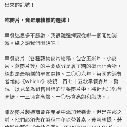
出來的訊號！
吃麥片，竟是最糟糕的選擇！
早餐迷思多不勝數，我很難選擇要從哪一個開始消
滅。總之讓我們開始吧！
早餐麥片（各種穀物麥片總稱，包含玉米片、小麥
片、燕麥片等）的主要成分是裹了糖的碳水化合物，
絕對是最糟糕的早餐選擇。二○○六年，英國的消費
者雜誌《Which?》檢視二百七十五款早餐麥片，發
現「以兒童為銷售目標的早餐麥片中，將近九○％含
高糖、一三％含高鹽、一○％含高飽和脂肪。」
雖然麥片製造商會在產品中添加營養素，但是在那之
前，他們必須先在製程中移除營養素。費莉絲提．勞