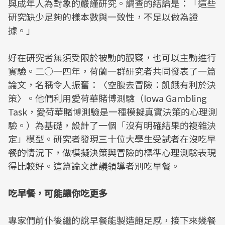
與成年人為對象的嚴謹研究。調查的結論是：「這些
研究缺少足夠的樣本數與一致性，不足以做為證
據。」
好在研究者無須受限於被動的觀察，也可以主動進行
實驗。二○一四年，荷蘭一群研究者共同發表了一篇
論文，名稱令人振奮：〈空腹去冒險：飢餓有利於決
策〉。他們利用愛荷華賭博測驗（Iowa Gambling
Task，愛荷華賭博測驗是一種模擬真實決策的心理測
驗。）為基礎，設計了一個「沒有明確結果的複雜決
定」模型。研究者發現三十位大學生受試者在沒吃早
餐的情況下，做模擬決策與冒險的標準心理測驗表現
得比較好。這篇論文建議領導者別吃早餐。
吃早餐，可能讓你吃更多
專家們前仆後繼的說早餐能製造飽足感，接下來幾餐