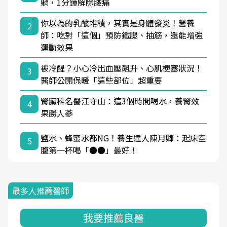
躺，1分鐘解除腰痛
你以為的乳酸堆積，其實是身體發炎！營養
2
師：吃對「這個」預防鐵腿、抽筋，還能增強
運動效果
被冷醒？小心冷出血壓飆升、心肌梗塞狀況！
3
醫師公開保暖「這些部位」超重要
腎臟科名醫江守山：這3個時間喝水，養腎效
4
果勝人蔘
鹽水、蜂蜜水都NG！養生達人陳月卿：起床空
5
腹第一杯喝「●●」最好！
最多人推薦醫師
我要推薦良醫