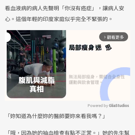
看血液病的病人先聲明「你沒有癌症」，讓病人安
心。這個年輕的印度家庭似乎完全不緊張的。
觀看更多
arrow_forward_ios
Powered by 
GliaStudios
「妳知道為什麼妳的醫師要妳來看我嗎？」
Mute
「哦，因為她的抽血檢查有點不正常。」她的先生幫