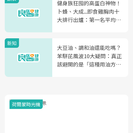
健身族狂囤的高蛋白神物！
卜蜂、大成...即食雞胸肉十
大排行出爐：第一名平均一
片不到50元
新知
大豆油、調和油還能吃嗎？
苯駢芘風波10大疑問：真正
該避開的是「這種用油方
式」
荷爾蒙時光機