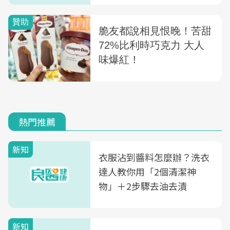
熱門推薦
新知
衣服沾到醬料怎麼辦？洗衣
達人教你用「2個清潔神
物」＋2步驟去油去漬
新知