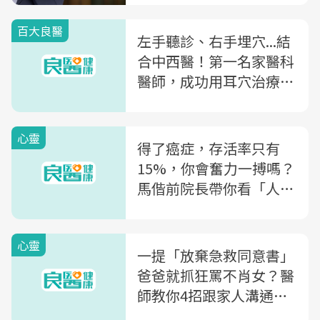
百大良醫
左手聽診、右手埋穴...結
合中西醫！第一名家醫科
醫師，成功用耳穴治療近
萬名病人
心靈
得了癌症，存活率只有
15%，你會奮力一搏嗎？
馬偕前院長帶你看「人生
的最後功課」
心靈
一提「放棄急救同意書」
爸爸就抓狂罵不肖女？醫
師教你4招跟家人溝通
「安寧醫療」