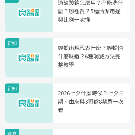
過碳酸鈉怎麼用？不能洗什
麼？哪裡買？5種清潔用途
與比例一次懂
新知
蜈蚣出現代表什麼？蜈蚣怕
什麼味道？6種消滅方法完
整教學
新知
2026七夕什麼時候？七夕日
期、由來與3習俗8禁忌一次
看
飲食