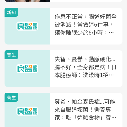
新知
作息不正常，腸道好菌全
被消滅！常做這6件事，
讓你睡眠少於6小時，大
腸癌前身找上門
養生
失智、憂鬱、動脈硬化...
腸不好，全身都是病！日
本腸療師：洗澡時1招排
毒養腸
養生
發炎、帕金森氏症...可能
來自腸道壞菌！營養專
家：吃「這類食物」養出
健康腸道