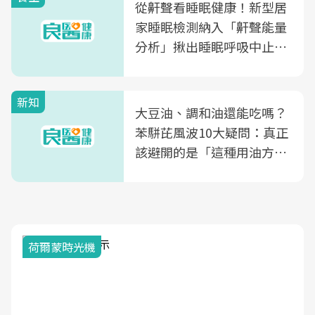
從鼾聲看睡眠健康！新型居
家睡眠檢測納入「鼾聲能量
分析」揪出睡眠呼吸中止症
風險
新知
大豆油、調和油還能吃嗎？
苯駢芘風波10大疑問：真正
該避開的是「這種用油方
式」
荷爾蒙時光機