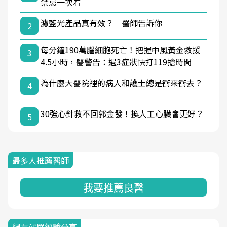
禁忌一次看
濾藍光產品真有效？ 醫師告訴你
2
每分鐘190萬腦細胞死亡！把握中風黃金救援
3
4.5小時，醫警告：遇3症狀快打119搶時間
為什麼大醫院裡的病人和護士總是衝來衝去？
4
30強心針救不回郭金發！換人工心臟會更好？
5
最多人推薦醫師
我要推薦良醫