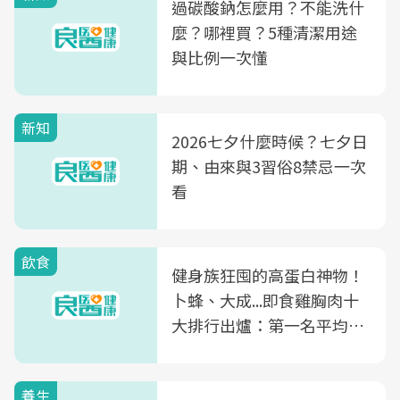
過碳酸鈉怎麼用？不能洗什
麼？哪裡買？5種清潔用途
與比例一次懂
新知
2026七夕什麼時候？七夕日
期、由來與3習俗8禁忌一次
看
飲食
健身族狂囤的高蛋白神物！
卜蜂、大成...即食雞胸肉十
大排行出爐：第一名平均一
片不到50元
養生