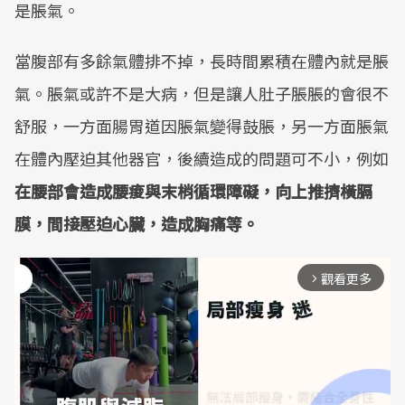
是脹氣。
當腹部有多餘氣體排不掉，長時間累積在體內就是脹
氣。脹氣或許不是大病，但是讓人肚子脹脹的會很不
舒服，一方面腸胃道因脹氣變得鼓脹，另一方面脹氣
在體內壓迫其他器官，後續造成的問題可不小，例如
在腰部會造成腰痠與末梢循環障礙，向上推擠橫膈
膜，間接壓迫心臟，造成胸痛等。
觀看更多
arrow_forward_ios