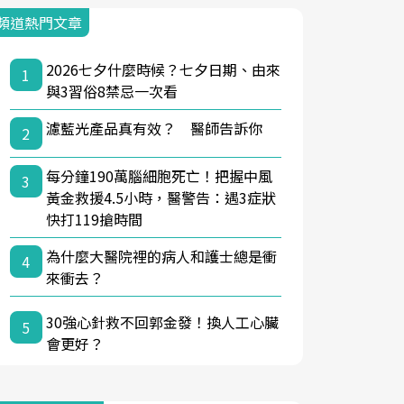
頻道熱門文章
2026七夕什麼時候？七夕日期、由來
1
與3習俗8禁忌一次看
濾藍光產品真有效？ 醫師告訴你
2
每分鐘190萬腦細胞死亡！把握中風
3
黃金救援4.5小時，醫警告：遇3症狀
快打119搶時間
為什麼大醫院裡的病人和護士總是衝
4
來衝去？
30強心針救不回郭金發！換人工心臟
5
會更好？