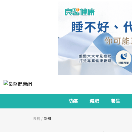
防癌
減肥
養生
良醫
新知