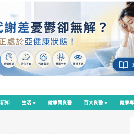
新知
生活
健康問良醫
百大良醫
健康
良醫生活祭
我與健康韌性的距離