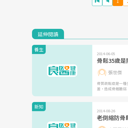
1
延伸閱讀
養生
2014-06-05
骨鬆35歲
張世傑
骨質疏鬆症是一種
差，造成骨骼脆弱
新知
2014-08-26
老倒縮防骨