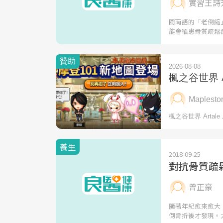
實習王詩
閩南語的「老倒縮
能會罹患骨質疏鬆
養生
2018-09-25
對抗骨質疏
曾正豪
隨著年紀愈來愈大
倒骨折後才發現。