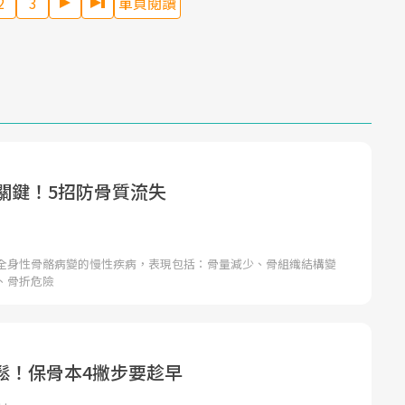
2
3
單頁閱讀
是關鍵！5招防骨質流失
全身性骨骼病變的慢性疾病，表現包括：骨量減少、骨組織結構變
、骨折危險
鬆！保骨本4撇步要趁早