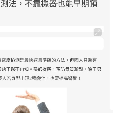
檢測法，不靠機器也能早期預
面對超高齡社會的浪潮，台灣正在快速
2025年，就到良醫生活祭體驗「一站式
良醫健康網從「換季的身體變化」出
邁向「健康照護」的新時代。隨著國家
健康新生活」，從講座、體驗到運動，
發，透過醫學觀點與日常感受的對話，
質密度檢測是最快速且準確的方法，但國人普遍有
政策如「健康台灣推動委員會」與「長
全面啟動你的健康革命！
建立對亞健康的認知，進而引導實際的
短缺了還不自知。醫師提醒，預防骨質疏鬆，除了男
照3.0」的推進，「預防醫學」已成全民
改善行動。
關注的核心議題。然而，健檢不只是醫
輕人若身型出現2種變化，也要提高警覺！
療院所的服務，更是民眾了解自身健康
狀況、啟動健康管理的重要起點。
前往專題
前往專題
前往專題