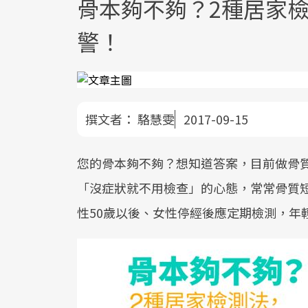
骨本夠不夠？2種居家
警！
撰文者：
駱慧雯
2017-09-15
您的骨本夠不夠？想知道答案，目前做骨
「沒症狀就不用檢查」的心態，常常骨質
性50歲以後、女性停經後應定期檢測，年