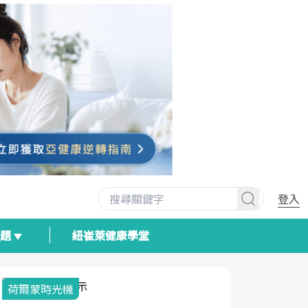
登入
專題
紐崔萊健康學堂
荷爾蒙時光機
2025健檢