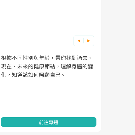
根據不同性別與年齡，帶你找到過去、
因應超高齡
現在、未來的健康節點，理解身體的變
「2025
化，知道該如何照顧自己。
康促進為目
民眾健康的
查、數據分
一起成為台
前往專題