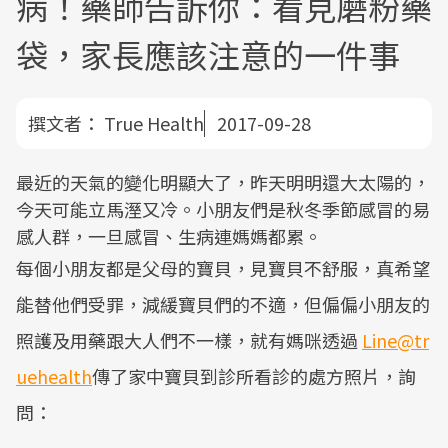
病！藥師告訴你：看見磨粉藥
袋，家長應該注意的一件事
撰文者：
True Health
2017-09-28
最近的天氣的變化明顯大了，昨天明明還大太陽的，
今天可能立馬溼又冷。小朋友們是秋冬季節感冒的易
感人群，一旦感冒、生病連媽媽都累。
每個小朋友都是父母的寶貝，見寶貝不舒服，真希望
能替他們受罪，減緩寶貝們的不適，但偏偏小朋友的
照護及用藥跟大人們不一樣，就有媽咪透過
Line@tr
uehealth
傳了家中寶貝到診所看診的處方照片，詢
問：