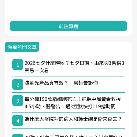
前往專題
頻道熱門文章
2026七夕什麼時候？七夕日期、由來與3習俗8
1
禁忌一次看
濾藍光產品真有效？ 醫師告訴你
2
每分鐘190萬腦細胞死亡！把握中風黃金救援
3
4.5小時，醫警告：遇3症狀快打119搶時間
為什麼大醫院裡的病人和護士總是衝來衝去？
4