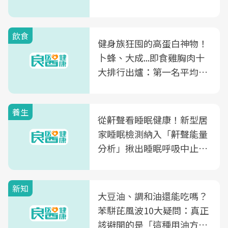
飲食
健身族狂囤的高蛋白神物！
卜蜂、大成...即食雞胸肉十
大排行出爐：第一名平均一
片不到50元
養生
從鼾聲看睡眠健康！新型居
家睡眠檢測納入「鼾聲能量
分析」揪出睡眠呼吸中止症
風險
新知
大豆油、調和油還能吃嗎？
苯駢芘風波10大疑問：真正
該避開的是「這種用油方