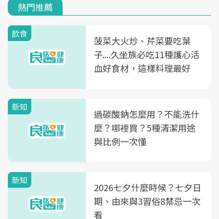
熱門推薦
飲食
菠菜大火炒、芹菜要吃葉
子....久坐族必吃11種護心活
血好食材，這樣料理最好
新知
過碳酸鈉怎麼用？不能洗什
麼？哪裡買？5種清潔用途
與比例一次懂
新知
2026七夕什麼時候？七夕日
期、由來與3習俗8禁忌一次
看