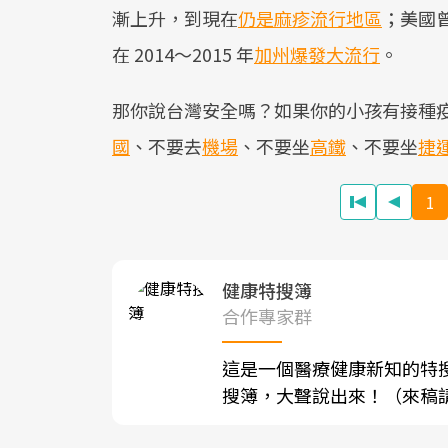
漸上升，到現在
仍是麻疹流行地區
；美國曾
在 2014～2015 年
加州爆發大流行
。
那你說台灣安全嗎？如果你的小孩有接種
國
、不要去
機場
、不要坐
高鐵
、不要坐
捷
1
健康特搜簿
合作專家群
這是一個醫療健康新知的特
搜簿，大聲說出來！（來稿請寄至sh