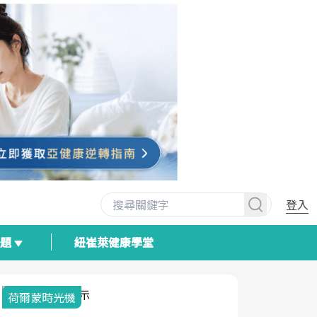
登入
專題
紐崔萊健康學堂
荷爾蒙時光機
2025健檢