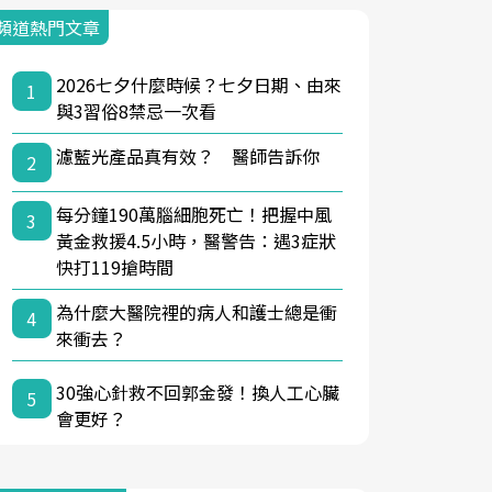
頻道熱門文章
2026七夕什麼時候？七夕日期、由來
1
與3習俗8禁忌一次看
濾藍光產品真有效？ 醫師告訴你
2
每分鐘190萬腦細胞死亡！把握中風
3
黃金救援4.5小時，醫警告：遇3症狀
快打119搶時間
為什麼大醫院裡的病人和護士總是衝
4
來衝去？
30強心針救不回郭金發！換人工心臟
5
會更好？