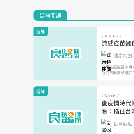
延伸閱讀
新知
2018-10-26
流感疫苗變
健康特搜
公費流感疫苗本月
色疫苗同批號進口的
新知
2020-06-23
後疫情時代
看：掐住台
良醫觀點