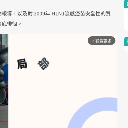
導，以及對 2009年 H1N1流感疫苗安全性的質
谷底徘徊。
觀看更多
arrow_forward_ios