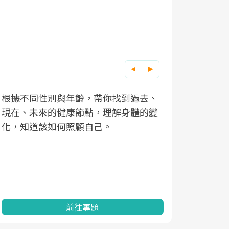
根據不同性別與年齡，帶你找到過去、
因應超高齡
現在、未來的健康節點，理解身體的變
「2025
化，知道該如何照顧自己。
康促進為目
民眾健康的
查、數據分
一起成為台
前往專題