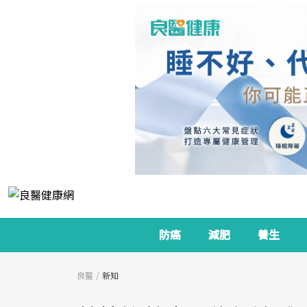
防癌
減肥
養生
良醫
新知