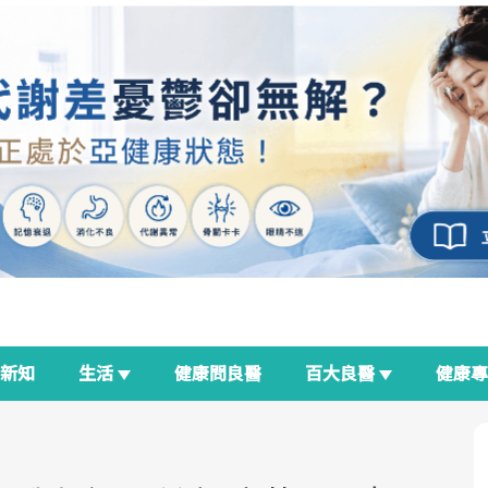
新知
生活
健康問良醫
百大良醫
健康
良醫生活祭
我與健康韌性的距離