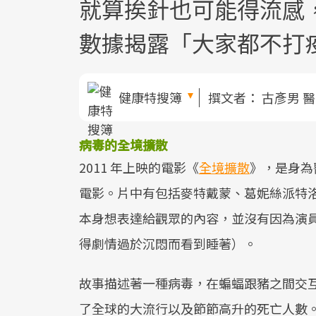
就算挨針也可能得流感
數據揭露「大家都不打
健康特搜簿
撰文者：
古彥男 
病毒的全境擴散
2011 年上映的電影《
全境擴散
》，是身為
電影。片中有包括麥特戴蒙、葛妮絲派特
本身想表達給觀眾的內容，並沒有因為演
得劇情過於沉悶而看到睡著）。
故事描述著一種病毒，在蝙蝠跟豬之間交
了全球的大流行以及節節高升的死亡人數