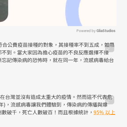
Powered by 
GliaStudios
料，符合公費疫苗接種的對象，其接種率不到五成，如果
Mute
都不到。當大家因為擔心疫苗的不良反應選擇不接
漸忘記傳染病的恐怖時，就在同一年，流感病毒給台
病毒在台灣並沒有造成太重大的疫情。然而這不代表危
104 年)，流感病毒讓我們體驗到，傳染病的傳播與爆
例數破千，死亡人數破百！而且根據統計，
95% 以上