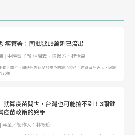
色 疾管署：同批號19萬劑已流出
簿 | 中時電子報 林周義、陳儷方、魏怡嘉
中旬才開打，即傳出外觀呈咖啡色的變色疫苗！疾管署今表示，與變
30萬
》就算疫苗問世，台灣也可能搶不到！3關鍵
灣疫苗政策的兇手
 | 蔣金／製作人：林筱庭