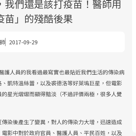
，我們還是該打疫苗！醫師用
疫苗」的殘酷後果
醫師
2017-09-29
面對超高齡社會的浪潮，台灣正在快速
2025年，就到良醫生活祭體驗「一站式
良醫健康網從「換季的身體變化」出
邁向「健康照護」的新時代。隨著國家
健康新生活」，從講座、體驗到運動，
發，透過醫學觀點與日常感受的對話，
醫護人員的我看過最寫實也最貼近我們生活的傳染病
政策如「健康台灣推動委員會」與「長
全面啟動你的健康革命！
建立對亞健康的認知，進而引導實際的
洛、凱特溫絲蕾，以及裘德洛等好萊塢巨星，但電影
照3.0」的推進，「預防醫學」已成全民
改善行動。
關注的核心議題。然而，健檢不只是醫
員的星光熠熠而顯得黯淡（不過評價兩極，很多人覺
療院所的服務，更是民眾了解自身健康
狀況、啟動健康管理的重要起點。
互傳染後產生了變異，對人的傳染力大增，迅速造成
前往專題
前往專題
前往專題
。電影中對於政府官員、醫護人員、平民百姓，以及