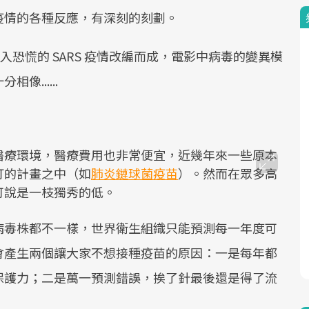
疫情的各種反應，有深刻的刻劃。
陷入恐慌的 SARS 疫情改編而成，電影中病毒的變異模
......
醫療環境，醫療費用也非常便宜，近幾年來一些原本
打的計畫之中（如
肺炎鏈球菌疫苗
）。然而在眾多高
可說是一枝獨秀的低。
病毒株都不一樣，世界衛生組織只能預測每一年度可
會產生兩個讓大家不想接種疫苗的原因：一是每年都
保護力；二是萬一預測錯誤，挨了針最後還是得了流