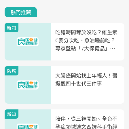
熱門推薦
新知
吃錯時間等於沒吃？維生素
C要分次吃、魚油睡前吃？
專家盤點「7大保健品」的
正確吃法，你能答對幾個
防癌
大腸癌開始找上年輕人！醫
提醒四十世代三件事
新知
陪伴，從三神開始。全台不
孕症領域達文西婦科手術經