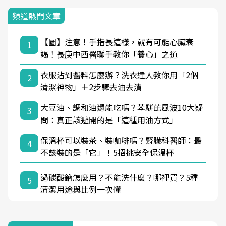
頻道熱門文章
【圖】注意！手指長這樣，就有可能心臟衰
1
竭！長庚中西醫聯手教你「養心」之道
衣服沾到醬料怎麼辦？洗衣達人教你用「2個
2
清潔神物」＋2步驟去油去漬
大豆油、調和油還能吃嗎？苯駢芘風波10大疑
3
問：真正該避開的是「這種用油方式」
保溫杯可以裝茶、裝咖啡嗎？腎臟科醫師：最
4
不該裝的是「它」！5招挑安全保溫杯
過碳酸鈉怎麼用？不能洗什麼？哪裡買？5種
5
清潔用途與比例一次懂