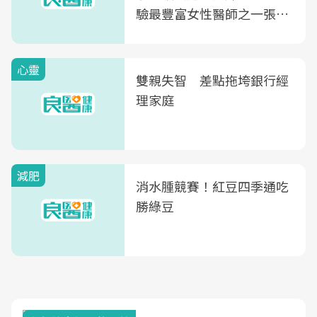
驗最豐富女性醫師之一張永
玲領軍，打造全台首創「生
殖銀行概念形象館」，攜手
心靈
光田醫院建構360度女性健
雙親失智 差點拖垮銀行經
康照護生態圈
理家庭
減肥
消水腫競賽！紅豆四季通吃
勝綠豆