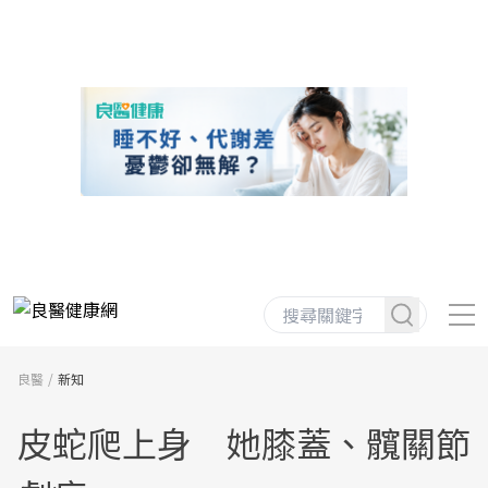
良醫
新知
皮蛇爬上身 她膝蓋、髖關節