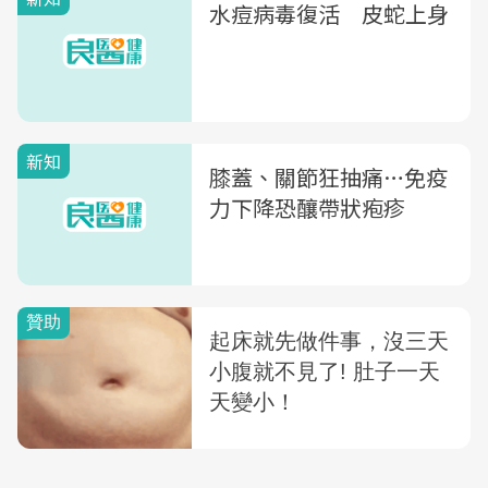
水痘病毒復活 皮蛇上身
新知
膝蓋、關節狂抽痛…免疫
力下降恐釀帶狀疱疹