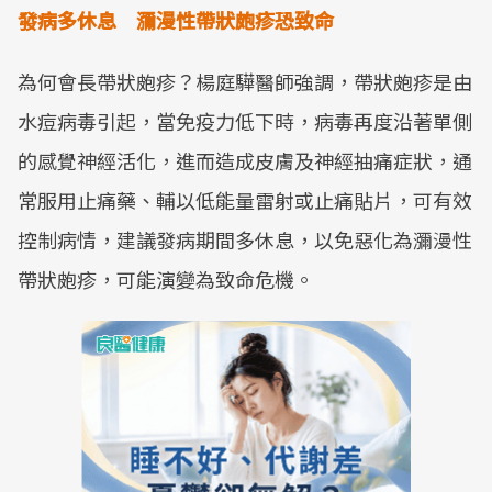
發病多休息 瀰漫性帶狀皰疹恐致命
為何會長帶狀皰疹？楊庭驊醫師強調，帶狀皰疹是由
水痘病毒引起，當免疫力低下時，病毒再度沿著單側
的感覺神經活化，進而造成皮膚及神經抽痛症狀，通
常服用止痛藥、輔以低能量雷射或止痛貼片，可有效
控制病情，建議發病期間多休息，以免惡化為瀰漫性
帶狀皰疹，可能演變為致命危機。