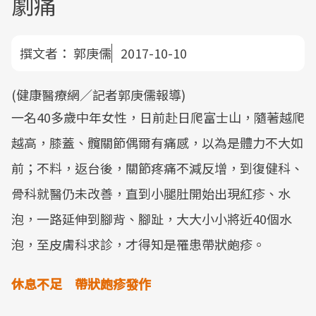
劇痛
撰文者：
郭庚儒
2017-10-10
(健康醫療網／記者郭庚儒報導)
一名40多歲中年女性，日前赴日爬富士山，隨著越爬
越高，膝蓋、髖關節偶爾有痛感，以為是體力不大如
前；不料，返台後，關節疼痛不減反增，到復健科、
骨科就醫仍未改善，直到小腿肚開始出現紅疹、水
泡，一路延伸到腳背、腳趾，大大小小將近40個水
泡，至皮膚科求診，才得知是罹患帶狀皰疹。
休息不足 帶狀皰疹發作