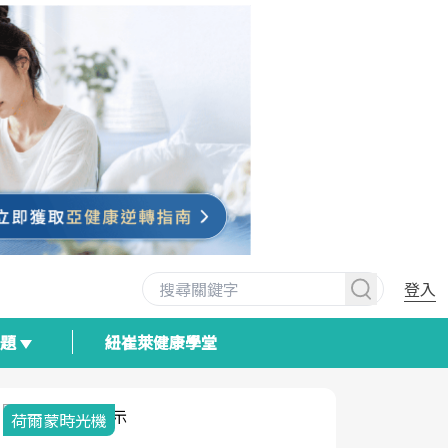
登入
專題
紐崔萊健康學堂
荷爾蒙時光機
2025健檢