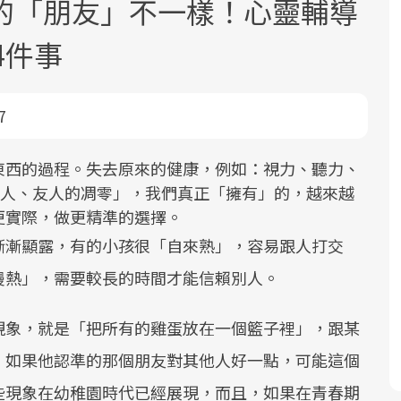
的「朋友」不一樣！心靈輔導
4件事
7
東西的過程。失去原來的健康，例如：視力、聽力、
面對超高齡社會的浪潮，台灣正在快速
2025年，就到良醫生活祭體驗「一站式
良醫健康網從「換季的身體變化」出
「親人、友人的凋零」，我們真正「擁有」的，越來越
邁向「健康照護」的新時代。隨著國家
健康新生活」，從講座、體驗到運動，
發，透過醫學觀點與日常感受的對話，
更實際，做更精準的選擇。
政策如「健康台灣推動委員會」與「長
全面啟動你的健康革命！
建立對亞健康的認知，進而引導實際的
漸漸顯露，有的小孩很「自來熟」，容易跟人打交
照3.0」的推進，「預防醫學」已成全民
改善行動。
關注的核心議題。然而，健檢不只是醫
慢熱」，需要較長的時間才能信賴別人。
療院所的服務，更是民眾了解自身健康
狀況、啟動健康管理的重要起點。
現象，就是「把所有的雞蛋放在一個籃子裡」，跟某
，如果他認準的那個朋友對其他人好一點，可能這個
前往專題
前往專題
前往專題
些現象在幼稚園時代已經展現，而且，如果在青春期