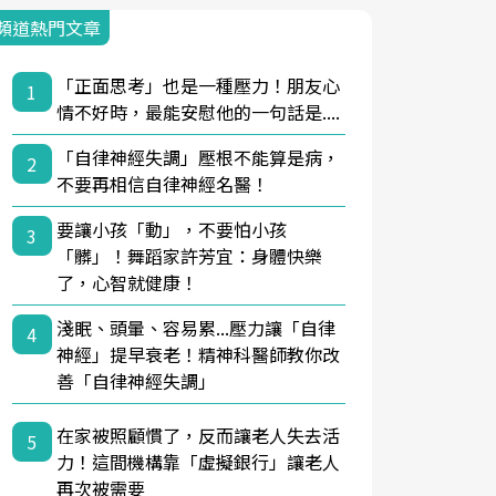
頻道熱門文章
「正面思考」也是一種壓力！朋友心
1
情不好時，最能安慰他的一句話是....
「自律神經失調」壓根不能算是病，
2
不要再相信自律神經名醫！
要讓小孩「動」，不要怕小孩
3
「髒」！舞蹈家許芳宜：身體快樂
了，心智就健康！
淺眠、頭暈、容易累...壓力讓「自律
4
神經」提早衰老！精神科醫師教你改
善「自律神經失調」
在家被照顧慣了，反而讓老人失去活
5
力！這間機構靠「虛擬銀行」讓老人
再次被需要