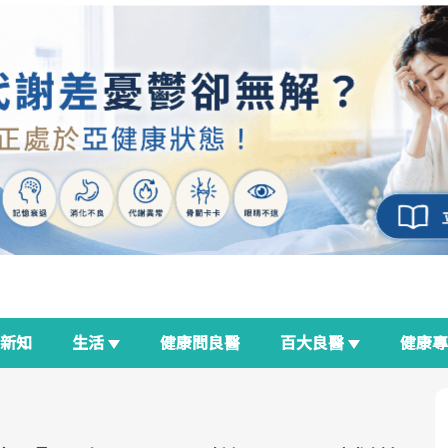
新知
生活
健康問良醫
百大良醫
健康
良醫生活祭
我與健康韌性的距離