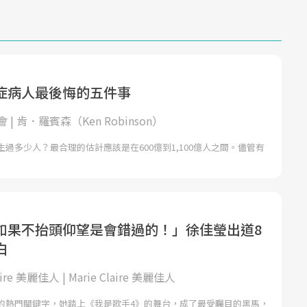
症病人最後悔的五件事
| 肯．羅賓森（Ken Robinson）
過多少人？最合理的估計應該是在600億到1,100億人之間。儘管有
如果不抬頭仰望是會錯過的！」徐佳瑩出道8
白
laire 美麗佳人 | Marie Claire 美麗佳人
的熱門關鍵字，她踏上《我是歌手4》的舞台，成了最受矚目的黑馬，