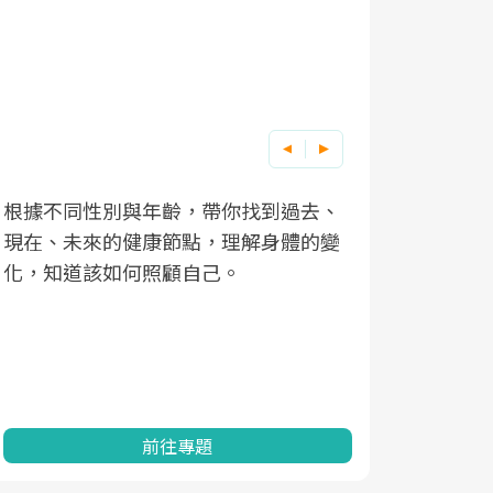
根據不同性別與年齡，帶你找到過去、
因應超高齡
現在、未來的健康節點，理解身體的變
「2025
化，知道該如何照顧自己。
康促進為目
民眾健康的
查、數據分
一起成為台
前往專題