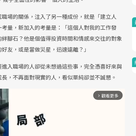
或職場的關係，注入了另一種成份，就是「建立人
一考量，新加入的考量是：「這個人對我的工作發
的絆腳石？他是個值得投資時間和情感來交往的對象
的好友，或是當做災星，迅速遠離？」
經進入職場的人卻從未想過這些事，完全憑喜好來與
成長，不再面對現實的人，看似單純卻並不誠懇。
觀看更多
arrow_forward_ios