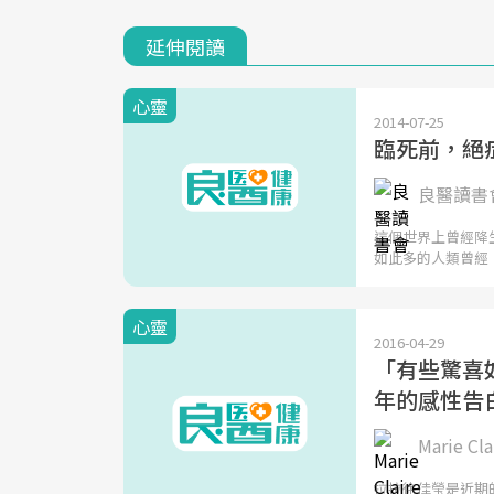
延伸閱讀
心靈
2014-07-25
臨死前，絕
良醫讀書會 
這個世界上曾經降生
如此多的人類曾經
心靈
2016-04-29
「有些驚喜
年的感性告
Marie C
拉拉徐佳瑩是近期